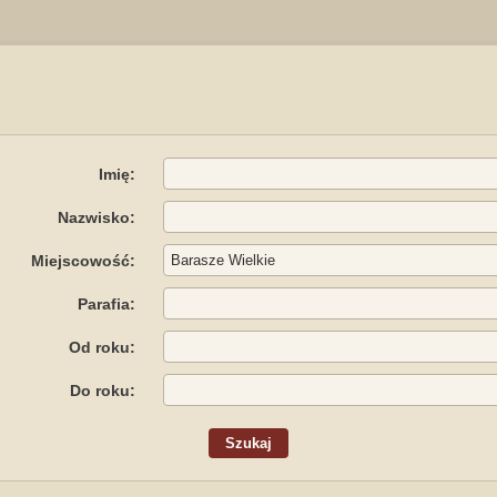
Imię:
Nazwisko:
Miejscowość:
Parafia:
Od roku:
Do roku: