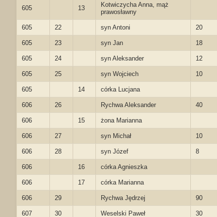
Kotwiczycha Anna, mąż
605
13
prawosławny
605
22
syn Antoni
20
605
23
syn Jan
18
605
24
syn Aleksander
12
605
25
syn Wojciech
10
605
14
córka Lucjana
606
26
Rychwa Aleksander
40
606
15
żona Marianna
606
27
syn Michał
10
606
28
syn Józef
8
606
16
córka Agnieszka
606
17
córka Marianna
606
29
Rychwa Jędrzej
90
607
30
Weselski Paweł
30