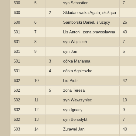
600
5
syn Sebastian
7
600
2
Składanowska Agata, służąca
600
6
Samborski Daniel, służący
26
601
7
Lis Antoni, żona prawosławna
40
601
8
syn Wojciech
7
601
9
syn Jan
5
601
3
córka Marianna
601
4
córka Agnieszka
602
10
Lis Piotr
42
602
5
żona Teresa
602
11
syn Wawrzyniec
10
602
12
syn Ignacy
9
602
13
syn Benedykt
7
603
14
Zurawel Jan
40