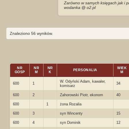
Zarówno w samych księgach jak i pr
wodanka @ o2.pl
Znaleziono 56 wyników.
NR
NR
NR
WIEK
PERSONALIA
GOSP
M
K
M
W. Odyński Adam, kawaler,
600
1
34
komisarz
600
2
Zahorowski Piotr, ekonom
40
600
1
żona Rozalia
600
3
syn Wincenty
15
600
4
syn Dominik
12