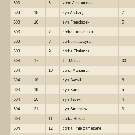
603
6
żona Aleksandra
603
15
syn Andrzej
7
603
16
syn Franciszek
5
603
7
córka Franciszka
603
8
córka Katarzyna
603
9
córka Florianna
604
17
Lis Michał
30
604
10
żona Marianna
604
18
syn Bazyli
8
604
19
syn Karol
5
604
20
syn Jacek
4
604
21
syn Stanisław
3
604
11
córka Rozalia
604
12
córka (imię zamazane)