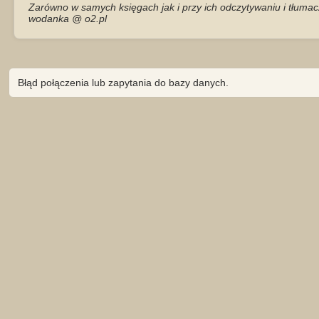
Zarówno w samych księgach jak i przy ich odczytywaniu i tłumac
wodanka @ o2.pl
Błąd połączenia lub zapytania do bazy danych.