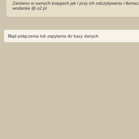
Zarówno w samych księgach jak i przy ich odczytywaniu i tłumac
wodanka @ o2.pl
Błąd połączenia lub zapytania do bazy danych.