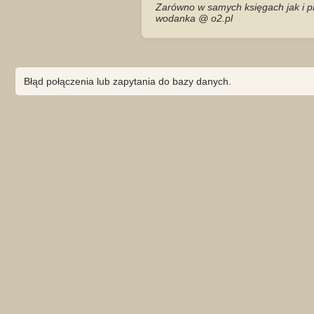
Zarówno w samych księgach jak i pr
wodanka @ o2.pl
Błąd połączenia lub zapytania do bazy danych.