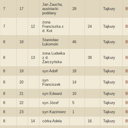
Jan Zaucha,
7
17
austriacki
28
Tajkury
B
poddany
żona
7
12
Franciszka z
24
Tajkury
B
d. Kot
Stanisław
8
18
46
Tajkury
B
Łukomski
żona Ludwika
8
13
z d.
38
Tajkury
B
Żarczyńska
8
19
syn Adolf
18
Tajkury
B
syn
8
20
14
Tajkury
B
Franciszek
8
21
syn Edward
10
Tajkury
B
8
22
syn Józef
5
Tajkury
B
8
23
syn Kazimierz
1
Tajkury
B
8
14
córka Adela
16
Tajkury
B