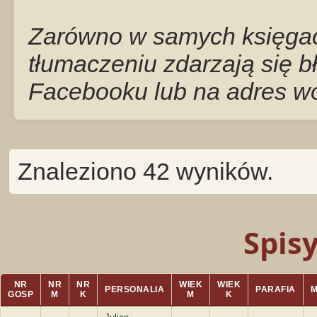
Zarówno w samych księgach
tłumaczeniu zdarzają się b
Facebooku lub na adres w
Znaleziono 42 wyników.
Spis
NR
NR
NR
WIEK
WIEK
PERSONALIA
PARAFIA
GOSP
M
K
M
K