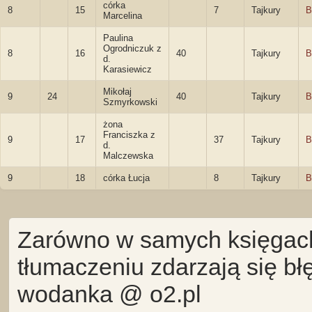
córka
8
15
7
Tajkury
B
Marcelina
Paulina
Ogrodniczuk z
8
16
40
Tajkury
B
d.
Karasiewicz
Mikołaj
9
24
40
Tajkury
B
Szmyrkowski
żona
Franciszka z
9
17
37
Tajkury
B
d.
Malczewska
9
18
córka Łucja
8
Tajkury
B
Zarówno w samych księgach 
tłumaczeniu zdarzają się bł
wodanka @ o2.pl