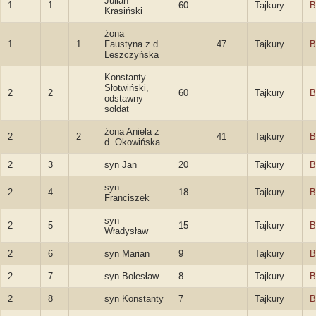
Julian
1
1
60
Tajkury
B
Krasiński
żona
1
1
Faustyna z d.
47
Tajkury
B
Leszczyńska
Konstanty
Słotwiński,
2
2
60
Tajkury
B
odstawny
sołdat
żona Aniela z
2
2
41
Tajkury
B
d. Okowińska
2
3
syn Jan
20
Tajkury
B
syn
2
4
18
Tajkury
B
Franciszek
syn
2
5
15
Tajkury
B
Władysław
2
6
syn Marian
9
Tajkury
B
2
7
syn Bolesław
8
Tajkury
B
2
8
syn Konstanty
7
Tajkury
B