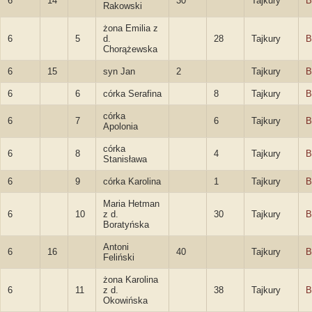
6
14
30
Tajkury
B
Rakowski
żona Emilia z
6
5
d.
28
Tajkury
B
Chorążewska
6
15
syn Jan
2
Tajkury
B
6
6
córka Serafina
8
Tajkury
B
córka
6
7
6
Tajkury
B
Apolonia
córka
6
8
4
Tajkury
B
Stanisława
6
9
córka Karolina
1
Tajkury
B
Maria Hetman
6
10
z d.
30
Tajkury
B
Boratyńska
Antoni
6
16
40
Tajkury
B
Feliński
żona Karolina
6
11
z d.
38
Tajkury
B
Okowińska