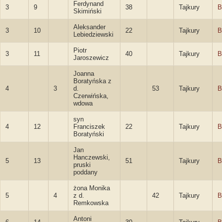
Ferdynand
3
9
38
Tajkury
B
Skimiński
Aleksander
3
10
22
Tajkury
B
Lebiedziewski
Piotr
3
11
40
Tajkury
B
Jaroszewicz
Joanna
Boratyńska z
4
3
d.
53
Tajkury
B
Czerwińska,
wdowa
syn
4
12
Franciszek
22
Tajkury
B
Boratyński
Jan
Hanczewski,
5
13
51
Tajkury
B
pruski
poddany
żona Monika
5
4
z d.
42
Tajkury
B
Remkowska
Antoni