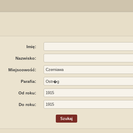
Imię:
Nazwisko:
Miejscowość:
Parafia:
Od roku:
Do roku: