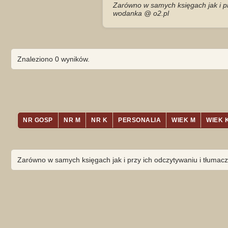
Zarówno w samych księgach jak i pr
wodanka @ o2.pl
Znaleziono 0 wyników.
NR GOSP
NR M
NR K
PERSONALIA
WIEK M
WIEK 
Zarówno w samych księgach jak i przy ich odczytywaniu i tłumacz