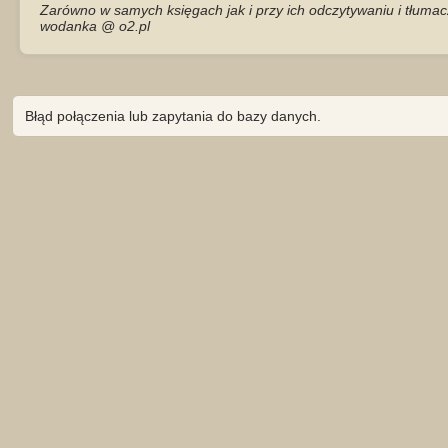
Zarówno w samych księgach jak i przy ich odczytywaniu i tłumac
wodanka @ o2.pl
Błąd połączenia lub zapytania do bazy danych.