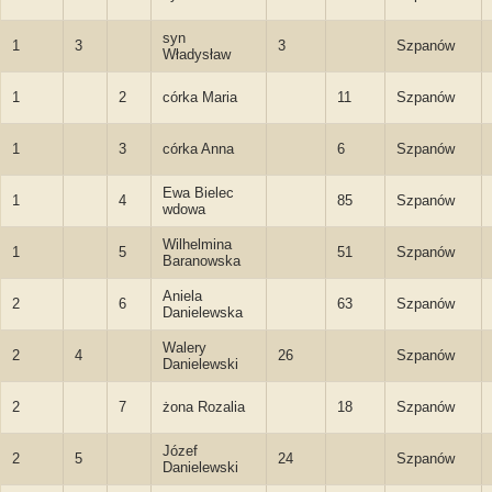
syn
1
3
3
Szpanów
Władysław
1
2
córka Maria
11
Szpanów
1
3
córka Anna
6
Szpanów
Ewa Bielec
1
4
85
Szpanów
wdowa
Wilhelmina
1
5
51
Szpanów
Baranowska
Aniela
2
6
63
Szpanów
Danielewska
Walery
2
4
26
Szpanów
Danielewski
2
7
żona Rozalia
18
Szpanów
Józef
2
5
24
Szpanów
Danielewski