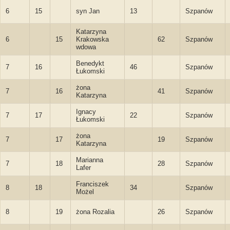
6
15
syn Jan
13
Szpanów
Katarzyna
6
15
Krakowska
62
Szpanów
wdowa
Benedykt
7
16
46
Szpanów
Łukomski
żona
7
16
41
Szpanów
Katarzyna
Ignacy
7
17
22
Szpanów
Łukomski
żona
7
17
19
Szpanów
Katarzyna
Marianna
7
18
28
Szpanów
Lafer
Franciszek
8
18
34
Szpanów
Możel
8
19
żona Rozalia
26
Szpanów