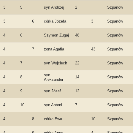
3
5
syn Andrzej
2
Szpanów
3
6
córka Józefa
3
Szpanów
4
6
Szymon Żugaj
48
Szpanów
4
7
żona Agafia
43
Szpanów
4
7
syn Wojciech
22
Szpanów
syn
4
8
14
Szpanów
Aleksander
4
9
syn Józef
12
Szpanów
4
10
syn Antoni
7
Szpanów
4
8
córka Ewa
10
Szpanów
4
9
córka Anna
4
Szpanów