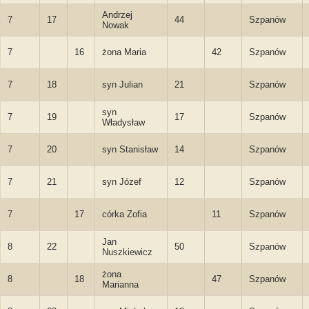
Andrzej
7
17
44
Szpanów
Nowak
7
16
żona Maria
42
Szpanów
7
18
syn Julian
21
Szpanów
syn
7
19
17
Szpanów
Władysław
7
20
syn Stanisław
14
Szpanów
7
21
syn Józef
12
Szpanów
7
17
córka Zofia
11
Szpanów
Jan
8
22
50
Szpanów
Nuszkiewicz
żona
8
18
47
Szpanów
Marianna