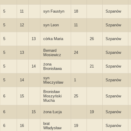
5
11
syn Faustyn
18
Szpanów
5
12
syn Leon
11
Szpanów
5
13
córka Maria
26
Szpanów
Bernard
5
13
24
Szpanów
Mosiewicz
żona
5
14
21
Szpanów
Bronisława
syn
5
14
1
Szpanów
Mieczysław
Bronisław
6
15
Moszyński
25
Szpanów
Mucha
6
15
żona Łucja
19
Szpanów
brat
6
16
19
Szpanów
Władysław