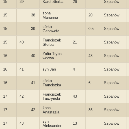
15
39
Karol Sterba
26
Szpanów
żona
15
38
20
Szpanów
Marianna
córka
15
39
0,5
Szpanów
Genowefa
Franciszek
15
40
21
Szpanów
Sterba
Zofia Tryba
16
40
43
Szpanów
wdowa
16
41
syn Jan
4
Szpanów
córka
16
41
6
Szpanów
Franciszka
Franciszek
17
42
43
Szpanów
Tuczyński
żona
17
42
35
Szpanów
Anastazja
syn
17
43
13
Szpanów
Aleksander