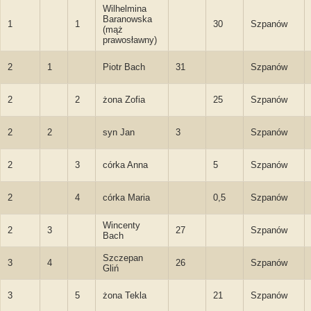
Wilhelmina
Baranowska
1
1
30
Szpanów
(mąż
prawosławny)
2
1
Piotr Bach
31
Szpanów
2
2
żona Zofia
25
Szpanów
2
2
syn Jan
3
Szpanów
2
3
córka Anna
5
Szpanów
2
4
córka Maria
0,5
Szpanów
Wincenty
2
3
27
Szpanów
Bach
Szczepan
3
4
26
Szpanów
Gliń
3
5
żona Tekla
21
Szpanów