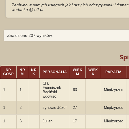
Zarówno w samych księgach jak i przy ich odczytywaniu i tłumac
wodanka @ o2.pl
Znaleziono 207 wyników.
Spi
NR
NR
NR
WIEK
WIEK
PERSONALIA
PARAFIA
GOSP
M
K
M
K
Chł.
Franciszek
1
1
63
Międzyrzec
Bagiński
wdowiec
1
2
synowie Józef
27
Międzyrzec
1
3
Julian
17
Międzyrzec