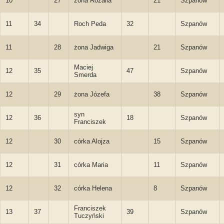
10
27
żona Rozalia
21
Szpanów
11
34
Roch Peda
32
Szpanów
11
28
żona Jadwiga
21
Szpanów
Maciej
12
35
47
Szpanów
Smerda
12
29
żona Józefa
38
Szpanów
syn
12
36
18
Szpanów
Franciszek
12
30
córka Alojza
15
Szpanów
12
31
córka Maria
11
Szpanów
12
32
córka Helena
8
Szpanów
Franciszek
13
37
39
Szpanów
Tuczyński