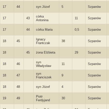
17
44
syn Józef
5
Szpanów
córka
17
43
11
Szpanów
Antonina
17
44
córka Maria
0,5
Szpanów
Ignacy
18
45
38
Szpanów
Frantczak
18
45
żona Elżbieta
29
Szpanów
syn
18
46
11
Szpanów
Władysław
syn
18
47
9
Szpanów
Franciszek
18
48
syn Józef
4
Szpanów
Piotr
19
49
30
Szpanów
Ferdyjand