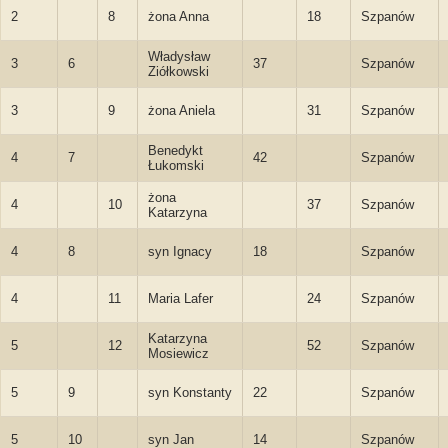
2
8
żona Anna
18
Szpanów
Władysław
3
6
37
Szpanów
Ziółkowski
3
9
żona Aniela
31
Szpanów
Benedykt
4
7
42
Szpanów
Łukomski
żona
4
10
37
Szpanów
Katarzyna
4
8
syn Ignacy
18
Szpanów
4
11
Maria Lafer
24
Szpanów
Katarzyna
5
12
52
Szpanów
Mosiewicz
5
9
syn Konstanty
22
Szpanów
5
10
syn Jan
14
Szpanów