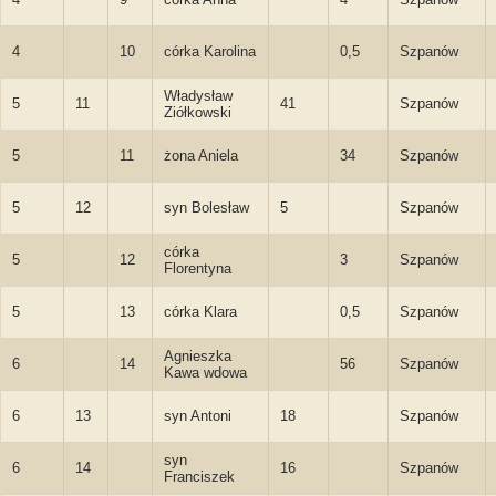
4
10
córka Karolina
0,5
Szpanów
Władysław
5
11
41
Szpanów
Ziółkowski
5
11
żona Aniela
34
Szpanów
5
12
syn Bolesław
5
Szpanów
córka
5
12
3
Szpanów
Florentyna
5
13
córka Klara
0,5
Szpanów
Agnieszka
6
14
56
Szpanów
Kawa wdowa
6
13
syn Antoni
18
Szpanów
syn
6
14
16
Szpanów
Franciszek