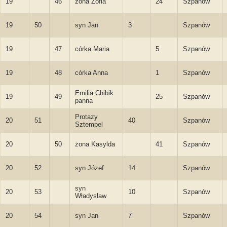
19
46
żona Zofia
24
Szpanów
19
50
syn Jan
3
Szpanów
19
47
córka Maria
5
Szpanów
19
48
córka Anna
1
Szpanów
Emilia Chibik
19
49
25
Szpanów
panna
Protazy
20
51
40
Szpanów
Sztempel
20
50
żona Kasylda
41
Szpanów
20
52
syn Józef
14
Szpanów
syn
20
53
10
Szpanów
Władysław
20
54
syn Jan
7
Szpanów