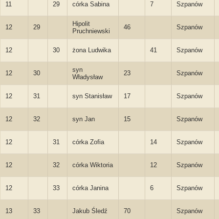
11
29
córka Sabina
7
Szpanów
Hipolit
12
29
46
Szpanów
Pruchniewski
12
30
żona Ludwika
41
Szpanów
syn
12
30
23
Szpanów
Władysław
12
31
syn Stanisław
17
Szpanów
12
32
syn Jan
15
Szpanów
12
31
córka Zofia
14
Szpanów
12
32
córka Wiktoria
12
Szpanów
12
33
córka Janina
6
Szpanów
13
33
Jakub Śledź
70
Szpanów