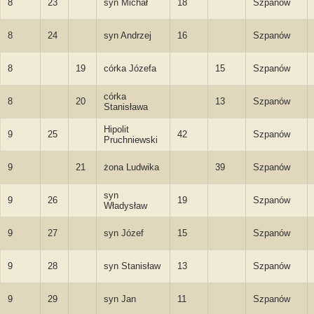
8
23
syn Michał
18
Szpanów
8
24
syn Andrzej
16
Szpanów
8
19
córka Józefa
15
Szpanów
córka
8
20
13
Szpanów
Stanisława
Hipolit
9
25
42
Szpanów
Pruchniewski
9
21
żona Ludwika
39
Szpanów
syn
9
26
19
Szpanów
Władysław
9
27
syn Józef
15
Szpanów
9
28
syn Stanisław
13
Szpanów
9
29
syn Jan
11
Szpanów