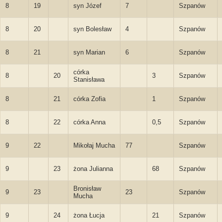
8
19
syn Józef
7
Szpanów
8
20
syn Bolesław
4
Szpanów
8
21
syn Marian
6
Szpanów
córka
8
20
3
Szpanów
Stanisława
8
21
córka Zofia
1
Szpanów
8
22
córka Anna
0,5
Szpanów
9
22
Mikołaj Mucha
77
Szpanów
9
23
żona Julianna
68
Szpanów
Bronisław
9
23
23
Szpanów
Mucha
9
24
żona Łucja
21
Szpanów