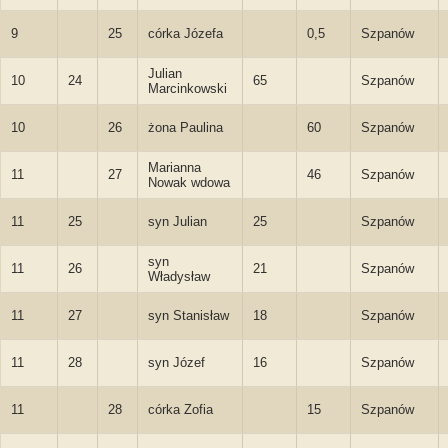
9
25
córka Józefa
0,5
Szpanów
Julian
10
24
65
Szpanów
Marcinkowski
10
26
żona Paulina
60
Szpanów
Marianna
11
27
46
Szpanów
Nowak wdowa
11
25
syn Julian
25
Szpanów
syn
11
26
21
Szpanów
Władysław
11
27
syn Stanisław
18
Szpanów
11
28
syn Józef
16
Szpanów
11
28
córka Zofia
15
Szpanów