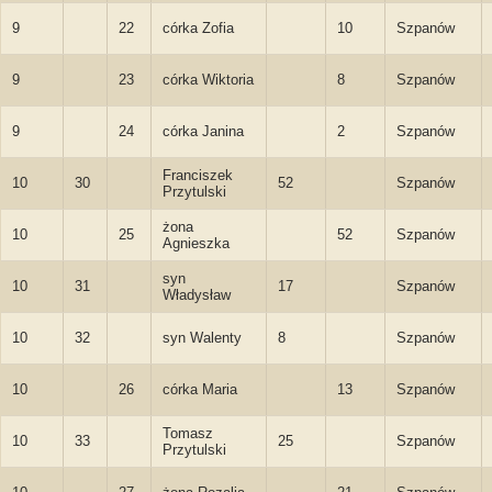
9
22
córka Zofia
10
Szpanów
9
23
córka Wiktoria
8
Szpanów
9
24
córka Janina
2
Szpanów
Franciszek
10
30
52
Szpanów
Przytulski
żona
10
25
52
Szpanów
Agnieszka
syn
10
31
17
Szpanów
Władysław
10
32
syn Walenty
8
Szpanów
10
26
córka Maria
13
Szpanów
Tomasz
10
33
25
Szpanów
Przytulski