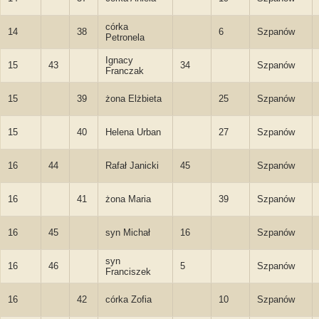
córka
14
38
6
Szpanów
Petronela
Ignacy
15
43
34
Szpanów
Franczak
15
39
żona Elżbieta
25
Szpanów
15
40
Helena Urban
27
Szpanów
16
44
Rafał Janicki
45
Szpanów
16
41
żona Maria
39
Szpanów
16
45
syn Michał
16
Szpanów
syn
16
46
5
Szpanów
Franciszek
16
42
córka Zofia
10
Szpanów