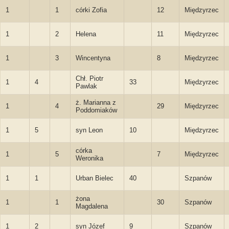
1
1
córki Zofia
12
Międzyrzec
1
2
Helena
11
Międzyrzec
1
3
Wincentyna
8
Międzyrzec
Chł. Piotr
1
4
33
Międzyrzec
Pawlak
ż. Marianna z
1
4
29
Międzyrzec
Poddomiaków
1
5
syn Leon
10
Międzyrzec
córka
1
5
7
Międzyrzec
Weronika
1
1
Urban Bielec
40
Szpanów
żona
1
1
30
Szpanów
Magdalena
1
2
syn Józef
9
Szpanów