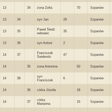
13
34
żona Zofia
70
Szpanów
13
34
syn Jan
29
Szpanów
Paweł Śledź
13
35
35
Szpanów
wdowiec
13
36
syn Antoni
2
Szpanów
Franciszek
14
37
47
Szpanów
Świderski
14
35
żona Antonina
50
Szpanów
syn
14
38
6
Szpanów
Franciszek
14
36
córka Józefa
18
Szpanów
córka
14
37
15
Szpanów
Marianna