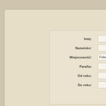
Imię:
Nazwisko:
Miejscowość:
Parafia:
Od roku:
Do roku: