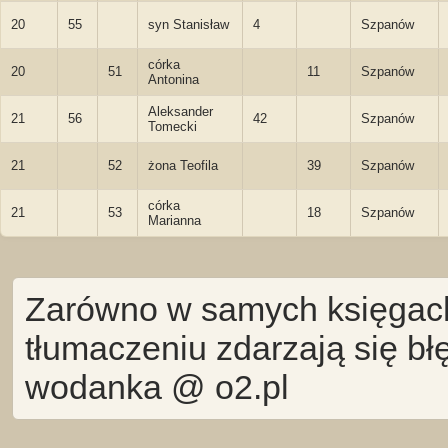
20
55
syn Stanisław
4
Szpanów
córka
20
51
11
Szpanów
Antonina
Aleksander
21
56
42
Szpanów
Tomecki
21
52
żona Teofila
39
Szpanów
córka
21
53
18
Szpanów
Marianna
Zarówno w samych księgach 
tłumaczeniu zdarzają się bł
wodanka @ o2.pl