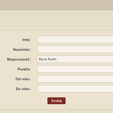
Imię:
Nazwisko:
Miejscowość:
Parafia:
Od roku:
Do roku: