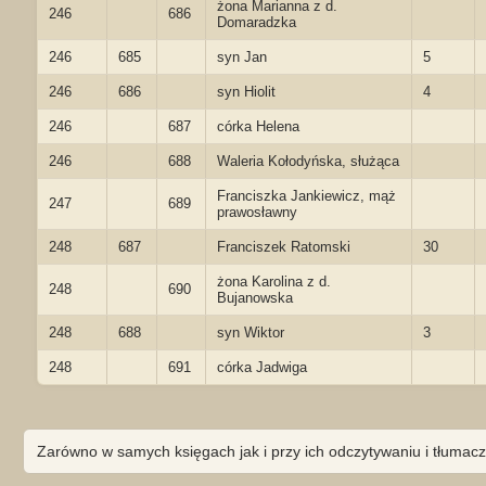
żona Marianna z d.
246
686
Domaradzka
246
685
syn Jan
5
246
686
syn Hiolit
4
246
687
córka Helena
246
688
Waleria Kołodyńska, służąca
Franciszka Jankiewicz, mąż
247
689
prawosławny
248
687
Franciszek Ratomski
30
żona Karolina z d.
248
690
Bujanowska
248
688
syn Wiktor
3
248
691
córka Jadwiga
Zarówno w samych księgach jak i przy ich odczytywaniu i tłumacz