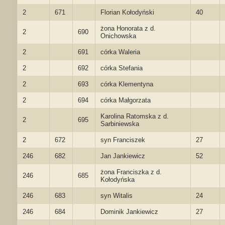
2
671
Florian Kołodyński
40
żona Honorata z d.
2
690
Onichowska
2
691
córka Waleria
2
692
córka Stefania
2
693
córka Klementyna
2
694
córka Małgorzata
Karolina Ratomska z d.
2
695
Sarbiniewska
2
672
syn Franciszek
27
246
682
Jan Jankiewicz
52
żona Franciszka z d.
246
685
Kołodyńska
246
683
syn Witalis
24
246
684
Dominik Jankiewicz
27