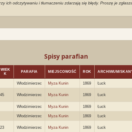
zy ich odczytywaniu i tłumaczeniu zdarzają się błędy. Proszę je zgłas
Spisy parafian
WIEK
PARAFIA
MIEJSCOWOŚĆ
ROK
ARCHIWUM/SKAN
K
Włodzimierzec
Myza Kunin
1869
Łuck
45
Włodzimierzec
Myza Kunin
1869
Łuck
Włodzimierzec
Myza Kunin
1869
Łuck
Włodzimierzec
Myza Kunin
1869
Łuck
23
Włodzimierzec
Myza Kunin
1869
Łuck