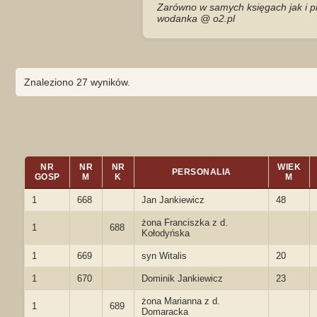
Zarówno w samych księgach jak i pr
wodanka @ o2.pl
Znaleziono 27 wyników.
NR
NR
NR
WIEK
PERSONALIA
GOSP
M
K
M
1
668
Jan Jankiewicz
48
żona Franciszka z d.
1
688
Kołodyńska
1
669
syn Witalis
20
1
670
Dominik Jankiewicz
23
żona Marianna z d.
1
689
Domaracka