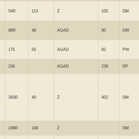
54R
113
Ż
105
DM
89R
48
AGAD
90
DW
175
55
AGAD
92
PW
236
AGAD
239
RP
393R
40
Ż
402
DM
248R
149
Ż
DM