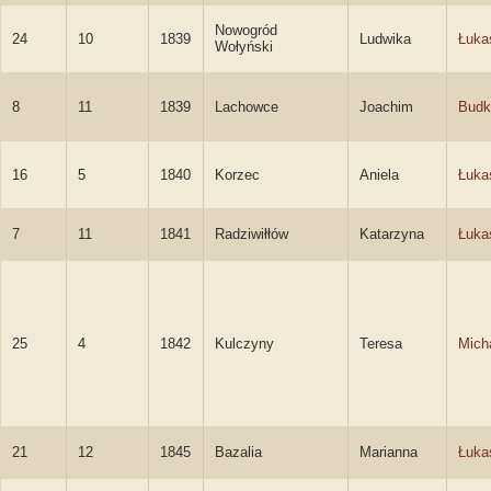
Nowogród
24
10
1839
Ludwika
Łuka
Wołyński
8
11
1839
Lachowce
Joachim
Budk
16
5
1840
Korzec
Aniela
Łuka
7
11
1841
Radziwiłłów
Katarzyna
Łuka
25
4
1842
Kulczyny
Teresa
Mich
21
12
1845
Bazalia
Marianna
Łuka