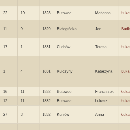
22
10
1828
Butowce
Marianna
Łuka
11
9
1829
Białogródka
Jan
Budk
17
1
1831
Cudnów
Teresa
Łuka
1
4
1831
Kulczyny
Katarzyna
Łuka
16
11
1832
Butowce
Franciszek
Łuka
12
11
1832
Butowce
Łukasz
Łuka
27
3
1832
Kuniów
Anna
Łuka