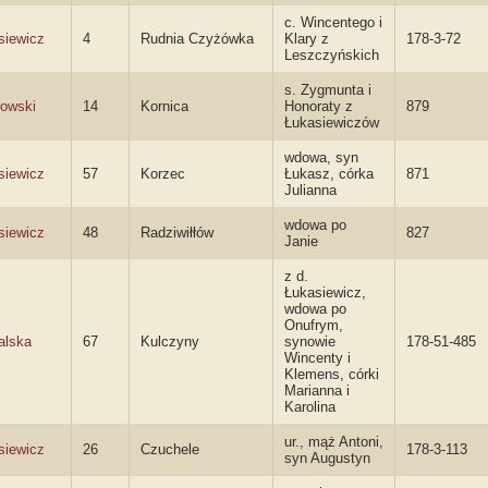
c. Wincentego i
siewicz
4
Rudnia Czyżówka
Klary z
178-3-72
Leszczyńskich
s. Zygmunta i
owski
14
Kornica
Honoraty z
879
Łukasiewiczów
wdowa, syn
siewicz
57
Korzec
Łukasz, córka
871
Julianna
wdowa po
siewicz
48
Radziwiłłów
827
Janie
z d.
Łukasiewicz,
wdowa po
Onufrym,
alska
67
Kulczyny
synowie
178-51-485
Wincenty i
Klemens, córki
Marianna i
Karolina
ur., mąż Antoni,
siewicz
26
Czuchele
178-3-113
syn Augustyn