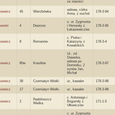
ze starości
wdowa, córka
siewicz
45
Wierzbówka
178-3-94
Anna, z suchot
s. ur. Zygmunta
owski
4
Dworzec
i Honoraty z
178-3-95
Łukasiewiczów
c. Piotra i
siewicz
8
Romanów
Katarzyny z
178-3-4
Kowalskich
Ur., zd.
Stawska,
wdowa po
siewicz
80w
Krasiłów
178-3-97
Dominiku, 2
synów Jan,
Michał
siewicz
38
Czerniatyn Wielki
ur., kawaler
178-3-98
siewicz
17
Czerniatyn Wielki
ur., kawaler
178-3-98
c. Antoniego i
Radohoszcz
siewicz
2
Bogumiły z
171-1-5
Wielka
Ułłowiczów
c. ur. Zygmunta