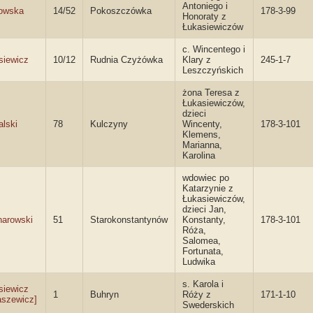
Antoniego i
owska
14/52
Pokoszczówka
178-3-99
Honoraty z
Łukasiewiczów
c. Wincentego i
siewicz
10/12
Rudnia Czyżówka
Klary z
245-1-7
Leszczyńskich
żona Teresa z
Łukasiewiczów,
dzieci
alski
78
Kulczyny
Wincenty,
178-3-101
Klemens,
Marianna,
Karolina
wdowiec po
Katarzynie z
Łukasiewiczów,
dzieci Jan,
arowski
51
Starokonstantynów
Konstanty,
178-3-101
Róża,
Salomea,
Fortunata,
Ludwika
s. Karola i
siewicz
1
Buhryn
Róży z
171-1-10
aszewicz]
Swederskich