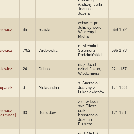
Andrzej, córki
Joanna i
Józefa
wdowiec po
Julii, synowie
siewicz
85
Stawki
569-1-72
Wincenty i
Michał
c. Michała i
siewicz
7/52
Wróblówka
Salomei z
596-1-73
Radzimińskich
mąż Józef,
siewicz
24
Dubno
dzieci Jakub,
22-1-137
Włodzimierz
s. Andrzeja i
epański
3
Aleksandria
Justyny z
171-1-33
Łukasiewiczów
z d. wdowa,
syn Eliasz,
siewicz
córki
80
Berezdów
171-1-51
aszewicz]
Konstancja,
Józefa i
Elżbieta
mąż Michał,