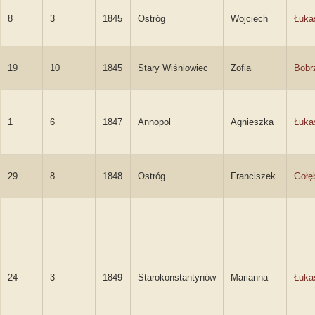
8
3
1845
Ostróg
Wojciech
Łuka
19
10
1845
Stary Wiśniowiec
Zofia
Bobr
1
6
1847
Annopol
Agnieszka
Łuka
29
8
1848
Ostróg
Franciszek
Gołę
24
3
1849
Starokonstantynów
Marianna
Łuka