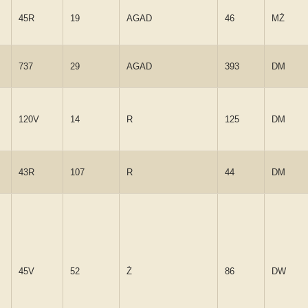
45R
19
AGAD
46
MŻ
737
29
AGAD
393
DM
120V
14
R
125
DM
43R
107
R
44
DM
45V
52
Ż
86
DW