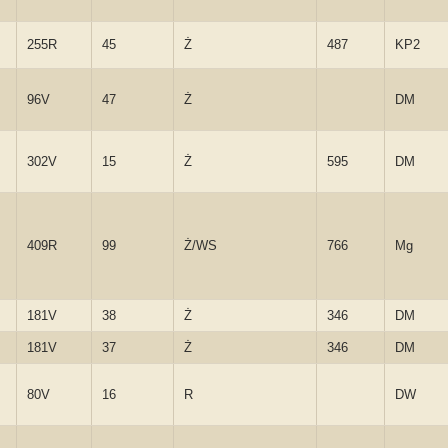
255R
45
Ż
487
KP2
96V
47
Ż
DM
302V
15
Ż
595
DM
409R
99
Ż/WS
766
Mg
181V
38
Ż
346
DM
181V
37
Ż
346
DM
80V
16
R
DW