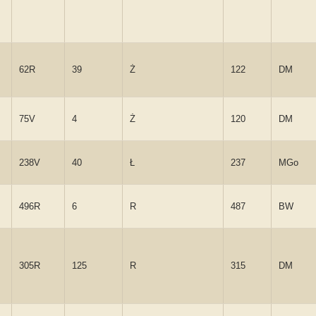
62R
39
Ż
122
DM
75V
4
Ż
120
DM
238V
40
Ł
237
MGo
496R
6
R
487
BW
305R
125
R
315
DM