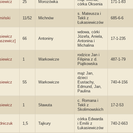
siewicz
25
Morozówka
171-1-83
córka Oksenia
s. Mateusza i
miński
11/52
Michnów
Tekli z
685-6-6
Łukasiewiczów
wdowa, córki
siewicz
Józefa, Aniela,
66
Antoniny
17-1-235
aszewicz]
Antonina i
Michalina
rodzice Jan i
siewicz
1
Warkowicze
Filipina z d.
487-1-79
Piątkowska
mąż Jan,
dzieci
siewicz
55
Warkowicze
Eustachy,
740-4-156
Edmund, Jan,
Paulina
c. Romana i
siewicz
1
Sławuta
Tekli z
17-2-53
Skolimowskich
córka Edwarda
dniczuk
1,5
Tajkury
i Emilii z
740-2-663
Łukasiewiczów