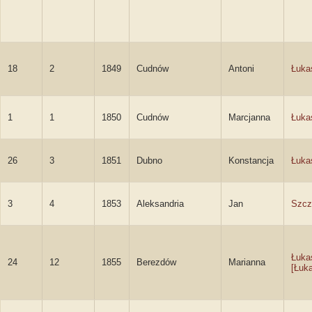
18
2
1849
Cudnów
Antoni
Łuka
1
1
1850
Cudnów
Marcjanna
Łuka
26
3
1851
Dubno
Konstancja
Łuka
3
4
1853
Aleksandria
Jan
Szcz
Łuka
24
12
1855
Berezdów
Marianna
[Łuk