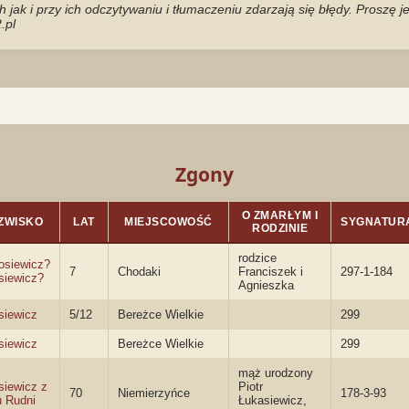
jak i przy ich odczytywaniu i tłumaczeniu zdarzają się błędy. Proszę 
.pl
Zgony
O ZMARŁYM I
ZWISKO
LAT
MIEJSCOWOŚĆ
SYGNATUR
RODZINIE
rodzice
osiewicz?
7
Chodaki
Franciszek i
297-1-184
siewicz?
Agnieszka
siewicz
5/12
Bereżce Wielkie
299
siewicz
Bereżce Wielkie
299
mąż urodzony
siewicz z
Piotr
70
Niemierzyńce
178-3-93
 Rudni
Łukasiewicz,