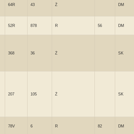
64R
43
Ż
DM
52R
878
R
56
DM
368
36
Ż
SK
207
105
Ż
SK
78V
6
R
82
DM