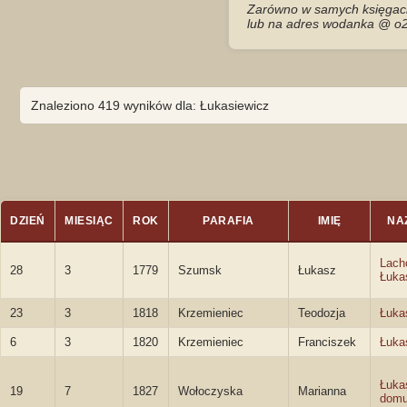
Zarówno w samych księgach 
lub na adres wodanka @ o2
Znaleziono 419 wyników dla: Łukasiewicz
DZIEŃ
MIESIĄC
ROK
PARAFIA
IMIĘ
NA
Lach
28
3
1779
Szumsk
Łukasz
Łuka
23
3
1818
Krzemieniec
Teodozja
Łuka
6
3
1820
Krzemieniec
Franciszek
Łuka
Łuka
19
7
1827
Wołoczyska
Marianna
domu