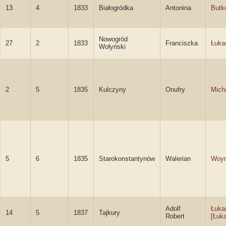
13
4
1833
Białogródka
Antonina
Butk
Nowogród
27
2
1833
Franciszka
Łuka
Wołyński
2
5
1835
Kulczyny
Onufry
Mich
5
6
1835
Starokonstantynów
Walerian
Woyn
Adolf
Łuka
14
5
1837
Tajkury
Robert
[Łuk