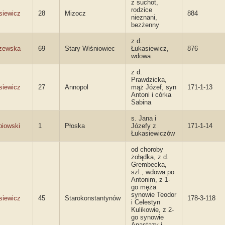
z suchot,
rodzice
siewicz
28
Mizocz
884
nieznani,
bezżenny
z d.
zewska
69
Stary Wiśniowiec
Łukasiewicz,
876
wdowa
z d.
Prawdzicka,
siewicz
27
Annopol
mąż Józef, syn
171-1-13
Antoni i córka
Sabina
s. Jana i
biowski
1
Płoska
Józefy z
171-1-14
Łukasiewiczów
od choroby
żołądka, z d.
Grembecka,
szl., wdowa po
Antonim, z 1-
go męża
synowie Teodor
siewicz
45
Starokonstantynów
178-3-118
i Celestyn
Kulikowie, z 2-
go synowie
Anastazy i