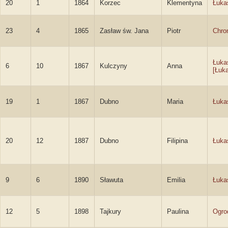
20
1
1864
Korzec
Klementyna
Łuka
23
4
1865
Zasław św. Jana
Piotr
Chro
Łuka
6
10
1867
Kulczyny
Anna
[Łuk
19
1
1867
Dubno
Maria
Łuka
20
12
1887
Dubno
Filipina
Łuka
9
6
1890
Sławuta
Emilia
Łuka
12
5
1898
Tajkury
Paulina
Ogro