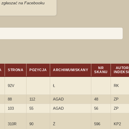
je zgłaszać na Facebooku
NR
AUTOR
A
STRONA
POZYCJA
ARCHIWUM/SKANY
SKANU
INDEKS
92V
Ł
RK
88
112
AGAD
48
ZP
103
55
AGAD
56
ZP
310R
90
Ż
596
KP2