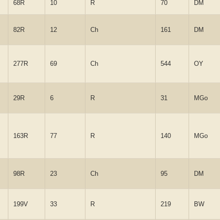
68R
10
R
70
DM
82R
12
Ch
161
DM
277R
69
Ch
544
OY
29R
6
R
31
MGo
163R
77
R
140
MGo
98R
23
Ch
95
DM
199V
33
R
219
BW