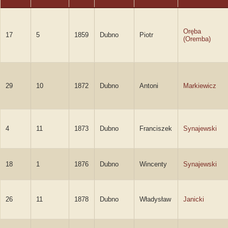
Oręba
17
5
1859
Dubno
Piotr
(Oremba)
29
10
1872
Dubno
Antoni
Markiewicz
4
11
1873
Dubno
Franciszek
Synajewski
18
1
1876
Dubno
Wincenty
Synajewski
26
11
1878
Dubno
Władysław
Janicki