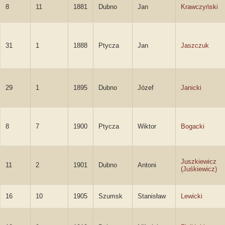
8
11
1881
Dubno
Jan
Krawczyński
31
1
1888
Ptycza
Jan
Jaszczuk
29
1
1895
Dubno
Józef
Janicki
8
7
1900
Ptycza
Wiktor
Bogacki
Juszkiewicz
11
2
1901
Dubno
Antoni
(Juśkiewicz)
16
10
1905
Szumsk
Stanisław
Lewicki