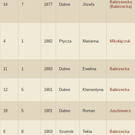
Babirzewska
14
7
1877
Dubno
Józefa
(Babirzecka)
4
1
1882
Ptycza
Marianna
Mikołajczuk
11
1
1893
Dubno
Ewelina
Babirzecka
12
5
1901
Dubno
Klementyna
Babirzecka
18
5
1901
Dubno
Roman
Juszkiewicz
6
8
1903
Szumsk
Tekla
Babirzecka