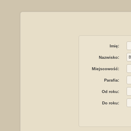
Imię:
Nazwisko:
Miejscowość:
Parafia:
Od roku:
Do roku: