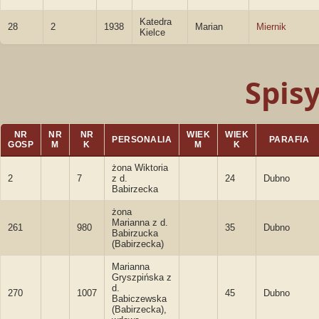
Katedra
28
2
1938
Marian
Miernik
Kielce
Spis
NR
NR
NR
WIEK
WIEK
PERSONALIA
PARAFIA
GOSP
M
K
M
K
żona Wiktoria
2
7
z d.
24
Dubno
Babirzecka
żona
Marianna z d.
261
980
35
Dubno
Babirzucka
(Babirzecka)
Marianna
Gryszpińska z
d.
270
1007
45
Dubno
Babiczewska
(Babirzecka),