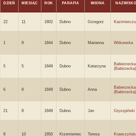
DZIEŃ
MIESIĄC
ROK
PARAFIA
IMIONA
NAZWISK
22
11
1802
Dubno
Grzegorz
Kazimierczu
1
9
1844
Dubno
Marianna
Witkowska
Babierzecka
5
5
1849
Dubno
Katarzyna
(Babirzecka)
Babierzecka
6
8
1849
Dubno
Anna
(Babirzecka)
21
8
1849
Dubno
Jan
Gryszpiński
8
10
1850
Krzemieniec
Teresa
Krawczyńsk