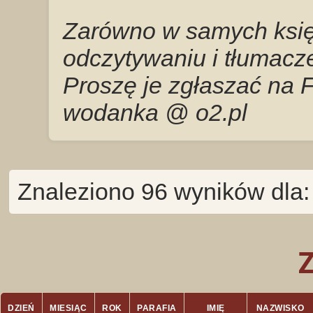
Zarówno w samych księg
odczytywaniu i tłumacze
Proszę je zgłaszać na 
wodanka @ o2.pl
Znaleziono 96 wyników dla:
DZIEŃ
MIESIĄC
ROK
PARAFIA
IMIĘ
NAZWISKO