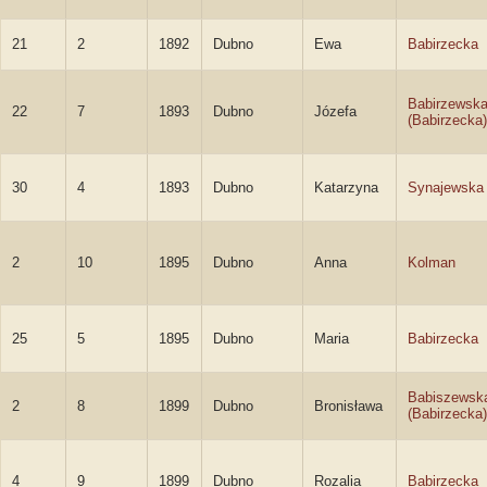
21
2
1892
Dubno
Ewa
Babirzecka
Babirzewsk
22
7
1893
Dubno
Józefa
(Babirzecka)
30
4
1893
Dubno
Katarzyna
Synajewska
2
10
1895
Dubno
Anna
Kolman
25
5
1895
Dubno
Maria
Babirzecka
Babiszewsk
2
8
1899
Dubno
Bronisława
(Babirzecka)
4
9
1899
Dubno
Rozalia
Babirzecka