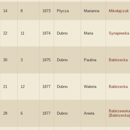
14
8
1873
Ptycza
Marianna
Mikołajczuk
22
11
1874
Dubno
Maria
Synajewska
30
3
1875
Dubno
Paulina
Babirzecka
21
12
1877
Dubno
Waleria
Babirzecka
Babirzewsk
28
6
1877
Dubno
Aniela
(Babirzecka)