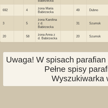
Babirzecka
żona Maria
692
4
49
Dubno
Babirzecka
żona Karolina
3
5
z d.
31
Szumsk
Babirzecka
żona Anna z
20
58
20
Szumsk
d. Babirzecka
Uwaga! W spisach parafian 
Pełne spisy para
Wyszukiwarka 