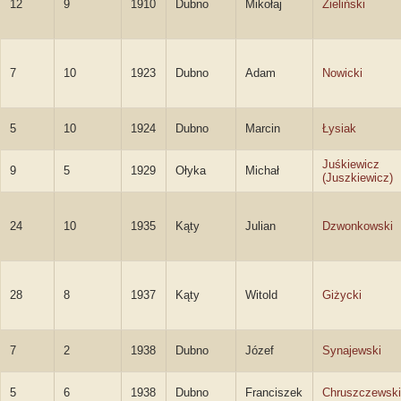
12
9
1910
Dubno
Mikołaj
Zieliński
7
10
1923
Dubno
Adam
Nowicki
5
10
1924
Dubno
Marcin
Łysiak
Juśkiewicz
9
5
1929
Ołyka
Michał
(Juszkiewicz)
24
10
1935
Kąty
Julian
Dzwonkowski
28
8
1937
Kąty
Witold
Giżycki
7
2
1938
Dubno
Józef
Synajewski
5
6
1938
Dubno
Franciszek
Chruszczewski