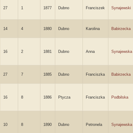
27
1
1877
Dubno
Franciszek
Synajewski
14
4
1880
Dubno
Karolina
Babirzecka
16
2
1881
Dubno
Anna
Synajewska
27
7
1885
Dubno
Franciszka
Babirzecka
16
8
1886
Ptycza
Franciszka
Podbilska
10
8
1890
Dubno
Petronela
Synajewska