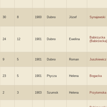
30
8
1900
Dubno
Józef
Synajewski
Babirzycka
24
12
1901
Dubno
Ewelina
(Babirzecka)
9
5
1901
Dubno
Roman
Juszkiewicz
23
5
1901
Ptycza
Helena
Bogacka
2
3
1903
Szumsk
Helena
Przytomska