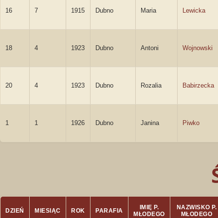
16
7
1915
Dubno
Maria
Lewicka
18
4
1923
Dubno
Antoni
Wojnowski
20
4
1923
Dubno
Rozalia
Babirzecka
1
1
1926
Dubno
Janina
Piwko
IMIĘ P.
NAZWISKO P.
DZIEŃ
MIESIĄC
ROK
PARAFIA
MŁODEGO
MŁODEGO