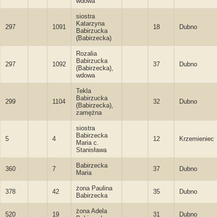
wdowa
siostra
Katarzyna
297
1091
18
Dubno
Babirzucka
(Babirzecka)
Rozalia
Babirzucka
297
1092
37
Dubno
(Babirzecka),
wdowa
Tekla
Babirzucka
299
1104
32
Dubno
(Babirzecka),
zamężna
siostra
Babirzecka
5
4
12
Krzemieniec
Maria c.
Stanisława
Babirzecka
360
7
37
Dubno
Maria
żona Paulina
378
42
35
Dubno
Babirzecka
żona Adela
520
19
31
Dubno