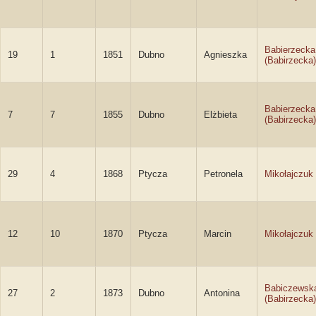
Babierzecka
19
1
1851
Dubno
Agnieszka
(Babirzecka)
Babierzecka
7
7
1855
Dubno
Elżbieta
(Babirzecka)
29
4
1868
Ptycza
Petronela
Mikołajczuk
12
10
1870
Ptycza
Marcin
Mikołajczuk
Babiczewsk
27
2
1873
Dubno
Antonina
(Babirzecka)