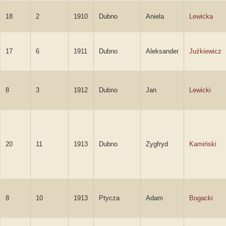
18
2
1910
Dubno
Aniela
Lewicka
17
6
1911
Dubno
Aleksander
Juźkiewicz
8
3
1912
Dubno
Jan
Lewicki
20
11
1913
Dubno
Zygfryd
Kamiński
8
10
1913
Ptycza
Adam
Bogacki