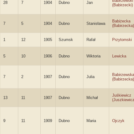
Babirzewski
28
7
1904
Dubno
Jan
(Babirzecki)
Babiżecka
7
5
1904
Dubno
Stanisława
(Babirzecka)
1
12
1905
Szumsk
Rafał
Przytomski
5
10
1906
Dubno
Wiktoria
Lewicka
Babirzewsk
7
2
1907
Dubno
Julia
(Babirzecka)
Juśkiewicz
13
11
1907
Dubno
Michał
(Juszkiewicz
9
11
1909
Dubno
Maria
Ojczyk