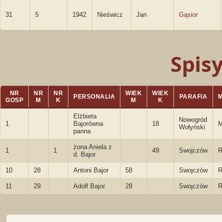
31
5
1942
Nieświcz
Jan
Gąsior
Spis
NR
NR
NR
WIEK
WIEK
PERSONALIA
PARAFIA
GOSP
M
K
M
K
Elżbieta
Nowogród
1
Bajorówna
18
M
Wołyński
panna
żona Aniela z
1
1
49
Swojczów
R
d. Bajor
10
28
Antoni Bajor
58
Swojczów
R
11
29
Adolf Bajor
28
Swojczów
R