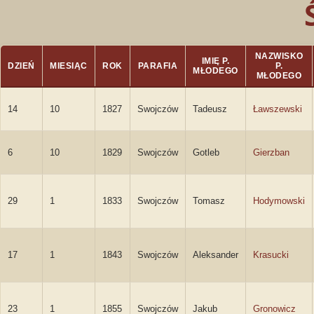
NAZWISKO
IMIĘ P.
DZIEŃ
MIESIĄC
ROK
PARAFIA
P.
MŁODEGO
MŁODEGO
14
10
1827
Swojczów
Tadeusz
Ławszewski
6
10
1829
Swojczów
Gotleb
Gierzban
29
1
1833
Swojczów
Tomasz
Hodymowski
17
1
1843
Swojczów
Aleksander
Krasucki
23
1
1855
Swojczów
Jakub
Gronowicz