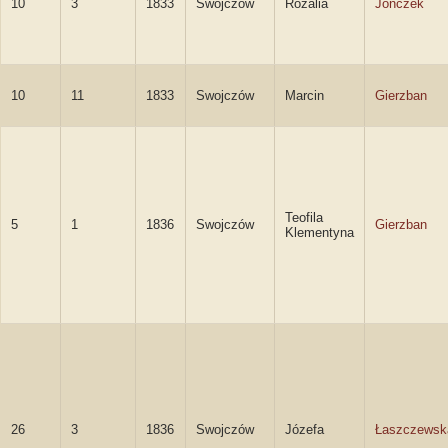
10
3
1833
Swojczów
Rozalia
Jonczek
10
11
1833
Swojczów
Marcin
Gierzban
Teofila
5
1
1836
Swojczów
Gierzban
Klementyna
26
3
1836
Swojczów
Józefa
Łaszczewsk