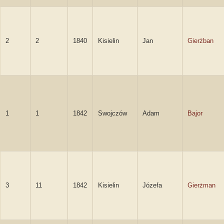
2
2
1840
Kisielin
Jan
Gierżban
1
1
1842
Swojczów
Adam
Bajor
3
11
1842
Kisielin
Józefa
Gierżman