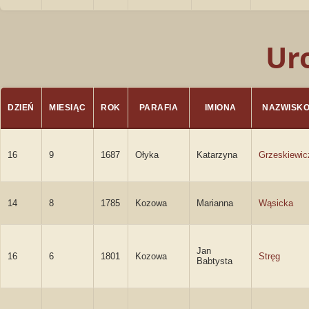
Ur
DZIEŃ
MIESIĄC
ROK
PARAFIA
IMIONA
NAZWISK
16
9
1687
Ołyka
Katarzyna
Grzeskiewic
14
8
1785
Kozowa
Marianna
Wąsicka
Jan
16
6
1801
Kozowa
Stręg
Babtysta