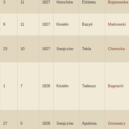
3
11
1827
Horochów
Elżbieta
Bojanowska
9
11
1827
Kisielin
Bazyli
Markowski
23
10
1827
Swojczów
Tekla
Chomicka
1
7
1828
Kisielin
Tadeusz
Bagnacki
27
5
1828
Swojczów
Apolonia
Gronowicz