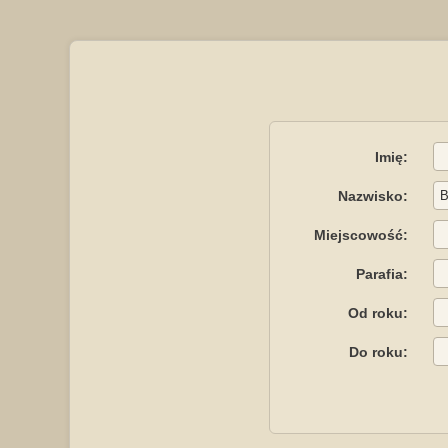
Imię:
Nazwisko:
Miejscowość:
Parafia:
Od roku:
Do roku: