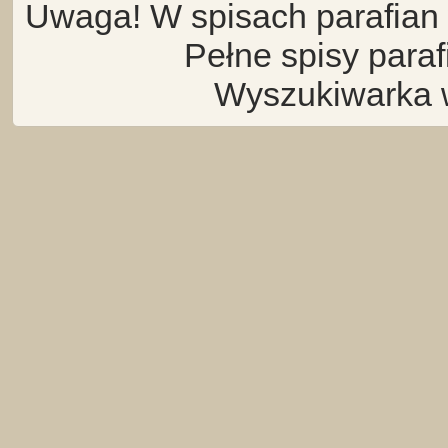
Uwaga! W spisach parafian 
Pełne spisy para
Wyszukiwarka 