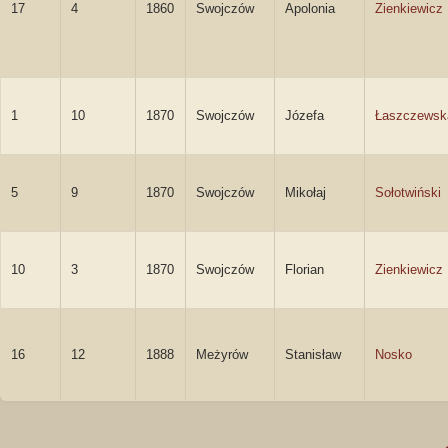
17
4
1860
Swojczów
Apolonia
Zienkiewicz
1
10
1870
Swojczów
Józefa
Łaszczewsk
5
9
1870
Swojczów
Mikołaj
Sołotwiński
10
3
1870
Swojczów
Florian
Zienkiewicz
16
12
1888
Meżyrów
Stanisław
Nosko