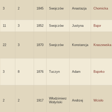
3
2
1845
Swojczów
Anastazja
Chomicka
11
3
1852
Swojczów
Justyna
Bajor
22
3
1870
Swojczów
Konstancja
Kraszewska
3
8
1876
Tuczyn
Adam
Bajorko
Włodzimierz
2
2
1917
Andrzej
Wcisło
Wołyński