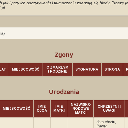
jak i przy ich odczytywaniu i tłumaczeniu zdarzają się błędy. Proszę 
.pl
ka)
Zgony
O ZMARŁYM
LAT
MIEJSCOWOŚĆ
SYGNATURA
STRONA
I RODZINIE
Urodzenia
NAZWISKO
IMIĘ
IMIĘ
CHRZESTNI I
MIEJSCOWOŚĆ
RODOWE
OJCA
MATKI
UWAGI
MATKI
data chrztu,
Paweł