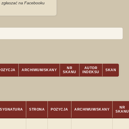
je zgłaszać na Facebooku
NR
AUTOR
POZYCJA
ARCHIWUM/SKANY
SKAN
SKANU
INDEKSU
NR
SYGNATURA
STRONA
POZYCJA
ARCHIWUM/SKANY
SKANU