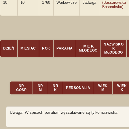
10
10
1760
Warkowicze
Jadwiga
(Bassarowska
Basarabska)
NAZWISKO
IMIĘ P.
DZIEŃ
MIESIĄC
ROK
PARAFIA
P.
MŁODEGO
MŁODEGO
NR
NR
NR
WIEK
WIEK
PERSONALIA
GOSP
M
K
M
K
Uwaga! W spisach parafian wyszukiwane są tylko nazwiska.