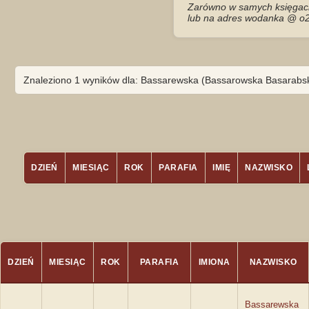
Zarówno w samych księgach 
lub na adres wodanka @ o2
Znaleziono 1 wyników dla: Bassarewska (Bassarowska Basarabs
DZIEŃ
MIESIĄC
ROK
PARAFIA
IMIĘ
NAZWISKO
DZIEŃ
MIESIĄC
ROK
PARAFIA
IMIONA
NAZWISKO
Bassarewska