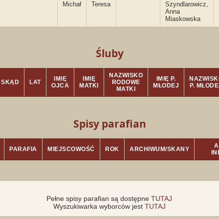
Michał
Teresa
Szyndlarowicz,
Anna
Miaskowska
Śluby
NAZWISKO
IMIĘ
IMIĘ
IMIĘ P.
NAZWISK
SKĄD
LAT
RODOWE
OJCA
MATKI
MŁODEJ
P. MŁODE
MATKI
Spisy parafian
A
PARAFIA
MIEJSCOWOŚĆ
ROK
ARCHIWUM/SKANY
I
Pełne spisy parafian są dostępne
TUTAJ
Wyszukiwarka wyborców jest
TUTAJ