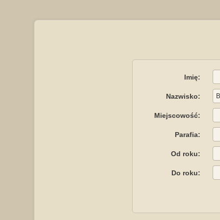
Imię:
Nazwisko:
Miejscowość:
Parafia:
Od roku:
Do roku: