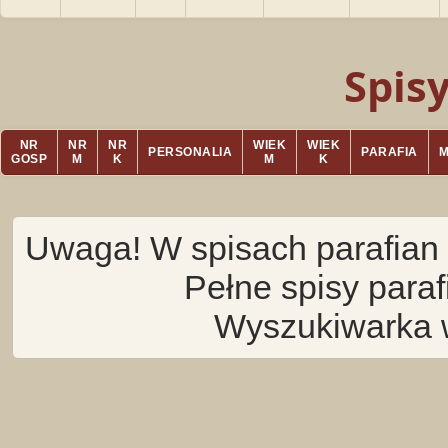
Spis
NR
NR
NR
WIEK
WIEK
PERSONALIA
PARAFIA
GOSP
M
K
M
K
Uwaga! W spisach parafian 
Pełne spisy para
Wyszukiwarka 