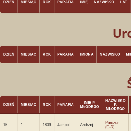
DZIEŃ
MIESIĄC
ROK
PARAFIA
IMIĘ
NAZWISKO
LAT
Ur
DZIEŃ
MIESIĄC
ROK
PARAFIA
IMIONA
NAZWISKO
M
NAZWISKO
IMIĘ P.
DZIEŃ
MIESIĄC
ROK
PARAFIA
P.
MŁODEGO
MŁODEGO
Parczun
15
1
1809
Jampol
Andrzej
(G-R)