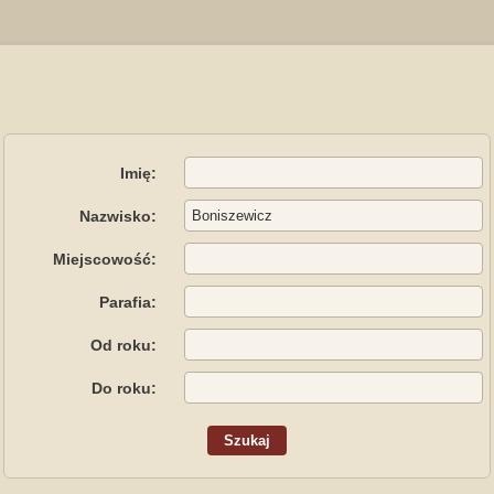
Imię:
Nazwisko:
Miejscowość:
Parafia:
Od roku:
Do roku: