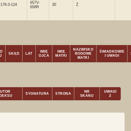
657V-
178-3-124
30
Ż
658R
NAZWISKO
O
IMIĘ
IMIĘ
ŚWIADKOWIE
SKĄD
LAT
RODOWE
J
OJCA
MATKI
I UWAGI
MATKI
UTOR
NR
UWAGI
SYGNATURA
STRONA
NDEKSU
SKANU
2