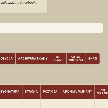
je zgłaszać na Facebooku
NR
AUTOR
POZYCJA
ARCHIWUM/SKANY
SKAN
SKANU
INDEKSU
NR
SYGNATURA
STRONA
POZYCJA
ARCHIWUM/SKANY
SKAN