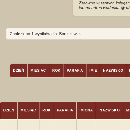
Zarówno w samych księgach 
lub na adres wodanka @ o2
Znaleziono 1 wyników dla: Boniszewicz
DZIEŃ
MIESIĄC
ROK
PARAFIA
IMIĘ
NAZWISKO
DZIEŃ
MIESIĄC
ROK
PARAFIA
IMIONA
NAZWISKO
M