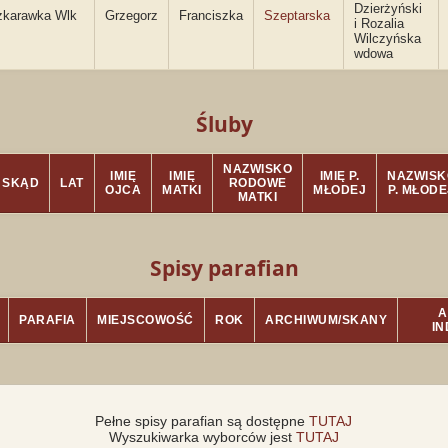
Dzierżyński
zkarawka Wlk
Grzegorz
Franciszka
Szeptarska
i Rozalia
Wilczyńska
wdowa
Śluby
NAZWISKO
IMIĘ
IMIĘ
IMIĘ P.
NAZWISK
SKĄD
LAT
RODOWE
OJCA
MATKI
MŁODEJ
P. MŁODE
MATKI
Spisy parafian
A
PARAFIA
MIEJSCOWOŚĆ
ROK
ARCHIWUM/SKANY
I
Pełne spisy parafian są dostępne
TUTAJ
Wyszukiwarka wyborców jest
TUTAJ