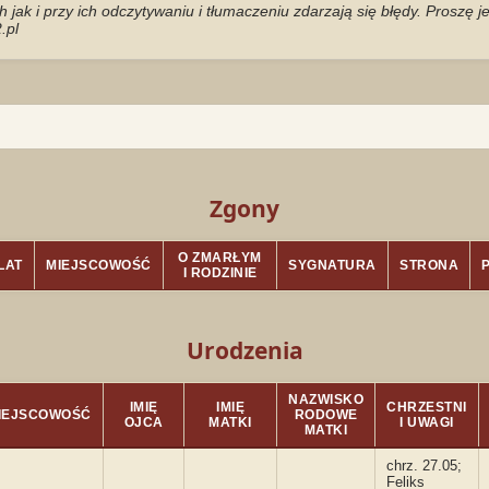
jak i przy ich odczytywaniu i tłumaczeniu zdarzają się błędy. Proszę 
.pl
Zgony
O ZMARŁYM
LAT
MIEJSCOWOŚĆ
SYGNATURA
STRONA
I RODZINIE
Urodzenia
NAZWISKO
IMIĘ
IMIĘ
CHRZESTNI
IEJSCOWOŚĆ
RODOWE
OJCA
MATKI
I UWAGI
MATKI
chrz. 27.05;
Feliks