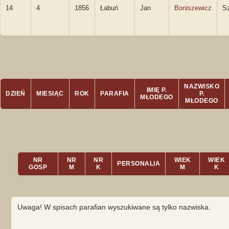
14
4
1856
Łabuń
Jan
Boniszewicz
S
NAZWISKO
IMIĘ P.
DZIEŃ
MIESIĄC
ROK
PARAFIA
P.
MŁODEGO
MŁODEGO
NR
NR
NR
WIEK
WIEK
PERSONALIA
GOSP
M
K
M
K
Uwaga! W spisach parafian wyszukiwane są tylko nazwiska.