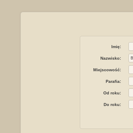
Imię:
Nazwisko:
Miejscowość:
Parafia:
Od roku:
Do roku: