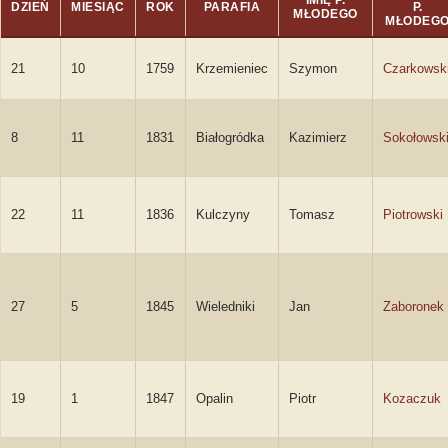
IMIĘ P.
DZIEŃ
MIESIĄC
ROK
PARAFIA
P.
MŁODEGO
MŁODEG
21
10
1759
Krzemieniec
Szymon
Czarkowsk
8
11
1831
Białogródka
Kazimierz
Sokołowsk
22
11
1836
Kulczyny
Tomasz
Piotrowski
27
5
1845
Wieledniki
Jan
Zaboronek
19
1
1847
Opalin
Piotr
Kozaczuk