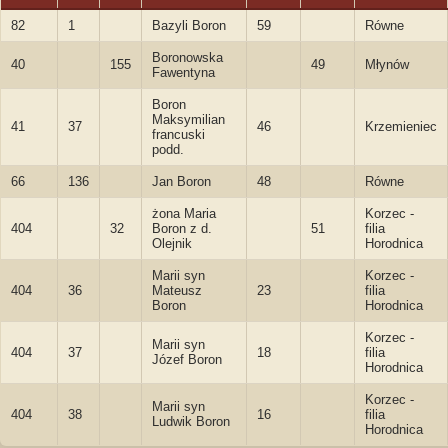
82
1
Bazyli Boron
59
Równe
Boronowska
40
155
49
Młynów
Fawentyna
Boron
Maksymilian
41
37
46
Krzemieniec
francuski
podd.
66
136
Jan Boron
48
Równe
żona Maria
Korzec -
404
32
Boron z d.
51
filia
Olejnik
Horodnica
Marii syn
Korzec -
404
36
Mateusz
23
filia
Boron
Horodnica
Korzec -
Marii syn
404
37
18
filia
Józef Boron
Horodnica
Korzec -
Marii syn
404
38
16
filia
Ludwik Boron
Horodnica