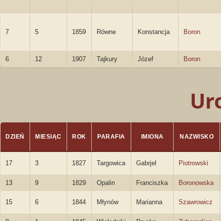
7
5
1859
Równe
Konstancja
Boron
6
12
1907
Tajkury
Józef
Boron
Ur
DZIEŃ
MIESIĄC
ROK
PARAFIA
IMIONA
NAZWISKO
17
3
1827
Targowica
Gabrjel
Piotrowski
13
9
1829
Opalin
Franciszka
Boronowska
15
6
1844
Młynów
Marianna
Szawrowicz