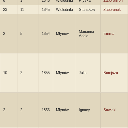
8
1
1845
Wieledniki
Pryska
Zaboronlion
23
11
1845
Wieledniki
Stanisław
Zaboronek
Marianna
2
5
1854
Młynów
Emma
Adela
10
2
1855
Młynów
Julia
Borejsza
2
2
1856
Młynów
Ignacy
Sawicki