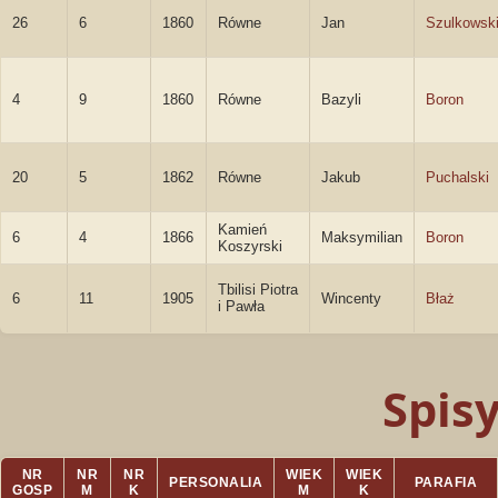
26
6
1860
Równe
Jan
Szulkowsk
4
9
1860
Równe
Bazyli
Boron
20
5
1862
Równe
Jakub
Puchalski
Kamień
6
4
1866
Maksymilian
Boron
Koszyrski
Tbilisi Piotra
6
11
1905
Wincenty
Błaż
i Pawła
Spis
NR
NR
NR
WIEK
WIEK
PERSONALIA
PARAFIA
GOSP
M
K
M
K