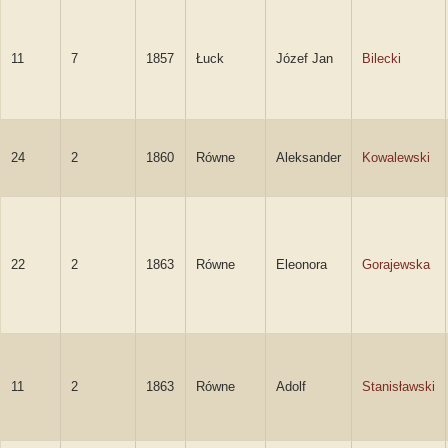
11
7
1857
Łuck
Józef Jan
Bilecki
24
2
1860
Równe
Aleksander
Kowalewski
22
2
1863
Równe
Eleonora
Gorajewska
11
2
1863
Równe
Adolf
Stanisławski