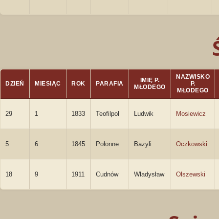
NAZWISKO
IMIĘ P.
DZIEŃ
MIESIĄC
ROK
PARAFIA
P.
MŁODEGO
MŁODEGO
29
1
1833
Teofilpol
Ludwik
Mosiewicz
5
6
1845
Połonne
Bazyli
Oczkowski
18
9
1911
Cudnów
Władysław
Olszewski