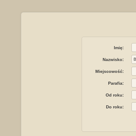
Imię:
Nazwisko:
Miejscowość:
Parafia:
Od roku:
Do roku: