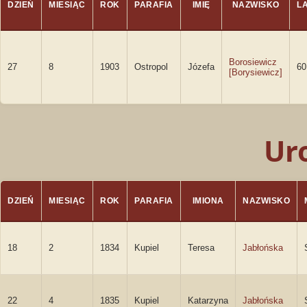
DZIEŃ
MIESIĄC
ROK
PARAFIA
IMIĘ
NAZWISKO
L
Borosiewicz
27
8
1903
Ostropol
Józefa
60
[Borysiewicz]
Ur
DZIEŃ
MIESIĄC
ROK
PARAFIA
IMIONA
NAZWISKO
18
2
1834
Kupiel
Teresa
Jabłońska
22
4
1835
Kupiel
Katarzyna
Jabłońska