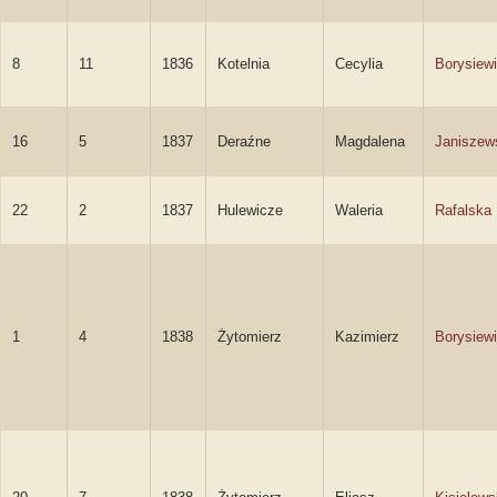
8
11
1836
Kotelnia
Cecylia
Borysiew
16
5
1837
Deraźne
Magdalena
Janiszew
22
2
1837
Hulewicze
Waleria
Rafalska
1
4
1838
Żytomierz
Kazimierz
Borysiew