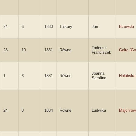
24
6
1830
Tajkury
Jan
Bzowski
Tadeusz
28
10
1831
Równe
Goltc [Go
Franciszek
Joanna
1
6
1831
Równe
Hołubska
Serafina
24
8
1834
Równe
Ludwika
Majchrow