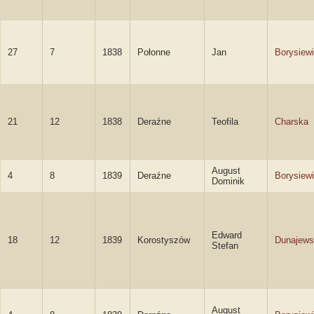
27
7
1838
Połonne
Jan
Borysiew
21
12
1838
Deraźne
Teofila
Charska
August
4
8
1839
Deraźne
Borysiew
Dominik
Edward
18
12
1839
Korostyszów
Dunajews
Stefan
August