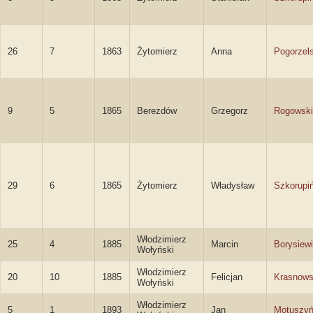
26
7
1863
Żytomierz
Anna
Pogorzel
9
5
1865
Berezdów
Grzegorz
Rogowski
29
6
1865
Żytomierz
Władysław
Szkorupi
Włodzimierz
25
4
1885
Marcin
Borysiew
Wołyński
Włodzimierz
20
10
1885
Felicjan
Krasnows
Wołyński
Włodzimierz
5
1
1893
Jan
Motuszyń