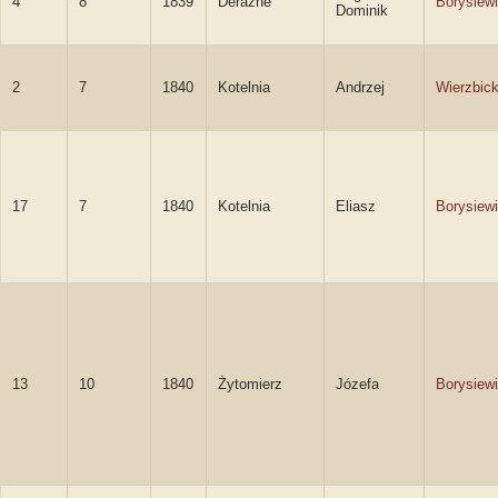
4
8
1839
Deraźne
Borysiew
Dominik
2
7
1840
Kotelnia
Andrzej
Wierzbick
17
7
1840
Kotelnia
Eliasz
Borysiew
13
10
1840
Żytomierz
Józefa
Borysiew