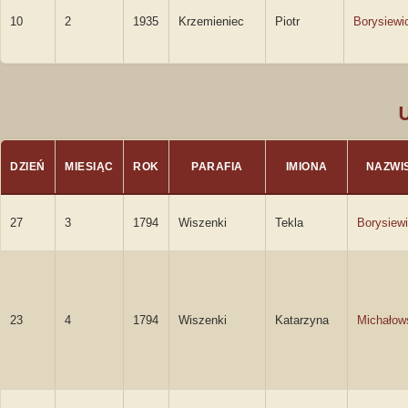
10
2
1935
Krzemieniec
Piotr
Borysiewi
DZIEŃ
MIESIĄC
ROK
PARAFIA
IMIONA
NAZWI
27
3
1794
Wiszenki
Tekla
Borysiew
23
4
1794
Wiszenki
Katarzyna
Michałow