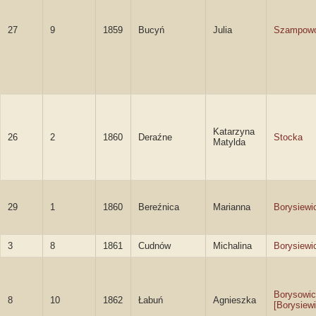
27
9
1859
Bucyń
Julia
Szampowo
Katarzyna
26
2
1860
Deraźne
Stocka
Matylda
29
1
1860
Bereźnica
Marianna
Borysiewi
3
8
1861
Cudnów
Michalina
Borysiewi
Borysowi
8
10
1862
Łabuń
Agnieszka
[Borysiewi