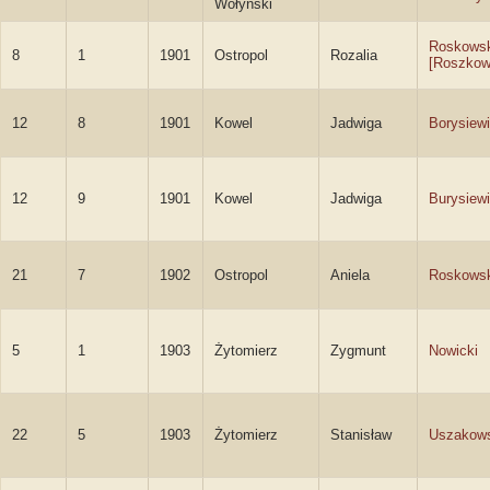
Wołyński
Roskows
8
1
1901
Ostropol
Rozalia
[Roszkow
12
8
1901
Kowel
Jadwiga
Borysiew
12
9
1901
Kowel
Jadwiga
Burysiew
21
7
1902
Ostropol
Aniela
Roskows
5
1
1903
Żytomierz
Zygmunt
Nowicki
22
5
1903
Żytomierz
Stanisław
Uszakows