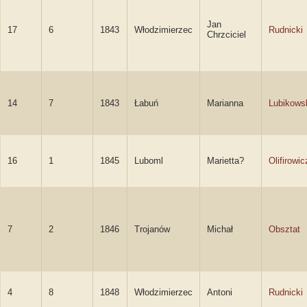
Jan
17
6
1843
Włodzimierzec
Rudnicki
Chrzciciel
14
7
1843
Łabuń
Marianna
Lubikows
16
1
1845
Luboml
Marietta?
Olifirowic
7
2
1846
Trojanów
Michał
Obsztat
4
8
1848
Włodzimierzec
Antoni
Rudnicki