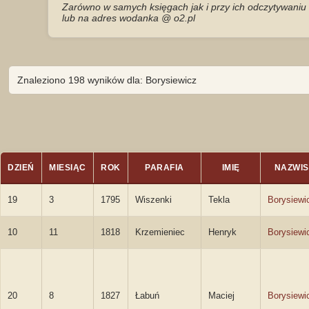
Zarówno w samych księgach jak i przy ich odczytywaniu 
lub na adres wodanka @ o2.pl
Znaleziono 198 wyników dla: Borysiewicz
DZIEŃ
MIESIĄC
ROK
PARAFIA
IMIĘ
NAZWI
19
3
1795
Wiszenki
Tekla
Borysiewi
10
11
1818
Krzemieniec
Henryk
Borysiewi
20
8
1827
Łabuń
Maciej
Borysiewi