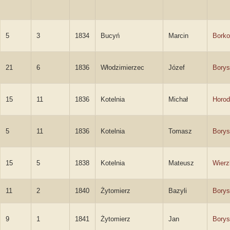
5
3
1834
Bucyń
Marcin
Borko
21
6
1836
Włodzimierzec
Józef
Borys
15
11
1836
Kotelnia
Michał
Horod
5
11
1836
Kotelnia
Tomasz
Borys
15
5
1838
Kotelnia
Mateusz
Wierz
11
2
1840
Żytomierz
Bazyli
Borys
9
1
1841
Żytomierz
Jan
Borys