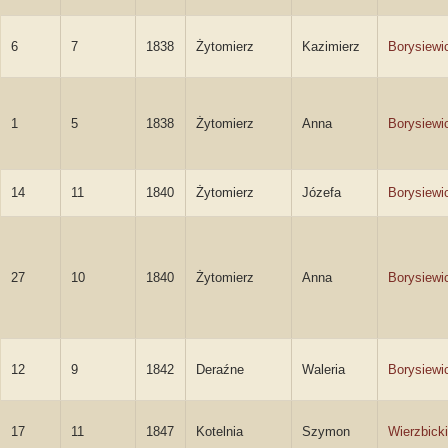
6
7
1838
Żytomierz
Kazimierz
Borysiewi
1
5
1838
Żytomierz
Anna
Borysiewi
14
11
1840
Żytomierz
Józefa
Borysiewi
27
10
1840
Żytomierz
Anna
Borysiewi
12
9
1842
Deraźne
Waleria
Borysiewi
17
11
1847
Kotelnia
Szymon
Wierzbicki