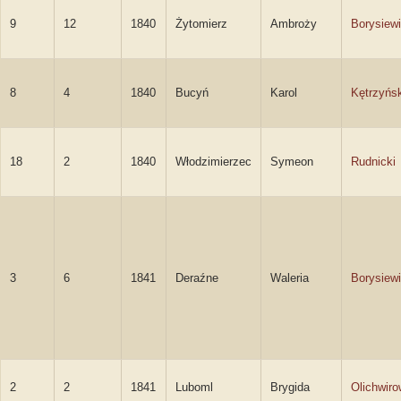
9
12
1840
Żytomierz
Ambroży
Borysiew
8
4
1840
Bucyń
Karol
Kętrzyńsk
18
2
1840
Włodzimierzec
Symeon
Rudnicki
3
6
1841
Deraźne
Waleria
Borysiew
2
2
1841
Luboml
Brygida
Olichwiro