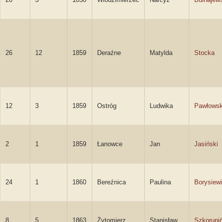
26
12
1859
Deraźne
Matylda
Stocka
12
3
1859
Ostróg
Ludwika
Pawłows
2
1
1859
Łanowce
Jan
Jasiński
24
1
1860
Bereźnica
Paulina
Borysiew
8
5
1863
Żytomierz
Stanisław
Szkorupi