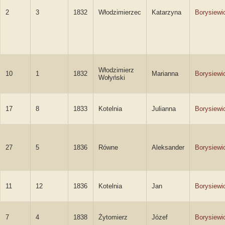
2
3
1832
Włodzimierzec
Katarzyna
Borysiewi
Włodzimierz
10
1
1832
Marianna
Borysiewi
Wołyński
17
8
1833
Kotelnia
Julianna
Borysiewi
27
5
1836
Równe
Aleksander
Borysiewi
11
12
1836
Kotelnia
Jan
Borysiewi
7
4
1838
Żytomierz
Józef
Borysiewi