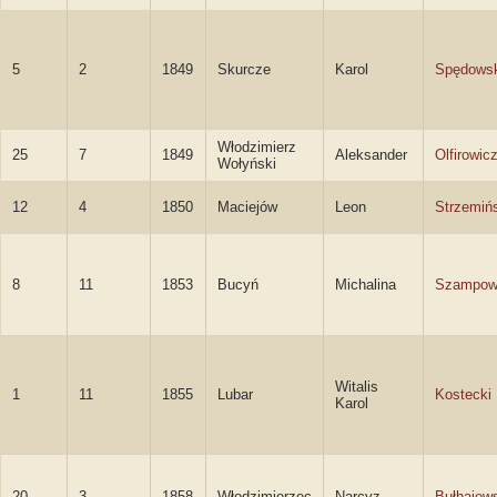
5
2
1849
Skurcze
Karol
Spędowsk
Włodzimierz
25
7
1849
Aleksander
Olfirowic
Wołyński
12
4
1850
Maciejów
Leon
Strzemiń
8
11
1853
Bucyń
Michalina
Szampow
Witalis
1
11
1855
Lubar
Kostecki
Karol
20
3
1858
Włodzimierzec
Narcyz
Bułhajew