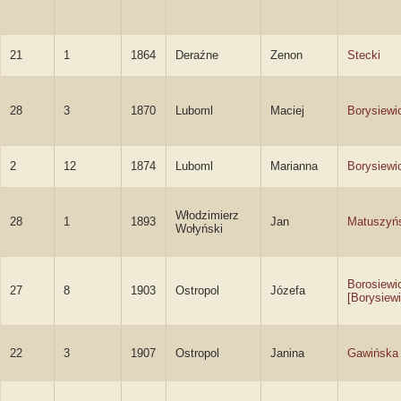
21
1
1864
Deraźne
Zenon
Stecki
28
3
1870
Luboml
Maciej
Borysiewi
2
12
1874
Luboml
Marianna
Borysiewi
Włodzimierz
28
1
1893
Jan
Matuszyń
Wołyński
Borosiewi
27
8
1903
Ostropol
Józefa
[Borysiewi
22
3
1907
Ostropol
Janina
Gawińska