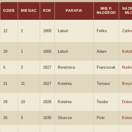
IMIĘ P.
NAZW
DZIEŃ
MIESIĄC
ROK
PARAFIA
MŁODEGO
MŁ
12
2
1800
Łabuń
Feliks
Zabło
29
1
1800
Łabuń
Adam
Kołod
6
2
1827
Bereźnica
Franciszek
Rudni
21
11
1827
Kotelnia
Tomasz
Borys
28
10
1828
Kotelnia
Teodor
Dobro
26
5
1830
Skurcze
Piotr
Kotow