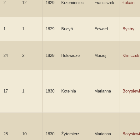
2
12
1829
Krzemieniec
Franciszek
Łokain
1
1
1829
Bucyń
Edward
Bystry
24
2
1829
Hulewicze
Maciej
Klimczuk
17
1
1830
Kotelnia
Marianna
Borysiew
28
10
1830
Żytomierz
Marianna
Borysiew