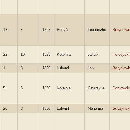
18
3
1828
Bucyń
Franciszka
Borysiewi
22
10
1829
Kotelnia
Jakub
Horodyski
1
8
1829
Luboml
Jan
Borysiewi
5
5
1830
Kotelnia
Katarzyna
Dobrowol
20
8
1830
Luboml
Marianna
Suszyńsk