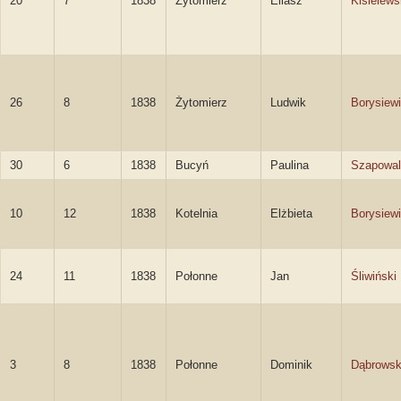
20
7
1838
Żytomierz
Eliasz
Kisielews
26
8
1838
Żytomierz
Ludwik
Borysiew
30
6
1838
Bucyń
Paulina
Szapowal
10
12
1838
Kotelnia
Elżbieta
Borysiew
24
11
1838
Połonne
Jan
Śliwiński
3
8
1838
Połonne
Dominik
Dąbrowsk