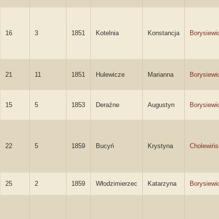
16
3
1851
Kotelnia
Konstancja
Borysiewi
21
11
1851
Hulewicze
Marianna
Borysiewi
15
5
1853
Deraźne
Augustyn
Borysiewi
22
5
1859
Bucyń
Krystyna
Cholewińs
25
2
1859
Włodzimierzec
Katarzyna
Borysiewi