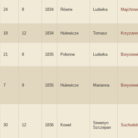
24
8
1834
Równe
Ludwika
Majchrow
18
12
1834
Hulewicze
Tomasz
Krzyżano
21
8
1835
Połonne
Ludwika
Borysiew
7
9
1835
Hulewicze
Marianna
Borysiew
Seweryn
30
12
1836
Kowel
Suchodol
Szczepan