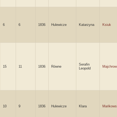
6
6
1836
Hulewicze
Katarzyna
Ksiuk
Serafin
15
11
1836
Równe
Majchrow
Leopold
10
9
1836
Hulewicze
Klara
Mańkows