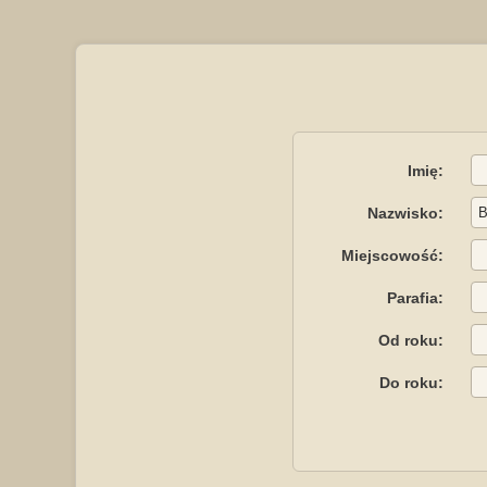
Imię:
Nazwisko:
Miejscowość:
Parafia:
Od roku:
Do roku: