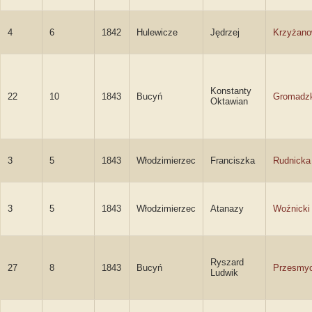
4
6
1842
Hulewicze
Jędrzej
Krzyżano
Konstanty
22
10
1843
Bucyń
Gromadzk
Oktawian
3
5
1843
Włodzimierzec
Franciszka
Rudnicka
3
5
1843
Włodzimierzec
Atanazy
Woźnicki
Ryszard
27
8
1843
Bucyń
Przesmyc
Ludwik