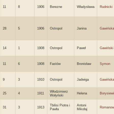
11
8
1906
Berezne
Władysława
Rudnicki
28
5
1906
Ostropol
Janina
Gawińsk
14
1
1908
Ostropol
Paweł
Gawiński
11
6
1908
Fastów
Bronisław
Symon
9
3
1910
Ostropol
Jadwiga
Gawińsk
Włodzimierz
25
4
1911
Helena
Borysiew
Wołyński
Tbilisi Piotra i
Antoni
31
3
1913
Romanow
Pawła
Mikołaj