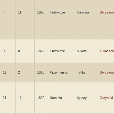
4
11
1820
Hulewicze
Karolina
Borysiew
0
0
1828
Hulewicze
Mikołaj
Łukaszew
11
2
1828
Krzemieniec
Tekla
Borysiew
21
12
1829
Kotelnia
Ignacy
Ordyński