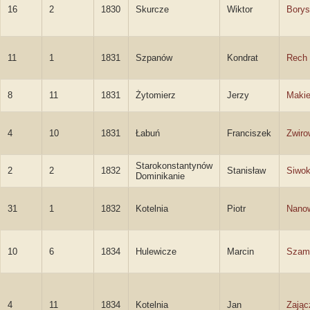
16
2
1830
Skurcze
Wiktor
Borys
11
1
1831
Szpanów
Kondrat
Rech
8
11
1831
Żytomierz
Jerzy
Makie
4
10
1831
Łabuń
Franciszek
Zwiro
Starokonstantynów
2
2
1832
Stanisław
Siwok
Dominikanie
31
1
1832
Kotelnia
Piotr
Nano
10
6
1834
Hulewicze
Marcin
Szam
4
11
1834
Kotelnia
Jan
Zając