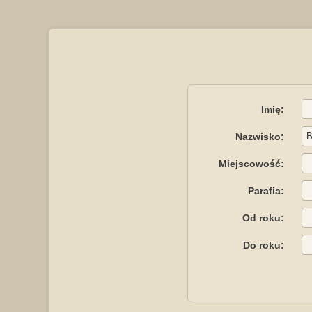
Imię:
Nazwisko:
Miejscowość:
Parafia:
Od roku:
Do roku: