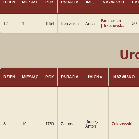
DZIEŃ
MIESIĄC
ROK
PARAFIA
IMIĘ
NAZWISKO
LA
Brezowska
12
1
1864
Bereźnica
Anna
30
[Brzozowska]
Ur
DZIEŃ
MIESIĄC
ROK
PARAFIA
IMIONA
NAZWISKO
Dionizy
8
10
1789
Zaturce
Zakrzewski
Antoni