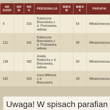
NR
NR
NR
WIEK
WIEK
PERSONALIA
PARAFIA
GOSP
M
K
M
K
Katarzyna
Brezowska z
4
316
54
Włodzimierzec
d. Piotrowska,
wdowa
Katarzyna
Brezowska z
121
341
58
Włodzimierzec
d. Piotrowska,
wdowa
Aniela
Rudnicka z d.
139
392
50
Włodzimierzec
Brezowska,
wdowa
żona Wiktoria
192
543
z d.
28
Włodzimierzec
Brezowska
Uwaga! W spisach parafian 