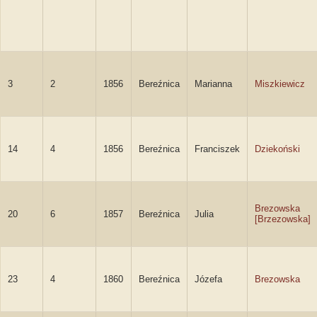
3
2
1856
Bereźnica
Marianna
Miszkiewicz
14
4
1856
Bereźnica
Franciszek
Dziekoński
Brezowska
20
6
1857
Bereźnica
Julia
[Brzezowska]
23
4
1860
Bereźnica
Józefa
Brezowska