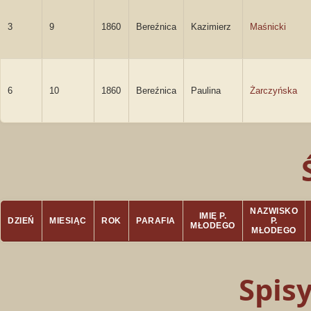
3
9
1860
Bereźnica
Kazimierz
Maśnicki
6
10
1860
Bereźnica
Paulina
Żarczyńska
NAZWISKO
IMIĘ P.
DZIEŃ
MIESIĄC
ROK
PARAFIA
P.
MŁODEGO
MŁODEGO
Spis