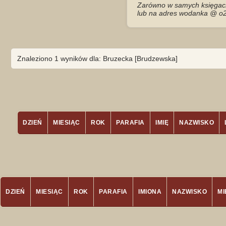
Zarówno w samych księgach 
lub na adres wodanka @ o2
Znaleziono 1 wyników dla: Bruzecka [Brudzewska]
DZIEŃ
MIESIĄC
ROK
PARAFIA
IMIĘ
NAZWISKO
DZIEŃ
MIESIĄC
ROK
PARAFIA
IMIONA
NAZWISKO
M