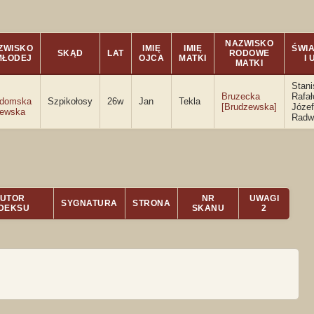
NAZWISKO
ZWISKO
IMIĘ
IMIĘ
ŚWI
SKĄD
LAT
RODOWE
 MŁODEJ
OJCA
MATKI
I 
MATKI
Stani
Bruzecka
Rafał
adomska
Szpikołosy
26w
Jan
Tekla
[Brudzewska]
Józef
ewska
Radw
UTOR
NR
UWAGI
SYGNATURA
STRONA
NDEKSU
SKANU
2