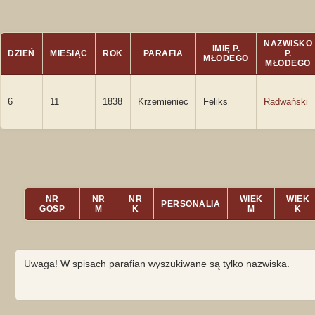
NAZWISKO
IMIĘ P.
DZIEŃ
MIESIĄC
ROK
PARAFIA
P.
MŁODEGO
MŁODEGO
6
11
1838
Krzemieniec
Feliks
Radwański
NR
NR
NR
WIEK
WIEK
PERSONALIA
GOSP
M
K
M
K
Uwaga! W spisach parafian wyszukiwane są tylko nazwiska.