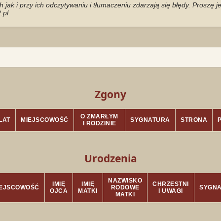
jak i przy ich odczytywaniu i tłumaczeniu zdarzają się błędy. Proszę 
.pl
Zgony
O ZMARŁYM
LAT
MIEJSCOWOŚĆ
SYGNATURA
STRONA
I RODZINIE
Urodzenia
NAZWISKO
IMIĘ
IMIĘ
CHRZESTNI
IEJSCOWOŚĆ
RODOWE
SYGN
OJCA
MATKI
I UWAGI
MATKI