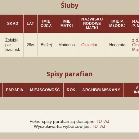
Śluby
NAZWISKO
IMIĘ
IMIĘ
IMIĘ P.
NA
SKĄD
LAT
RODOWE
OJCA
MATKI
MŁODEJ
P.
MATKI
Żołobki
z d.
par.
26w
Błażej
Marianna
Gluzicka
Honorata
Gr
Szumsk
Maj
Spisy parafian
A
PARAFIA
MIEJSCOWOŚĆ
ROK
ARCHIWUM/SKANY
I
Pełne spisy parafian są dostępne
TUTAJ
Wyszukiwarka wyborców jest
TUTAJ