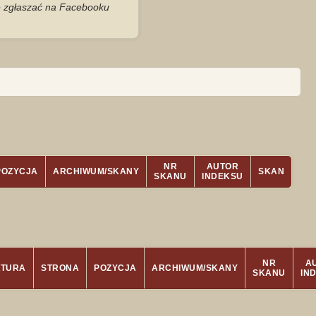
je zgłaszać na Facebooku
NR
AUTOR
POZYCJA
ARCHIWUM/SKANY
SKAN
SKANU
INDEKSU
NR
A
ATURA
STRONA
POZYCJA
ARCHIWUM/SKANY
SKANU
IN