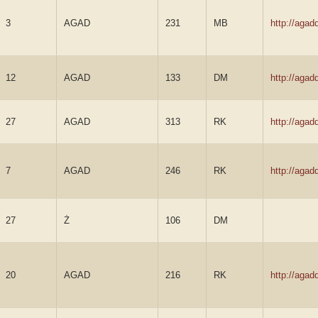
3
AGAD
231
MB
http://aga
12
AGAD
133
DM
http://aga
27
AGAD
313
RK
http://aga
7
AGAD
246
RK
http://aga
27
Ż
106
DM
20
AGAD
216
RK
http://aga