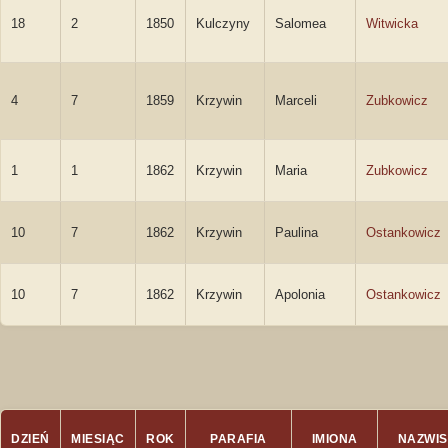
18
2
1850
Kulczyny
Salomea
Witwicka
4
7
1859
Krzywin
Marceli
Zubkowicz
1
1
1862
Krzywin
Maria
Zubkowicz
10
7
1862
Krzywin
Paulina
Ostankowicz
10
7
1862
Krzywin
Apolonia
Ostankowicz
DZIEŃ
MIESIĄC
ROK
PARAFIA
IMIONA
NAZWI