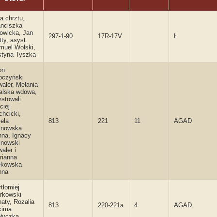
a chrztu,
anciszka
łowicka, Jan
297-1-90
17R-17V
Ł
ty, asyst.
muel Wolski,
styna Tyszka
on
oczyński
aler, Melania
alska wdowa,
ystowali
ciej
chcicki,
ela
813
221
11
AGAD
jnowska
nna, Ignacy
jnowski
aler i
rianna
ekowska
nna
tłomiej
rkowski
aty, Rozalia
813
220-221a
4
AGAD
kima
łyczka