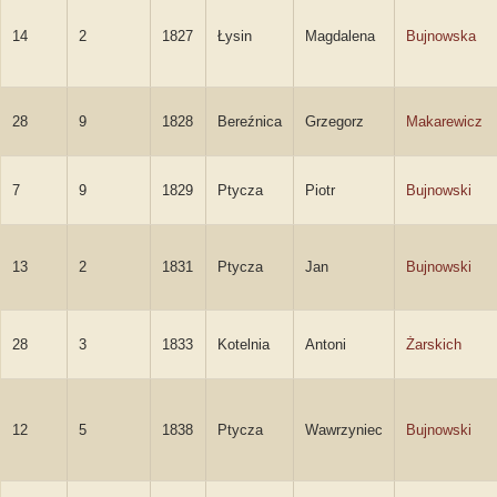
14
2
1827
Łysin
Magdalena
Bujnowska
28
9
1828
Bereźnica
Grzegorz
Makarewicz
7
9
1829
Ptycza
Piotr
Bujnowski
13
2
1831
Ptycza
Jan
Bujnowski
28
3
1833
Kotelnia
Antoni
Żarskich
12
5
1838
Ptycza
Wawrzyniec
Bujnowski