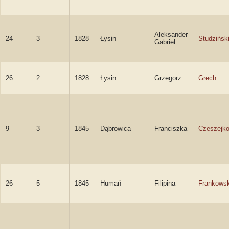
Aleksander
24
3
1828
Łysin
Studzińsk
Gabriel
26
2
1828
Łysin
Grzegorz
Grech
9
3
1845
Dąbrowica
Franciszka
Czeszejk
26
5
1845
Humań
Filipina
Frankows