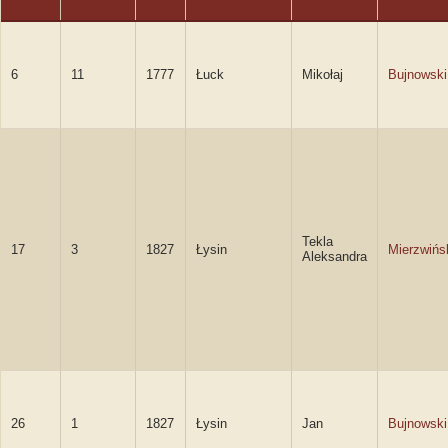
6
11
1777
Łuck
Mikołaj
Bujnowski
Tekla
17
3
1827
Łysin
Mierzwińs
Aleksandra
26
1
1827
Łysin
Jan
Bujnowski