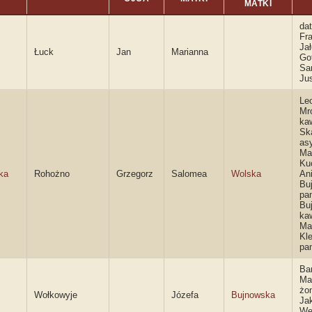
MATKI
dat
Fr
Ja
Łuck
Jan
Marianna
Got
Sa
Ju
Le
Mr
kaw
Sk
as
Ma
Ku
ka
Rohożno
Grzegorz
Salomea
Wolska
Ani
Bu
pa
Bu
kaw
Ma
Kl
pa
Bar
Ma
żon
Wołkowyje
Józefa
Bujnowska
Ja
We