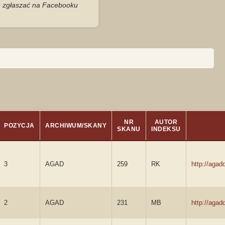
je zgłaszać na Facebooku
NR
AUTOR
POZYCJA
ARCHIWUM/SKANY
SKANU
INDEKSU
3
AGAD
259
RK
http://aga
2
AGAD
231
MB
http://aga