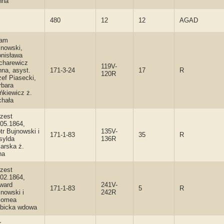
nna
480
12
12
AGAD
am
jnowski,
onisława
charewicz
119V-
nna, asyst.
171-3-24
17
R
120R
ef Piasecki,
rbara
ńkiewicz ż.
chała
rzest
.05.1864,
tr Bujnowski i
135V-
171-1-83
35
R
sylda
136R
arska ż.
na
rzest
.02.1864,
ward
241V-
171-1-83
5
R
nowski i
242R
lomea
ębicka wdowa
k