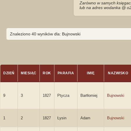
Zarówno w samych księgach 
lub na adres wodanka @ o2
Znaleziono 40 wyników dla: Bujnowski
DZIEŃ
MIESIĄC
ROK
PARAFIA
IMIĘ
NAZWISKO
9
3
1827
Ptycza
Bartłomiej
Bujnowski
1
2
1827
Łysin
Adam
Bujnowski