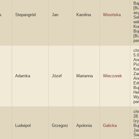
Ba
[B
asy
a
Stepangród
Jan
Karolina
Wosińska
Se
wd
Ko
Bo
[B
pa
ch
5.
An
Pio
Ko
Za
Adamka
Józef
Marianna
Wieczorek
And
Ed
Buj
He
Wy
pa
ch
28
Izy
Ludwipol
Grzegorz
Apolonia
Galicka
Buj
Ja
Św