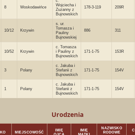
c.
Wojciecha i
8
Woskodawińce
178-3-119
209R
Zuzanny z
Bujnowskich
s. ur.
Tomasza i
10/12
Krzywin
886
311
Pauliny
Bujnowskiej
c. Tomasza
10/52
Krzywin
i Pauliny z
171-1-75
153R
Bujnowskich
c. Jakuba i
3
Polany
Stefanii z
171-1-75
154V
Bujnowskich
c. Jakuba i
1
Polany
Stefanii z
171-1-75
154V
Bujnowskich
Urodzenia
NAZWISKO
IMIĘ
IMIĘ
C
SKO
MIEJSCOWOŚĆ
RODOWE
OJCA
MATKI