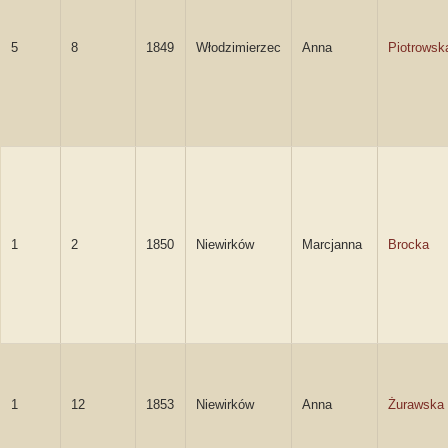
5
8
1849
Włodzimierzec
Anna
Piotrowsk
1
2
1850
Niewirków
Marcjanna
Brocka
1
12
1853
Niewirków
Anna
Żurawska