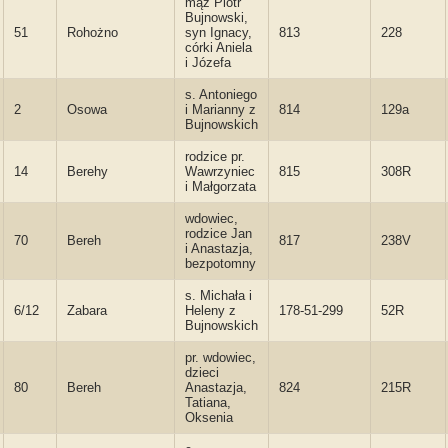
mąż Piotr
Bujnowski,
51
Rohożno
syn Ignacy,
813
228
córki Aniela
i Józefa
s. Antoniego
2
Osowa
i Marianny z
814
129a
Bujnowskich
rodzice pr.
14
Berehy
Wawrzyniec
815
308R
i Małgorzata
wdowiec,
rodzice Jan
70
Bereh
817
238V
i Anastazja,
bezpotomny
s. Michała i
6/12
Zabara
Heleny z
178-51-299
52R
Bujnowskich
pr. wdowiec,
dzieci
80
Bereh
Anastazja,
824
215R
Tatiana,
Oksenia