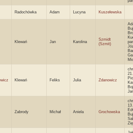
pa
Radochówka
Adam
Lucyna
Kuszełewska
Ad
Bu
Br
Ku
Szmidt
Klewań
Jan
Karolina
pa
(Szmit)
Józ
Ba
Ga
Mi
ch
21
Pio
ewicz
Klewań
Feliks
Julia
Zdanowicz
Ka
Boj
Ja
ch
13
Ed
Zabrody
Michał
Aniela
Grochowska
Buj
Sa
Zi
Ja