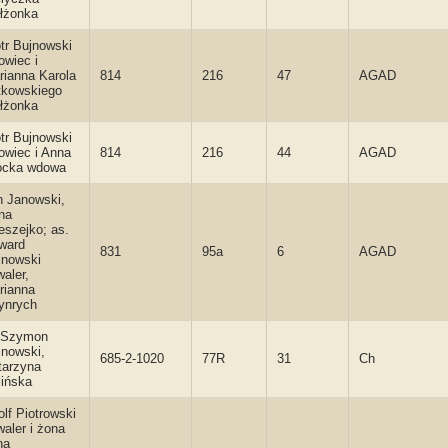
łżonka
tr Bujnowski
owiec i
rianna Karola
814
216
47
AGAD
tkowskiego
łżonka
tr Bujnowski
owiec i Anna
814
216
44
AGAD
ocka wdowa
n Janowski,
na
eszejko; as.
ward
831
95a
6
AGAD
jnowski
aler,
rianna
ynrych
. Szymon
jnowski,
685-2-1020
77R
31
Ch
tarzyna
lińska
lf Piotrowski
aler i żona
na