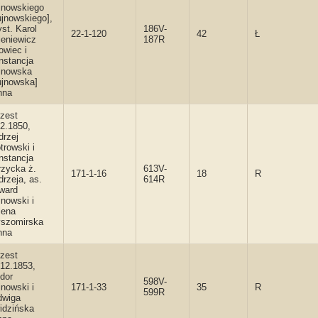
jnowskiego
ujnowskiego],
st. Karol
186V-
22-1-120
42
Ł
leniewicz
187R
owiec i
nstancja
jnowska
ujnowska]
nna
rzest
02.1850,
drzej
trowski i
nstancja
rzycka ż.
613V-
171-1-16
18
R
rzeja, as.
614R
ward
nowski i
lena
szomirska
nna
rzest
.12.1853,
dor
598V-
nowski i
171-1-33
35
R
599R
dwiga
idzińska