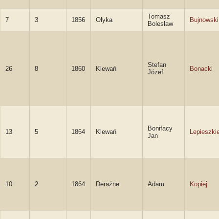
Tomasz
7
3
1856
Ołyka
Bujnowski
Bolesław
Stefan
26
8
1860
Klewań
Bonacki
Józef
Bonifacy
13
5
1864
Klewań
Lepieszki
Jan
10
2
1864
Deraźne
Adam
Kopiej