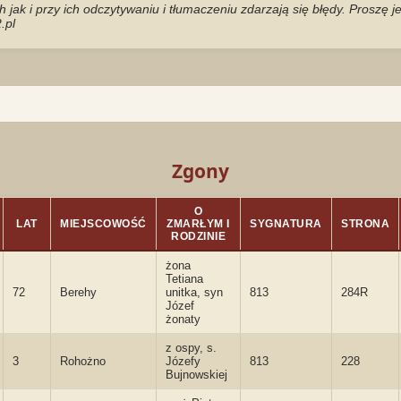
jak i przy ich odczytywaniu i tłumaczeniu zdarzają się błędy. Proszę 
.pl
Zgony
O
LAT
MIEJSCOWOŚĆ
ZMARŁYM I
SYGNATURA
STRONA
RODZINIE
żona
Tetiana
72
Berehy
unitka, syn
813
284R
Józef
żonaty
z ospy, s.
3
Rohożno
Józefy
813
228
Bujnowskiej