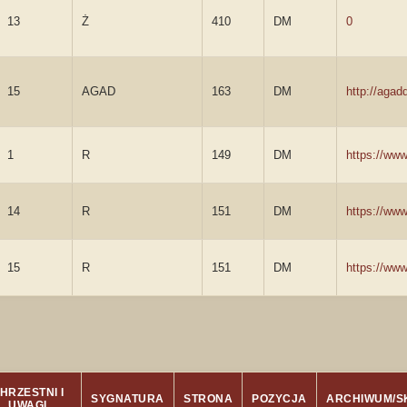
13
Ż
410
DM
0
15
AGAD
163
DM
http://aga
1
R
149
DM
https://ww
14
R
151
DM
https://ww
15
R
151
DM
https://ww
HRZESTNI I
SYGNATURA
STRONA
POZYCJA
ARCHIWUM/S
UWAGI