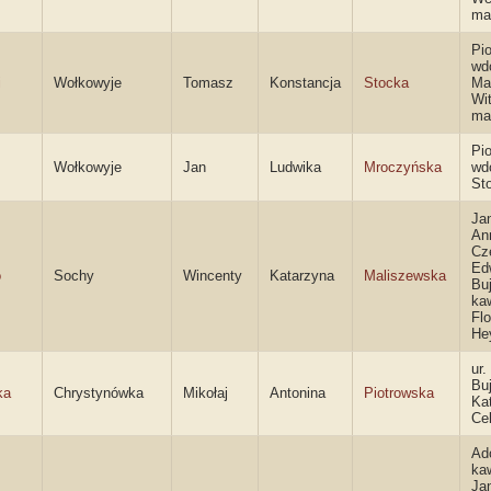
ma
Pio
wd
i
Wołkowyje
Tomasz
Konstancja
Stocka
Ma
Wi
ma
Pio
Wołkowyje
Jan
Ludwika
Mroczyńska
wd
St
Ja
An
Cz
Ed
o
Sochy
Wincenty
Katarzyna
Maliszewska
Bu
kaw
Flo
He
ur
Bu
ka
Chrystynówka
Mikołaj
Antonina
Piotrowska
Ka
Ce
Ado
kaw
Ja