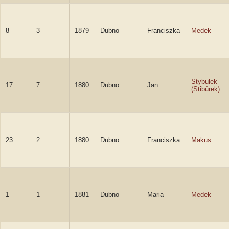
8
3
1879
Dubno
Franciszka
Medek
Stybulek
17
7
1880
Dubno
Jan
(Stibůrek)
23
2
1880
Dubno
Franciszka
Makus
1
1
1881
Dubno
Maria
Medek