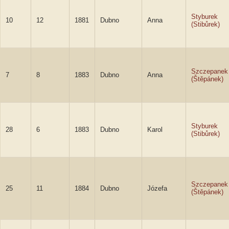
Styburek
10
12
1881
Dubno
Anna
(Stibůrek)
Szczepanek
7
8
1883
Dubno
Anna
(Štěpánek)
Styburek
28
6
1883
Dubno
Karol
(Stibůrek)
Szczepanek
25
11
1884
Dubno
Józefa
(Štěpánek)