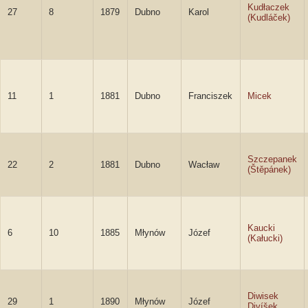
Kudłaczek
27
8
1879
Dubno
Karol
(Kudláček)
11
1
1881
Dubno
Franciszek
Micek
Szczepanek
22
2
1881
Dubno
Wacław
(Štěpánek)
Kaucki
6
10
1885
Młynów
Józef
(Kałucki)
Diwisek
29
1
1890
Młynów
Józef
Divíšek