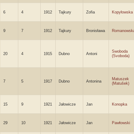
6
4
1912
Tajkury
Zofia
Kopyłowska
9
7
1912
Tajkury
Bronisława
Romanowsk
Swoboda
20
4
1915
Dubno
Antoni
(Svoboda)
Matuszek
7
5
1917
Dubno
Antonina
(Matušek)
15
9
1921
Jałowicze
Jan
Konopka
29
10
1921
Jałowicze
Jan
Pawłowski