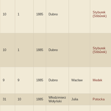
Styburek
10
1
1885
Dubno
(Stibůrek)
Styburek
10
1
1885
Dubno
(Stibůrek)
9
9
1885
Dubno
Wacław
Medek
Włodzimierz
31
10
1885
Julia
Potocka
Wołyński