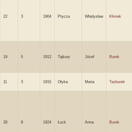
22
3
1904
Ptycza
Władysław
Klimek
19
5
1912
Tajkury
Józef
Burek
11
3
1915
Ołyka
Maria
Tazburek
28
8
1924
Łuck
Anna
Burek