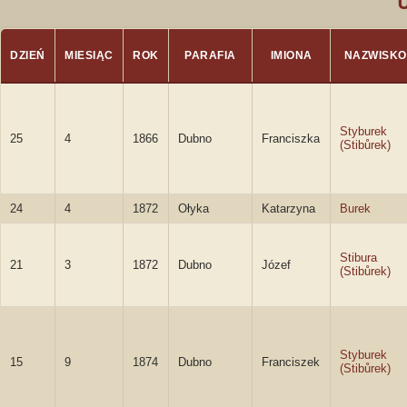
DZIEŃ
MIESIĄC
ROK
PARAFIA
IMIONA
NAZWISKO
Styburek
25
4
1866
Dubno
Franciszka
(Stibůrek)
24
4
1872
Ołyka
Katarzyna
Burek
Stibura
21
3
1872
Dubno
Józef
(Stibůrek)
Styburek
15
9
1874
Dubno
Franciszek
(Stibůrek)