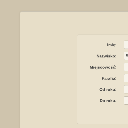
Imię:
Nazwisko:
Miejscowość:
Parafia:
Od roku:
Do roku: