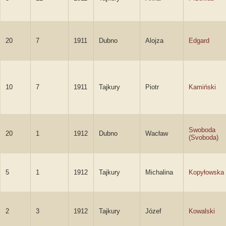
20
7
1911
Dubno
Alojza
Edgard
10
7
1911
Tajkury
Piotr
Kamiński
Swoboda
20
1
1912
Dubno
Wacław
(Svoboda)
5
1
1912
Tajkury
Michalina
Kopyłowska
2
3
1912
Tajkury
Józef
Kowalski