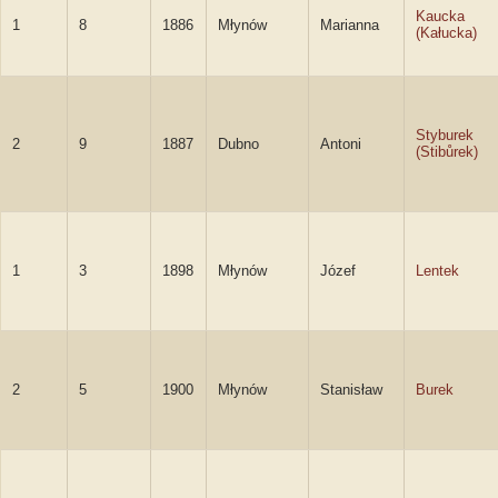
Kaucka
1
8
1886
Młynów
Marianna
(Kałucka)
Styburek
2
9
1887
Dubno
Antoni
(Stibůrek)
1
3
1898
Młynów
Józef
Lentek
2
5
1900
Młynów
Stanisław
Burek