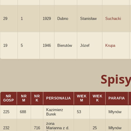
29
1
1929
Dubno
Stanisław
Suchacki
19
5
1946
Bierutów
Józef
Krupa
Spis
NR
NR
NR
WIEK
WIEK
PERSONALIA
PARAFIA
GOSP
M
K
M
K
Kazimierz
225
688
53
Młynów
Burek
żona
232
716
Marianna z d.
25
Młynów