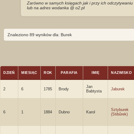
Zarówno w samych księgach jak i przy ich odczytywaniu 
lub na adres wodanka @ o2.pl
Znaleziono 89 wyników dla: Burek
DZIEŃ
MIESIĄC
ROK
PARAFIA
IMIĘ
NAZWISKO
Jan
2
6
1785
Brody
Jaburek
Babtysta
Sztyburek
6
1
1884
Dubno
Karol
(Stibůrek)