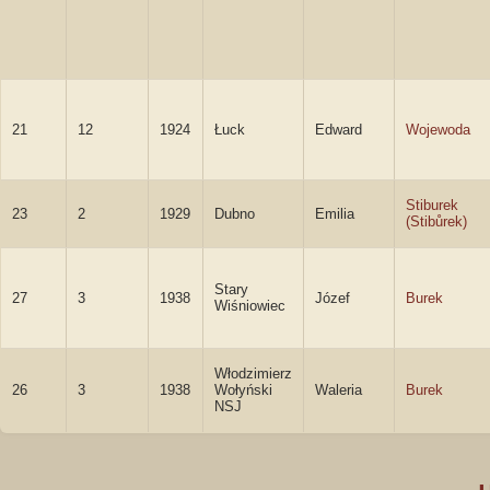
21
12
1924
Łuck
Edward
Wojewoda
Stiburek
23
2
1929
Dubno
Emilia
(Stibůrek)
Stary
27
3
1938
Józef
Burek
Wiśniowiec
Włodzimierz
26
3
1938
Wołyński
Waleria
Burek
NSJ