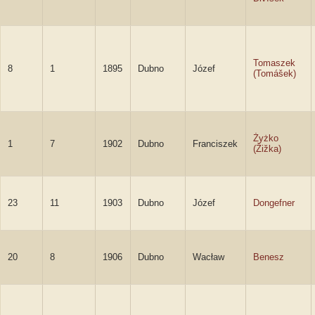
Tomaszek
8
1
1895
Dubno
Józef
(Tomášek)
Żyżko
1
7
1902
Dubno
Franciszek
(Žižka)
23
11
1903
Dubno
Józef
Dongefner
20
8
1906
Dubno
Wacław
Benesz