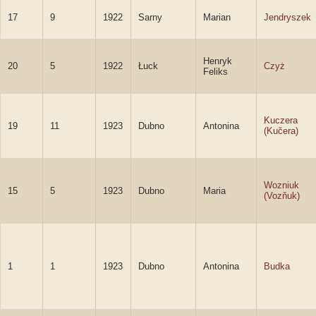
17
9
1922
Sarny
Marian
Jendryszek
Henryk
20
5
1922
Łuck
Czyż
Feliks
Kuczera
19
11
1923
Dubno
Antonina
(Kučera)
Wozniuk
15
5
1923
Dubno
Maria
(Vozňuk)
1
1
1923
Dubno
Antonina
Budka