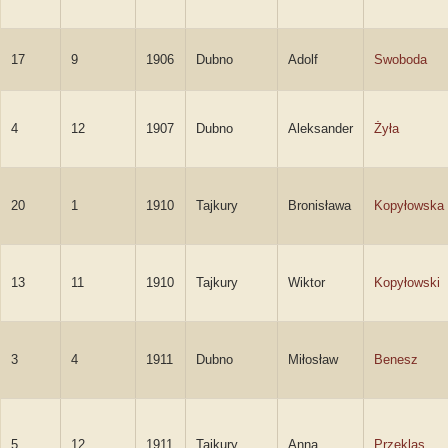
17
9
1906
Dubno
Adolf
Swoboda
4
12
1907
Dubno
Aleksander
Żyła
20
1
1910
Tajkury
Bronisława
Kopyłowska
13
11
1910
Tajkury
Wiktor
Kopyłowski
3
4
1911
Dubno
Miłosław
Benesz
5
12
1911
Tajkury
Anna
Przeklas