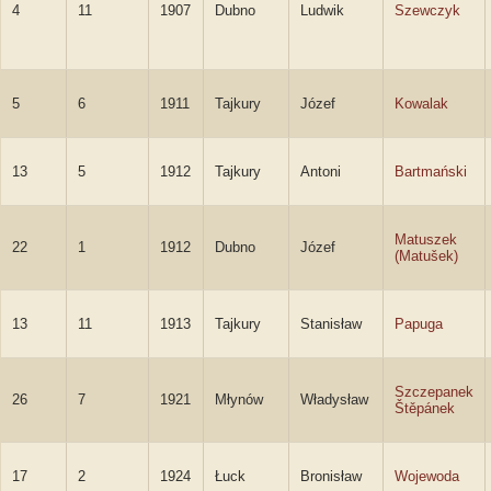
4
11
1907
Dubno
Ludwik
Szewczyk
5
6
1911
Tajkury
Józef
Kowalak
13
5
1912
Tajkury
Antoni
Bartmański
Matuszek
22
1
1912
Dubno
Józef
(Matušek)
13
11
1913
Tajkury
Stanisław
Papuga
Szczepanek
26
7
1921
Młynów
Władysław
Štěpánek
17
2
1924
Łuck
Bronisław
Wojewoda