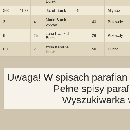
Burek
360
1100
Józef Burek
48
Młynów
Maria Burek
3
4
43
Przewały
wdowa
żona Ewa z d.
9
25
26
Przewały
Burek
żona Karolina
650
21
50
Dubno
Burek
Uwaga! W spisach parafian 
Pełne spisy para
Wyszukiwarka 