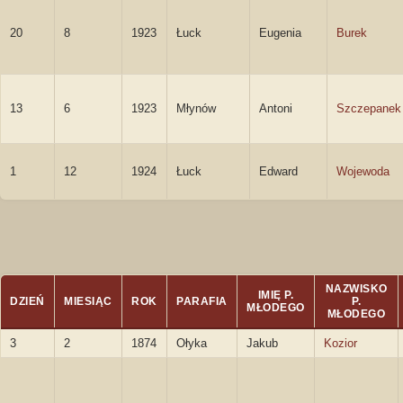
20
8
1923
Łuck
Eugenia
Burek
13
6
1923
Młynów
Antoni
Szczepanek
1
12
1924
Łuck
Edward
Wojewoda
NAZWISKO
IMIĘ P.
DZIEŃ
MIESIĄC
ROK
PARAFIA
P.
MŁODEGO
MŁODEGO
3
2
1874
Ołyka
Jakub
Kozior