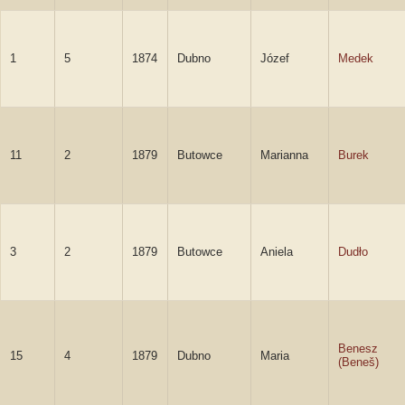
1
5
1874
Dubno
Józef
Medek
11
2
1879
Butowce
Marianna
Burek
3
2
1879
Butowce
Aniela
Dudło
Benesz
15
4
1879
Dubno
Maria
(Beneš)