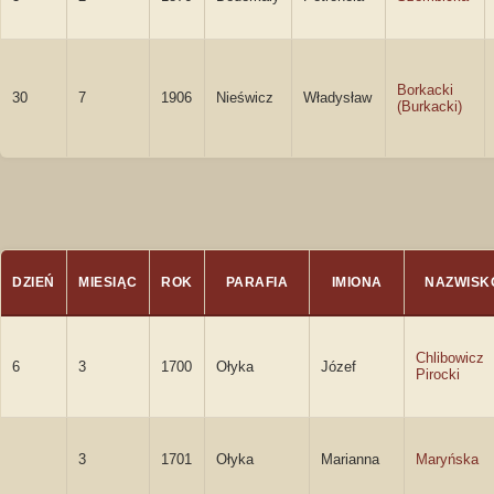
Borkacki
30
7
1906
Nieświcz
Władysław
(Burkacki)
DZIEŃ
MIESIĄC
ROK
PARAFIA
IMIONA
NAZWISK
Chlibowicz
6
3
1700
Ołyka
Józef
Pirocki
3
1701
Ołyka
Marianna
Maryńska