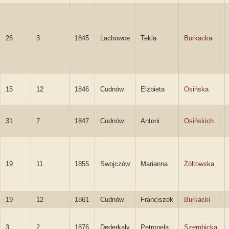
26
3
1845
Lachowce
Tekla
Burkacka
15
12
1846
Cudnów
Elżbieta
Osińska
31
7
1847
Cudnów
Antoni
Osińskich
19
11
1855
Swojczów
Marianna
Żółtowska
19
12
1861
Cudnów
Franciszek
Burkacki
3
2
1876
Dederkały
Petronela
Szembicka