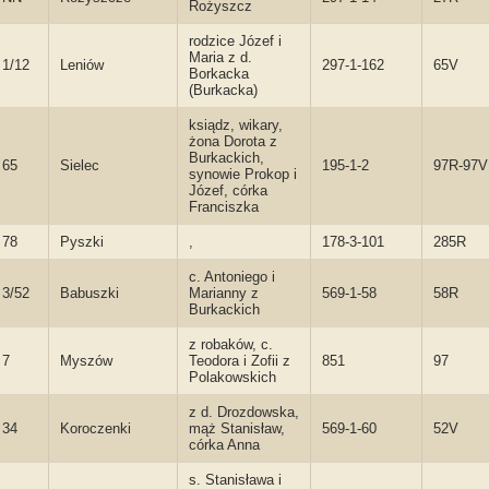
Rożyszcz
rodzice Józef i
Maria z d.
1/12
Leniów
297-1-162
65V
Borkacka
(Burkacka)
ksiądz, wikary,
żona Dorota z
Burkackich,
65
Sielec
195-1-2
97R-97V
synowie Prokop i
Józef, córka
Franciszka
78
Pyszki
,
178-3-101
285R
c. Antoniego i
3/52
Babuszki
Marianny z
569-1-58
58R
Burkackich
z robaków, c.
7
Myszów
Teodora i Zofii z
851
97
Polakowskich
z d. Drozdowska,
34
Koroczenki
mąż Stanisław,
569-1-60
52V
córka Anna
s. Stanisława i