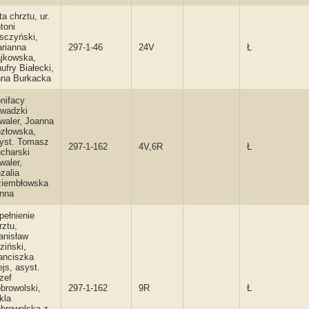
ta chrztu, ur.
toni
sczyński,
rianna
297-1-46
24V
Ł
jkowska,
ufry Białecki,
na Burkacka
nifacy
wadzki
waler, Joanna
złowska,
yst. Tomasz
297-1-162
4V,6R
Ł
charski
waler,
zalia
iembłowska
nna
pełnienie
rztu,
anisław
iziński,
anciszka
js, asyst.
zef
browolski,
297-1-162
9R
Ł
kla
browolska z