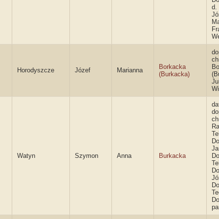
d.
Jó
Ma
Fr
We
do
ch
Borkacka
Bo
Horodyszcze
Józef
Marianna
(Burkacka)
(B
Ju
Wi
da
do
ch
Ra
Te
Do
Ja
Watyn
Szymon
Anna
Burkacka
Do
Te
Do
Jó
Do
Te
Do
pa