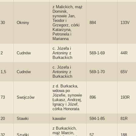
z Malickich, mąż
Dominik,
synowie Jan,
Teodor i
30
Okniny
884
133V
Grzegorz, córki
Katarzyna,
Petronela i
Marianna
c. Józefa i
2
Cudnów
Antoniny z
569-1-69
44R
Burkackich
c. Józefa i
1,5
Cudnów
Antoniny z
569-1-70
65V
Burkackich
z d. Burkacka,
wdowa po
Józefie, synowie
73
Swojczów
896
193R
Łukasz, Andrzej,
Ignacy i Józef,
córka Honorata
20
Stawki
kawaler
594-1-85
81R
z Burkackich,
mąż Marcin,
32
Szuńki
57
188