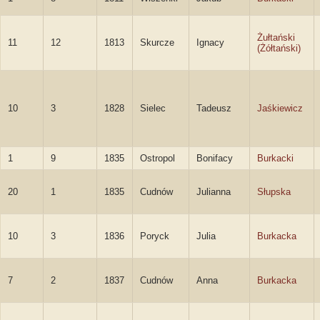
Żułtański
11
12
1813
Skurcze
Ignacy
(Żółtański)
10
3
1828
Sielec
Tadeusz
Jaśkiewicz
1
9
1835
Ostropol
Bonifacy
Burkacki
20
1
1835
Cudnów
Julianna
Słupska
10
3
1836
Poryck
Julia
Burkacka
7
2
1837
Cudnów
Anna
Burkacka