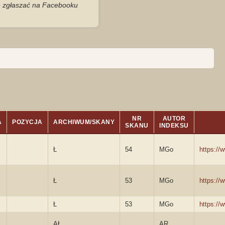
je zgłaszać na Facebooku
NR
AUTOR
A
POZYCJA
ARCHIWUM/SKANY
SKANU
INDEKSU
Ł
54
MGo
https://
Ł
53
MGo
https://
Ł
53
MGo
https://
AŁ
AR