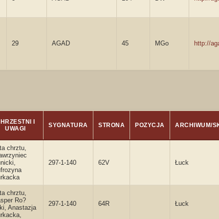
29
AGAD
45
MGo
http://a
HRZESTNI I
SYGNATURA
STRONA
POZYCJA
ARCHIWUM/S
UWAGI
ta chrztu,
wrzyniec
nicki,
297-1-140
62V
Łuck
frozyna
rkacka
ta chrztu,
sper Ro?
297-1-140
64R
Łuck
ki, Anastazja
rkacka,