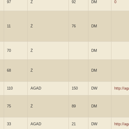
97
Ż
92
DM
0
11
Ż
76
DM
70
Ż
DM
68
Ż
DM
110
AGAD
150
DW
http://a
75
Ż
89
DM
33
AGAD
21
DW
http://a