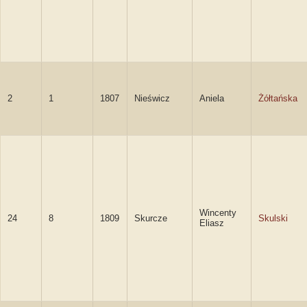
2
1
1807
Nieświcz
Aniela
Żółtańska
Wincenty
24
8
1809
Skurcze
Skulski
Eliasz