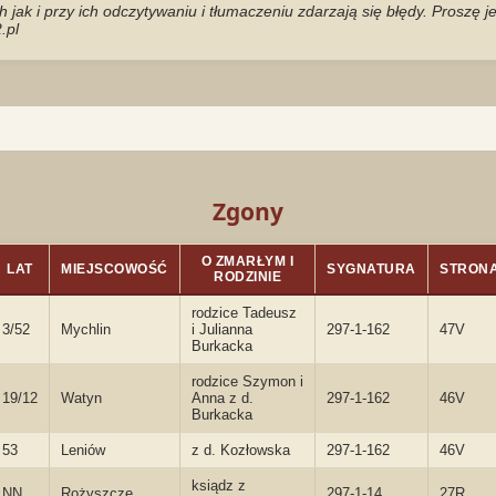
jak i przy ich odczytywaniu i tłumaczeniu zdarzają się błędy. Proszę 
.pl
Zgony
O ZMARŁYM I
LAT
MIEJSCOWOŚĆ
SYGNATURA
STRON
RODZINIE
rodzice Tadeusz
3/52
Mychlin
i Julianna
297-1-162
47V
Burkacka
rodzice Szymon i
19/12
Watyn
Anna z d.
297-1-162
46V
Burkacka
53
Leniów
z d. Kozłowska
297-1-162
46V
ksiądz z
NN
Rożyszcze
297-1-14
27R