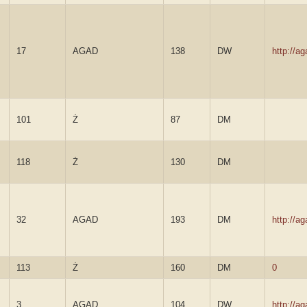
17
AGAD
138
DW
http://a
101
Ż
87
DM
118
Ż
130
DM
32
AGAD
193
DM
http://a
113
Ż
160
DM
0
3
AGAD
104
DW
http://a