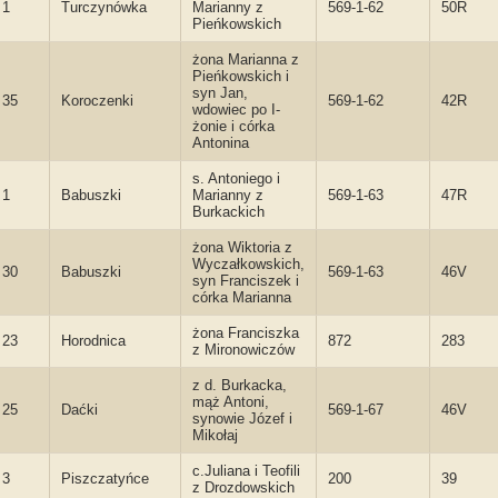
1
Turczynówka
Marianny z
569-1-62
50R
Pieńkowskich
żona Marianna z
Pieńkowskich i
syn Jan,
35
Koroczenki
569-1-62
42R
wdowiec po I-
żonie i córka
Antonina
s. Antoniego i
1
Babuszki
Marianny z
569-1-63
47R
Burkackich
żona Wiktoria z
Wyczałkowskich,
30
Babuszki
569-1-63
46V
syn Franciszek i
córka Marianna
żona Franciszka
23
Horodnica
872
283
z Mironowiczów
z d. Burkacka,
mąż Antoni,
25
Daćki
569-1-67
46V
synowie Józef i
Mikołaj
c.Juliana i Teofili
3
Piszczatyńce
200
39
z Drozdowskich