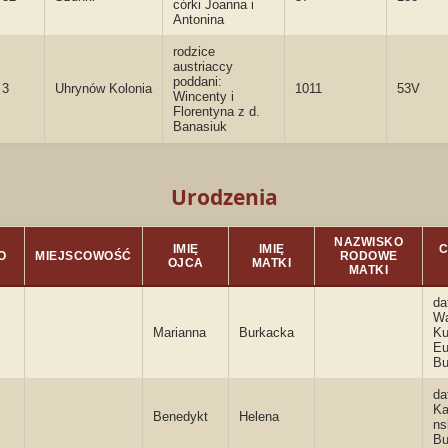
córki Joanna i
Antonina
rodzice
austriaccy
poddani:
3
Uhrynów Kolonia
1011
53V
Wincenty i
Florentyna z d.
Banasiuk
Urodzenia
NAZWISKO
IMIĘ
IMIĘ
C
O
MIEJSCOWOŚĆ
RODOWE
OJCA
MATKI
MATKI
da
Wa
Marianna
Burkacka
Ku
Eu
Bu
da
Ka
Benedykt
Helena
ns
Bu