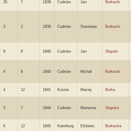
25
7
1839
Cudnów
Jan
Burkacki
3
2
1839
Cudnów
Stanisław
Burkacki
9
8
1840
Cudnów
Jan
Słupski
4
8
1840
Cudnów
Michał
Burkacki
4
12
1841
Korzec
Maciej
Burka
3
7
1844
Cudnów
Marianna
Słupska
6
12
1845
Katerburg
Elżbieta
Burkacka