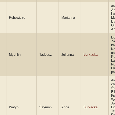
da
An
Łu
Rohowicze
Marianna
Ma
Ba
On
An
Bo
Za
ka
Ko
as
Mychlin
Tadeusz
Julianna
Burkacka
Ku
ka
Ro
Oz
pa
do
ch
St
Bl
Fr
We
Jó
Watyn
Szymon
Anna
Burkacka
Do
Te
Do