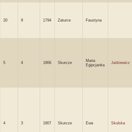
20
9
1794
Zaturce
Faustyna
Maria
5
4
1806
Skurcze
Jaśkiewicz
Egipcjanka
4
3
1807
Skurcze
Ewa
Skulska