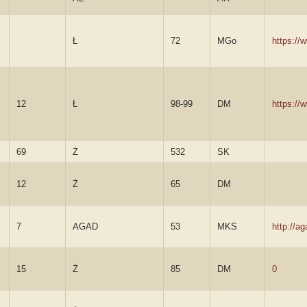
Ł
72
MGo
https:/
12
Ł
98-99
DM
https:/
69
Ż
532
SK
12
Ż
65
DM
7
AGAD
53
MKS
http://a
15
Ż
85
DM
0