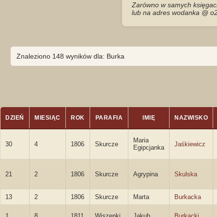
Zarówno w samych księgach 
lub na adres wodanka @ o2
Znaleziono 148 wyników dla: Burka
DZIEŃ
MIESIĄC
ROK
PARAFIA
IMIĘ
NAZWISKO
Maria
30
4
1806
Skurcze
Jaśkiewicz
Egipcjanka
21
2
1806
Skurcze
Agrypina
Skulska
13
2
1806
Skurcze
Marta
Burkacka
1
8
1811
Wiszenki
Jakub
Burkacki