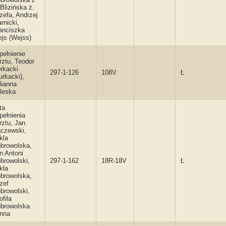
 Blizińska ż.
zefa, Andrzej
rnicki,
anciszka
js (Wejss)
pełnienie
rztu, Teodor
rkacki
297-1-126
108V
Ł
urkacki),
lianna
leska
ta
pełnienia
rztu, Jan
czewski,
kla
browolska,
n Antoni
browolski,
297-1-162
18R-18V
Ł
kla
browolska,
zef
browolski,
ofila
browolska
nna