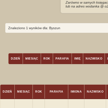
Zarówno w samych księgach 
lub na adres wodanka @ o2
Znaleziono 1 wyników dla: Byszun
DZIEŃ
MIESIĄC
ROK
PARAFIA
IMIĘ
NAZWISKO
DZIEŃ
MIESIĄC
ROK
PARAFIA
IMIONA
NAZWISKO