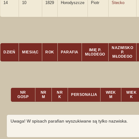
14
10
1829
Horodyszcze
Piotr
Stecko
NAZWISKO
IMIĘ P.
DZIEŃ
MIESIĄC
ROK
PARAFIA
P.
MŁODEGO
MŁODEGO
NR
NR
NR
WIEK
WIEK
PERSONALIA
GOSP
M
K
M
K
Uwaga! W spisach parafian wyszukiwane są tylko nazwiska.