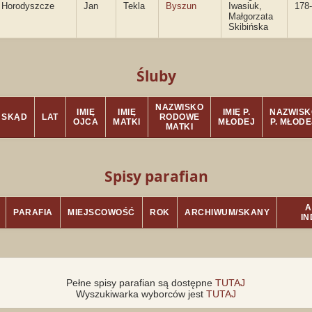
Horodyszcze
Jan
Tekla
Byszun
Iwasiuk,
178-
Małgorzata
Skibińska
Śluby
NAZWISKO
IMIĘ
IMIĘ
IMIĘ P.
NAZWISK
SKĄD
LAT
RODOWE
OJCA
MATKI
MŁODEJ
P. MŁODE
MATKI
Spisy parafian
A
PARAFIA
MIEJSCOWOŚĆ
ROK
ARCHIWUM/SKANY
I
Pełne spisy parafian są dostępne
TUTAJ
Wyszukiwarka wyborców jest
TUTAJ