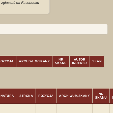
je zgłaszać na Facebooku
NR
AUTOR
POZYCJA
ARCHIWUM/SKANY
SKAN
SKANU
INDEKSU
NR
GNATURA
STRONA
POZYCJA
ARCHIWUM/SKANY
SKANU