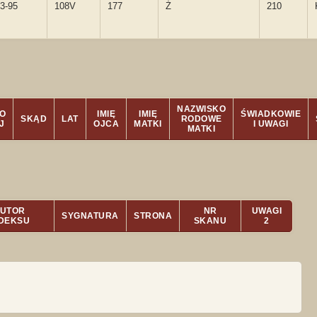
3-95
108V
177
Ż
210
NAZWISKO
O
IMIĘ
IMIĘ
ŚWIADKOWIE
SKĄD
LAT
RODOWE
J
OJCA
MATKI
I UWAGI
MATKI
UTOR
NR
UWAGI
SYGNATURA
STRONA
NDEKSU
SKANU
2