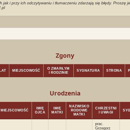
jak i przy ich odczytywaniu i tłumaczeniu zdarzają się błędy. Proszę 
.pl
Zgony
O ZMARŁYM
LAT
MIEJSCOWOŚĆ
SYGNATURA
STRONA
I RODZINIE
Urodzenia
NAZWISKO
IMIĘ
IMIĘ
CHRZESTNI
MIEJSCOWOŚĆ
RODOWE
SY
OJCA
MATKI
I UWAGI
MATKI
prac.
Grzegorz