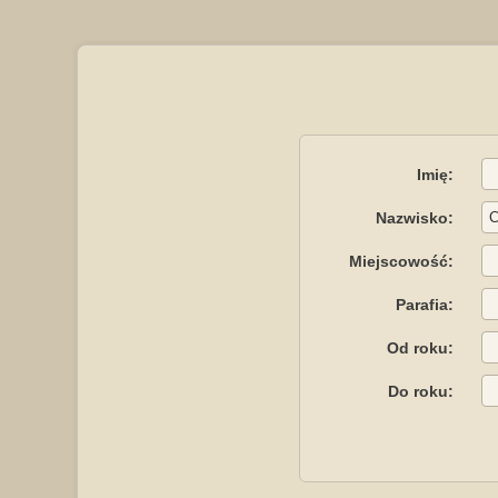
Imię:
Nazwisko:
Miejscowość:
Parafia:
Od roku:
Do roku: