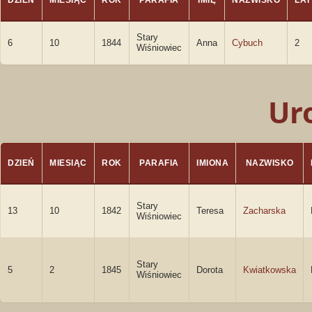
DZIEŃ
MIESIĄC
ROK
PARAFIA
IMIĘ
NAZWISKO
LAT
Stary
6
10
1844
Anna
Cybuch
2
Wiśniowiec
Ur
DZIEŃ
MIESIĄC
ROK
PARAFIA
IMIONA
NAZWISKO
Stary
13
10
1842
Teresa
Zacharska
Wiśniowiec
Stary
5
2
1845
Dorota
Kwiatkowska
Wiśniowiec