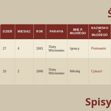
NAZWISKO
IMIĘ P.
DZIEŃ
MIESIĄC
ROK
PARAFIA
P.
MŁODEGO
MŁODEGO
Stary
27
4
1841
Ignacy
Piotrowski
Wiśniowiec
Stary
10
2
1846
Mikołaj
Cybuch
Wiśniowiec
Spis