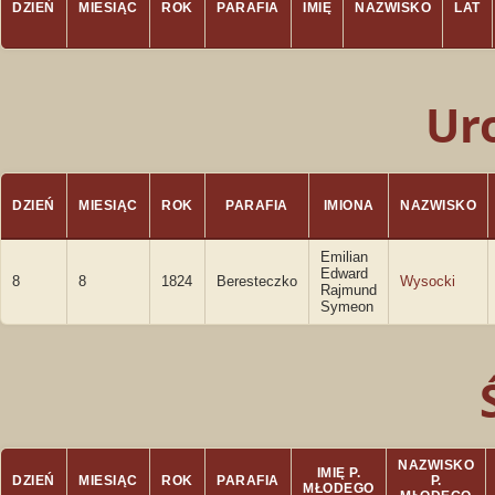
DZIEŃ
MIESIĄC
ROK
PARAFIA
IMIĘ
NAZWISKO
LAT
Ur
DZIEŃ
MIESIĄC
ROK
PARAFIA
IMIONA
NAZWISKO
Emilian
Edward
8
8
1824
Beresteczko
Wysocki
Rajmund
Symeon
NAZWISKO
IMIĘ P.
DZIEŃ
MIESIĄC
ROK
PARAFIA
P.
MŁODEGO