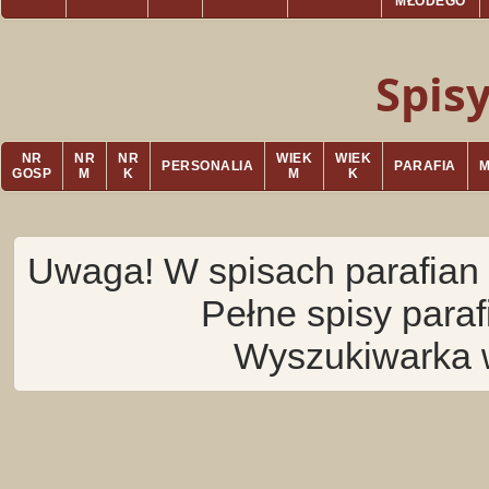
MŁODEGO
Spis
NR
NR
NR
WIEK
WIEK
PERSONALIA
PARAFIA
GOSP
M
K
M
K
Uwaga! W spisach parafian 
Pełne spisy para
Wyszukiwarka 