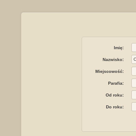
Imię:
Nazwisko:
Miejscowość:
Parafia:
Od roku:
Do roku: