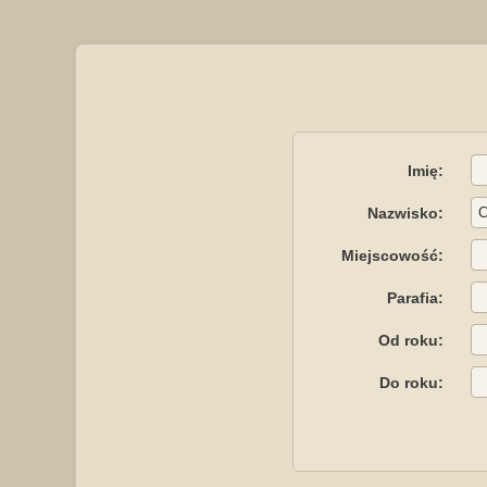
Imię:
Nazwisko:
Miejscowość:
Parafia:
Od roku:
Do roku: