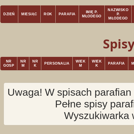
NAZWISKO
IMIĘ P.
DZIEŃ
MIESIĄC
ROK
PARAFIA
P.
MŁODEGO
MŁODEGO
Spis
NR
NR
NR
WIEK
WIEK
PERSONALIA
PARAFIA
GOSP
M
K
M
K
Uwaga! W spisach parafian 
Pełne spisy para
Wyszukiwarka 