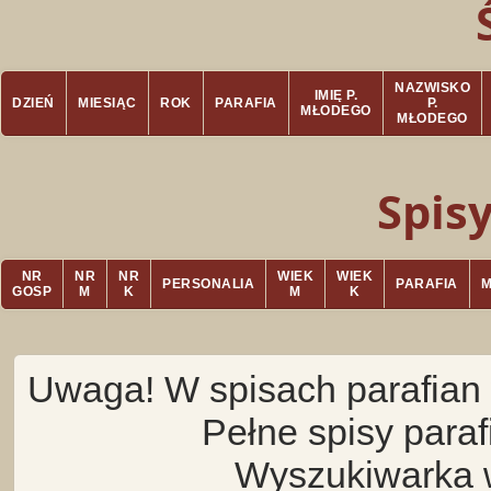
NAZWISKO
IMIĘ P.
DZIEŃ
MIESIĄC
ROK
PARAFIA
P.
MŁODEGO
MŁODEGO
Spis
NR
NR
NR
WIEK
WIEK
PERSONALIA
PARAFIA
GOSP
M
K
M
K
Uwaga! W spisach parafian 
Pełne spisy para
Wyszukiwarka 