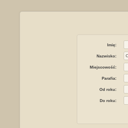
Imię:
Nazwisko:
Miejscowość:
Parafia:
Od roku:
Do roku: