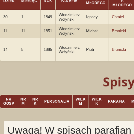
DZIEŃ
MIESIĄC
ROK
PARAFIA
P.
MŁODEGO
MŁODEGO
Włodzimierz
30
1
1849
Ignacy
Chmiel
Wołyński
Włodzimierz
11
11
1851
Michał
Bronicki
Wołyński
Włodzimierz
14
5
1885
Piotr
Bronicki
Wołyński
Spis
NR
NR
NR
WIEK
WIEK
PERSONALIA
PARAFIA
GOSP
M
K
M
K
Uwaga! W spisach parafian 