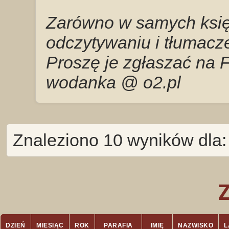
Zarówno w samych księg
odczytywaniu i tłumacze
Proszę je zgłaszać na 
wodanka @ o2.pl
Znaleziono 10 wyników dla:
DZIEŃ
MIESIĄC
ROK
PARAFIA
IMIĘ
NAZWISKO
L