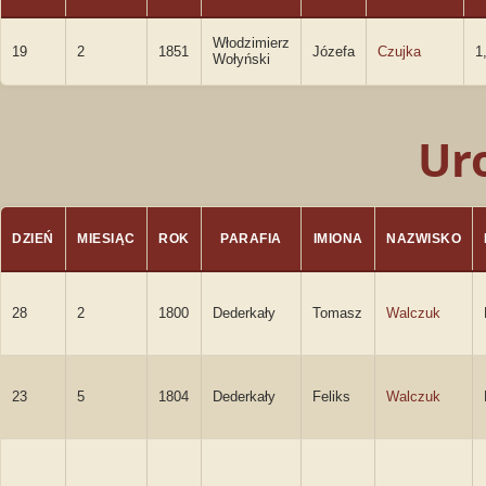
Włodzimierz
19
2
1851
Józefa
Czujka
1
Wołyński
Ur
DZIEŃ
MIESIĄC
ROK
PARAFIA
IMIONA
NAZWISKO
28
2
1800
Dederkały
Tomasz
Walczuk
23
5
1804
Dederkały
Feliks
Walczuk