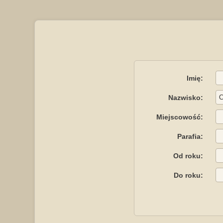
Imię:
Nazwisko:
Miejscowość:
Parafia:
Od roku:
Do roku: