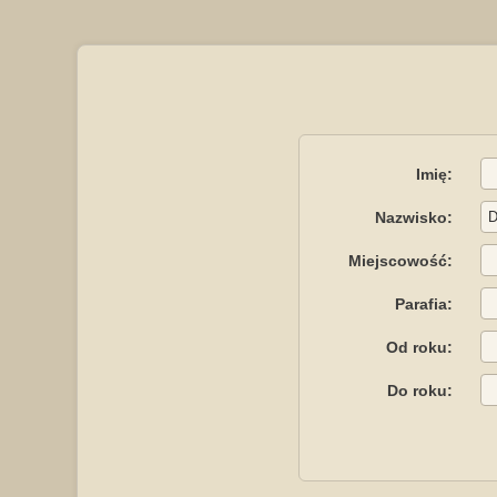
Imię:
Nazwisko:
Miejscowość:
Parafia:
Od roku:
Do roku: