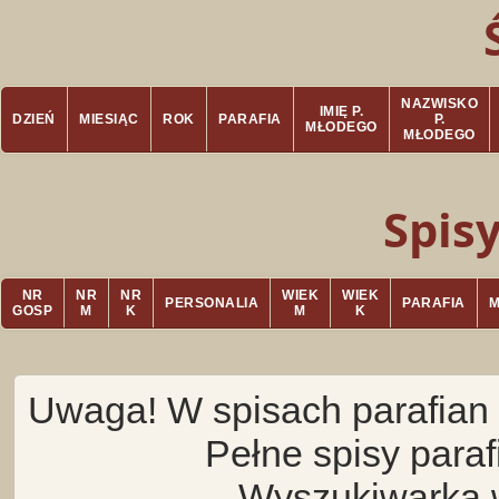
NAZWISKO
IMIĘ P.
DZIEŃ
MIESIĄC
ROK
PARAFIA
P.
MŁODEGO
MŁODEGO
Spis
NR
NR
NR
WIEK
WIEK
PERSONALIA
PARAFIA
GOSP
M
K
M
K
Uwaga! W spisach parafian 
Pełne spisy para
Wyszukiwarka 