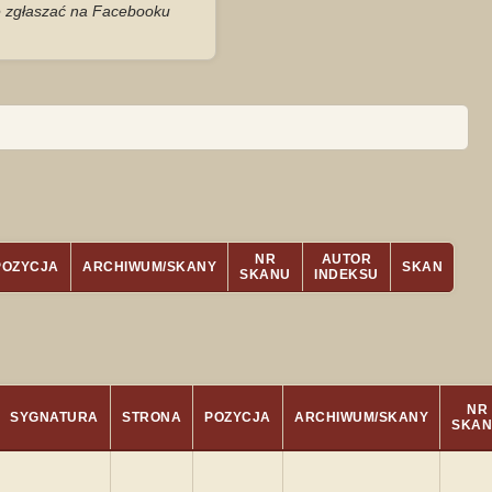
je zgłaszać na Facebooku
NR
AUTOR
POZYCJA
ARCHIWUM/SKANY
SKAN
SKANU
INDEKSU
NR
SYGNATURA
STRONA
POZYCJA
ARCHIWUM/SKANY
SKA