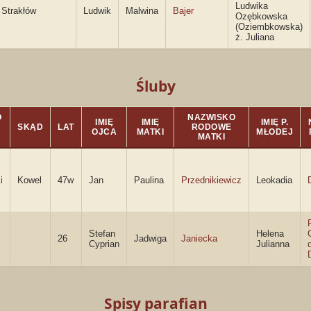
Ludwika
Strakłów
Ludwik
Malwina
Bajer
Ozębkowska
(Oziembkowska)
ż. Juliana
Śluby
O
NAZWISKO
IMIĘ
IMIĘ
IMIĘ P.
SKĄD
LAT
RODOWE
OJCA
MATKI
MŁODEJ
MATKI
i
Kowel
47w
Jan
Paulina
Przednikiewicz
Leokadia
Stefan
Helena
26
Jadwiga
Janiecka
Cyprian
Julianna
Spisy parafian