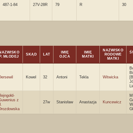
487-1-84
27V-28R
79
R
30
NAZWISKO
NAZWISKO
IMIĘ
IMIĘ
Ś
SKĄD
LAT
RODOWE
P. MŁODEJ
OJCA
MATKI
MATKI
B
B
Dersewil
Kowel
32
Antoni
Tekla
Witwicka
[B
J
L
Rejngołd-
Mi
Guwenius z
G
27w
Stanisław
Anastazja
Kuncewicz
d.
W
Drozdowska
G