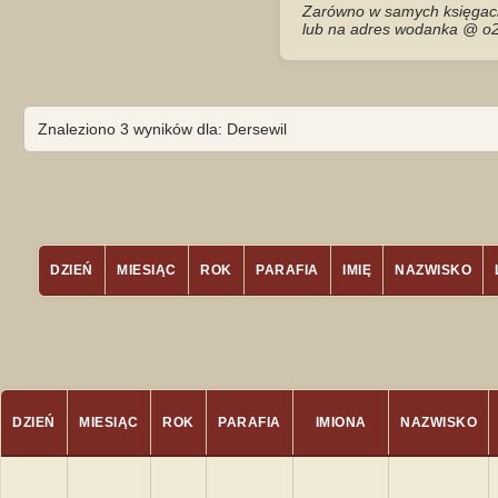
Zarówno w samych księgach 
lub na adres wodanka @ o2
Znaleziono 3 wyników dla: Dersewil
DZIEŃ
MIESIĄC
ROK
PARAFIA
IMIĘ
NAZWISKO
DZIEŃ
MIESIĄC
ROK
PARAFIA
IMIONA
NAZWISKO