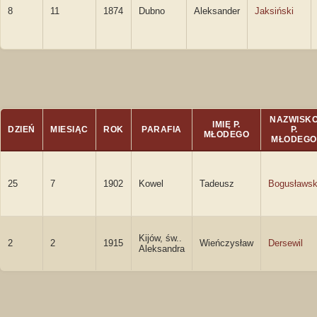
8
11
1874
Dubno
Aleksander
Jaksiński
NAZWISK
IMIĘ P.
DZIEŃ
MIESIĄC
ROK
PARAFIA
P.
MŁODEGO
MŁODEGO
25
7
1902
Kowel
Tadeusz
Bogusławsk
Kijów, św..
2
2
1915
Wieńczysław
Dersewil
Aleksandra