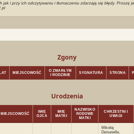
jak i przy ich odczytywaniu i tłumaczeniu zdarzają się błędy. Proszę 
.pl
Zgony
O ZMARŁYM
LAT
MIEJSCOWOŚĆ
SYGNATURA
STRONA
I RODZINIE
Urodzenia
NAZWISKO
IMIĘ
IMIĘ
CHRZESTNI I
MIEJSCOWOŚĆ
RODOWE
OJCA
MATKI
UWAGI
MATKI
Mikołaj
Dersewille,