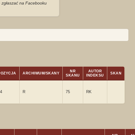
je zgłaszać na Facebooku
NR
AUTOR
POZYCJA
ARCHIWUM/SKANY
SKAN
SKANU
INDEKSU
4
R
75
RK