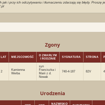
jak i przy ich odczytywaniu i tłumaczeniu zdarzają się błędy. Proszę 
.pl
Zgony
O ZMARŁYM
LAT
MIEJSCOWOŚĆ
SYGNATURA
STRONA
I RODZINIE
syn
Kamienna
Franciszka i
2
740-4-187
82V
4
Werba
Marii z d.
Nowak
Urodzenia
NAZWISKO