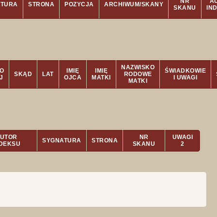
NR
A
ATURA
STRONA
POZYCJA
ARCHIWUM/SKANY
SKANU
IN
NAZWISKO
O
IMIĘ
IMIĘ
ŚWIADKOWIE
SKĄD
LAT
RODOWE
J
OJCA
MATKI
I UWAGI
MATKI
UTOR
NR
UWAGI
SYGNATURA
STRONA
NDEKSU
SKANU
2