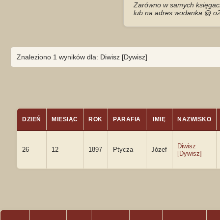
Zarówno w samych księgach 
lub na adres wodanka @ o2
Znaleziono 1 wyników dla: Diwisz [Dywisz]
DZIEŃ
MIESIĄC
ROK
PARAFIA
IMIĘ
NAZWISKO
Diwisz
26
12
1897
Ptycza
Józef
[Dywisz]