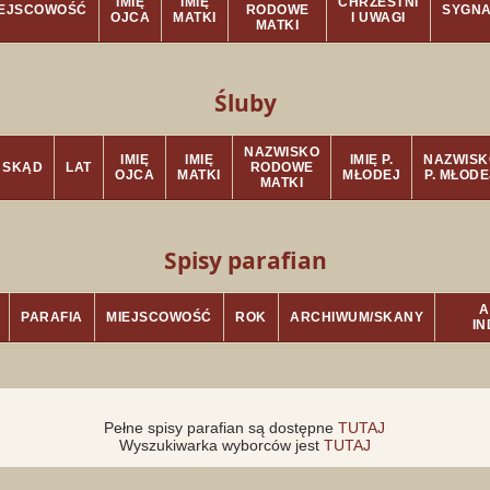
IMIĘ
IMIĘ
CHRZESTNI
IEJSCOWOŚĆ
RODOWE
SYGN
OJCA
MATKI
I UWAGI
MATKI
Śluby
NAZWISKO
IMIĘ
IMIĘ
IMIĘ P.
NAZWISK
SKĄD
LAT
RODOWE
OJCA
MATKI
MŁODEJ
P. MŁODE
MATKI
Spisy parafian
A
PARAFIA
MIEJSCOWOŚĆ
ROK
ARCHIWUM/SKANY
I
Pełne spisy parafian są dostępne
TUTAJ
Wyszukiwarka wyborców jest
TUTAJ