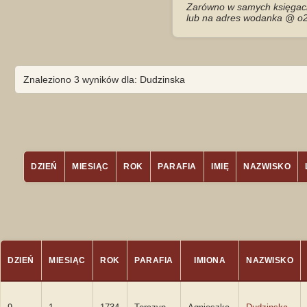
Zarówno w samych księgach 
lub na adres wodanka @ o2
Znaleziono 3 wyników dla: Dudzinska
DZIEŃ
MIESIĄC
ROK
PARAFIA
IMIĘ
NAZWISKO
DZIEŃ
MIESIĄC
ROK
PARAFIA
IMIONA
NAZWISKO