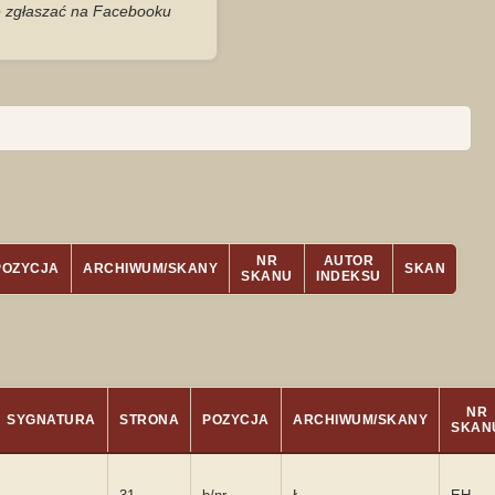
je zgłaszać na Facebooku
NR
AUTOR
POZYCJA
ARCHIWUM/SKANY
SKAN
SKANU
INDEKSU
NR
SYGNATURA
STRONA
POZYCJA
ARCHIWUM/SKANY
SKAN