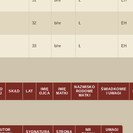
31
b/nr
Ł
EH
32
b/nr
Ł
EH
33
b/nr
Ł
EH
NAZWISKO
O
IMIĘ
IMIĘ
ŚWIADKOWIE
SKĄD
LAT
RODOWE
J
OJCA
MATKI
I UWAGI
MATKI
UTOR
NR
UWAGI
SYGNATURA
STRONA