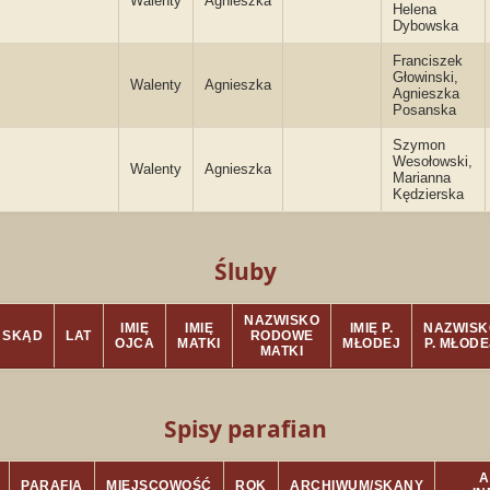
Walenty
Agnieszka
Helena
Dybowska
Franciszek
Głowinski,
Walenty
Agnieszka
Agnieszka
Posanska
Szymon
Wesołowski,
Walenty
Agnieszka
Marianna
Kędzierska
Śluby
NAZWISKO
IMIĘ
IMIĘ
IMIĘ P.
NAZWISK
SKĄD
LAT
RODOWE
OJCA
MATKI
MŁODEJ
P. MŁODE
MATKI
Spisy parafian
A
PARAFIA
MIEJSCOWOŚĆ
ROK
ARCHIWUM/SKANY