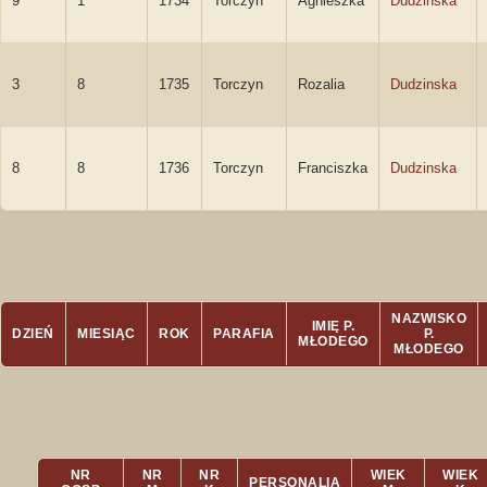
9
1
1734
Torczyn
Agnieszka
Dudzinska
3
8
1735
Torczyn
Rozalia
Dudzinska
8
8
1736
Torczyn
Franciszka
Dudzinska
NAZWISKO
IMIĘ P.
DZIEŃ
MIESIĄC
ROK
PARAFIA
P.
MŁODEGO
MŁODEGO
NR
NR
NR
WIEK
WIEK
PERSONALIA