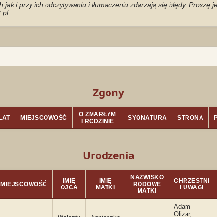
jak i przy ich odczytywaniu i tłumaczeniu zdarzają się błędy. Proszę 
.pl
Zgony
O ZMARŁYM
LAT
MIEJSCOWOŚĆ
SYGNATURA
STRONA
I RODZINIE
Urodzenia
NAZWISKO
IMIĘ
IMIĘ
CHRZESTNI
MIEJSCOWOŚĆ
RODOWE
OJCA
MATKI
I UWAGI
MATKI
Adam
Olizar,