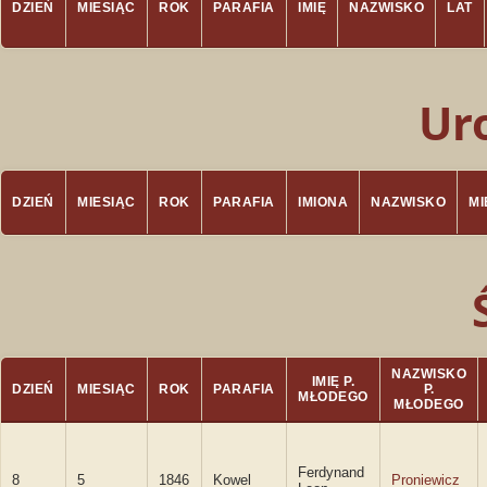
DZIEŃ
MIESIĄC
ROK
PARAFIA
IMIĘ
NAZWISKO
LAT
Ur
DZIEŃ
MIESIĄC
ROK
PARAFIA
IMIONA
NAZWISKO
M
NAZWISKO
IMIĘ P.
DZIEŃ
MIESIĄC
ROK
PARAFIA
P.
MŁODEGO
MŁODEGO
Ferdynand
8
5
1846
Kowel
Proniewicz