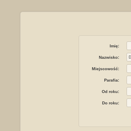
Imię:
Nazwisko:
Miejscowość:
Parafia:
Od roku:
Do roku: