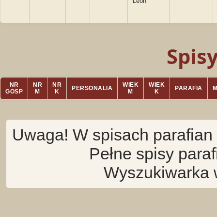
Leon
Spis
NR
NR
NR
WIEK
WIEK
PERSONALIA
PARAFIA
GOSP
M
K
M
K
Uwaga! W spisach parafian 
Pełne spisy para
Wyszukiwarka 