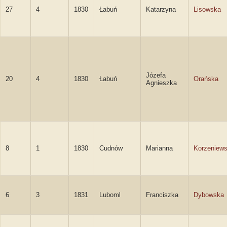
27
4
1830
Łabuń
Katarzyna
Lisowska
Józefa
20
4
1830
Łabuń
Orańska
Agnieszka
8
1
1830
Cudnów
Marianna
Korzeniew
6
3
1831
Luboml
Franciszka
Dybowska