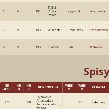
Tbilisi
4
6
1915
Piotra i
Zygmunt
Berezowski
Pawła
22
9
1935
Wiszenki
Franciszek
Zdziechowski
20
9
1936
Kiwerce
Jan
Dąbrowski
Spis
NR
NR
NR
WIEK
WIEK
PERSONALIA
PARAFIA
GOSP
M
K
M
K
Dybowska
Anastazja z
3174
101
37
Żytomierz
Tomaszewskich,
wdowa