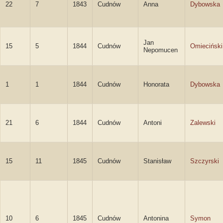
22
7
1843
Cudnów
Anna
Dybowska
Jan
15
5
1844
Cudnów
Omieciński
Nepomucen
1
1
1844
Cudnów
Honorata
Dybowska
21
6
1844
Cudnów
Antoni
Zalewski
15
11
1845
Cudnów
Stanisław
Szczyrski
10
6
1845
Cudnów
Antonina
Symon