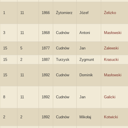
1
11
1866
Żytomierz
Józef
Żelizko
3
11
1868
Cudnów
Antoni
Masłowski
15
5
1877
Cudnów
Jan
Zalewski
15
2
1887
Turzysk
Zygmunt
Krasucki
15
11
1892
Cudnów
Dominik
Masłowski
8
11
1892
Cudnów
Jan
Galicki
2
2
1892
Cudnów
Mikołaj
Kotwicki