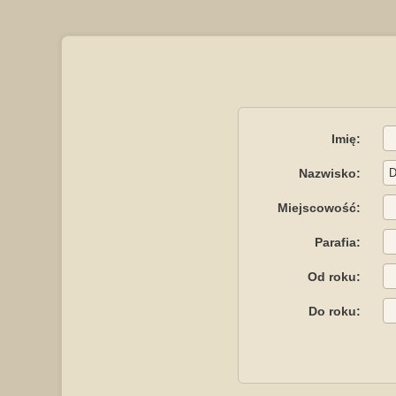
Imię:
Nazwisko:
Miejscowość:
Parafia:
Od roku:
Do roku: