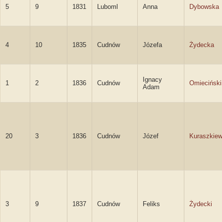
5
9
1831
Luboml
Anna
Dybowska
4
10
1835
Cudnów
Józefa
Żydecka
Ignacy
1
2
1836
Cudnów
Omieciński
Adam
20
3
1836
Cudnów
Józef
Kuraszkiew
3
9
1837
Cudnów
Feliks
Żydecki