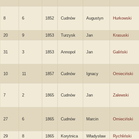
8
6
1852
Cudnów
Augustyn
Hurkowski
20
9
1853
Turzysk
Jan
Krasuski
31
3
1853
Annopol
Jan
Galiński
10
11
1857
Cudnów
Ignacy
Omieciński
7
2
1865
Cudnów
Jan
Zalewski
27
6
1865
Cudnów
Marcin
Omieciński
29
8
1865
Korytnica
Władysław
Rychliński