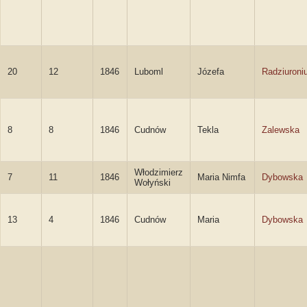
20
12
1846
Luboml
Józefa
Radziuroni
8
8
1846
Cudnów
Tekla
Zalewska
Włodzimierz
7
11
1846
Maria Nimfa
Dybowska
Wołyński
13
4
1846
Cudnów
Maria
Dybowska