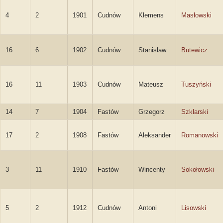
4
2
1901
Cudnów
Klemens
Masłowski
16
6
1902
Cudnów
Stanisław
Butewicz
16
11
1903
Cudnów
Mateusz
Tuszyński
14
7
1904
Fastów
Grzegorz
Szklarski
17
2
1908
Fastów
Aleksander
Romanowski
3
11
1910
Fastów
Wincenty
Sokołowski
5
2
1912
Cudnów
Antoni
Lisowski