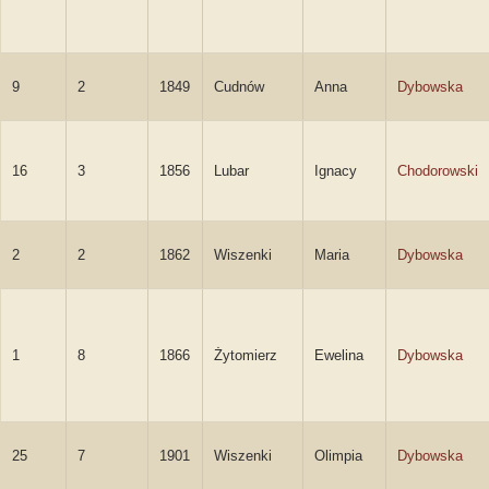
9
2
1849
Cudnów
Anna
Dybowska
16
3
1856
Lubar
Ignacy
Chodorowski
2
2
1862
Wiszenki
Maria
Dybowska
1
8
1866
Żytomierz
Ewelina
Dybowska
25
7
1901
Wiszenki
Olimpia
Dybowska