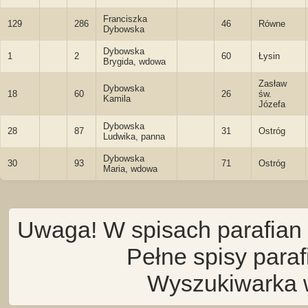
Franciszka
129
286
46
Równe
Dybowska
Dybowska
1
2
60
Łysin
Brygida, wdowa
Zasław
Dybowska
18
60
26
św.
Kamila
Józefa
Dybowska
28
87
31
Ostróg
Ludwika, panna
Dybowska
30
93
71
Ostróg
Maria, wdowa
Uwaga! W spisach parafian 
Pełne spisy para
Wyszukiwarka 