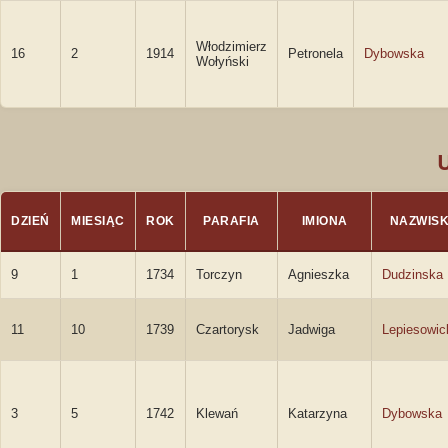
Włodzimierz
16
2
1914
Petronela
Dybowska
Wołyński
DZIEŃ
MIESIĄC
ROK
PARAFIA
IMIONA
NAZWIS
9
1
1734
Torczyn
Agnieszka
Dudzinska
11
10
1739
Czartorysk
Jadwiga
Lepiesowic
3
5
1742
Klewań
Katarzyna
Dybowska