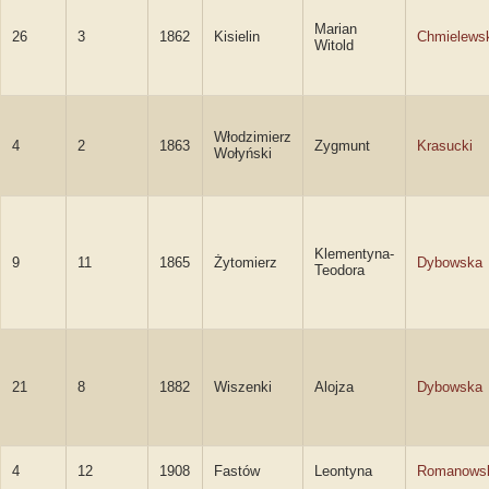
Marian
26
3
1862
Kisielin
Chmielews
Witold
Włodzimierz
4
2
1863
Zygmunt
Krasucki
Wołyński
Klementyna-
9
11
1865
Żytomierz
Dybowska
Teodora
21
8
1882
Wiszenki
Alojza
Dybowska
4
12
1908
Fastów
Leontyna
Romanows