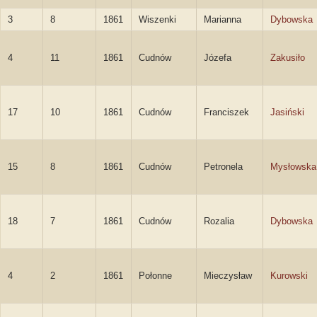
3
8
1861
Wiszenki
Marianna
Dybowska
4
11
1861
Cudnów
Józefa
Zakusiło
17
10
1861
Cudnów
Franciszek
Jasiński
15
8
1861
Cudnów
Petronela
Mysłowska
18
7
1861
Cudnów
Rozalia
Dybowska
4
2
1861
Połonne
Mieczysław
Kurowski