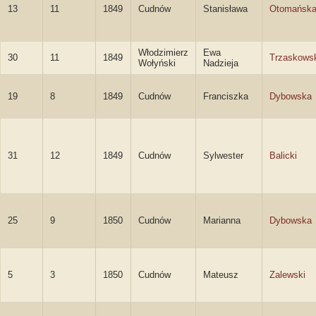
13
11
1849
Cudnów
Stanisława
Otomańsk
Włodzimierz
Ewa
30
11
1849
Trzaskows
Wołyński
Nadzieja
19
8
1849
Cudnów
Franciszka
Dybowska
31
12
1849
Cudnów
Sylwester
Balicki
25
9
1850
Cudnów
Marianna
Dybowska
5
3
1850
Cudnów
Mateusz
Zalewski