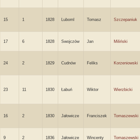
15
1
1828
Luboml
Tomasz
Szczepaniuk
17
6
1828
Swojczów
Jan
Miliński
24
2
1829
Cudnów
Feliks
Korzeniowski
23
11
1830
Łabuń
Wiktor
Wierzbicki
16
2
1830
Jałowicze
Franciszek
Tomaszewski
9
2
1836
Jałowicze
Wincenty
Tomaszewski