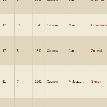
12
11
1841
Cudnów
Marcin
Omieciński
17
5
1842
Cudnów
Jan
Zalewski
11
7
1842
Cudnów
Małgorzata
Symon