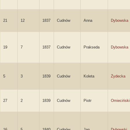
21
12
1837
Cudnów
Anna
Dybowska
19
7
1837
Cudnów
Prakseda
Dybowska
5
3
1839
Cudnów
Koleta
Żydecka
27
2
1839
Cudnów
Piotr
Omieciński
16
5
1840
Cudnów
Jan
Dybowski