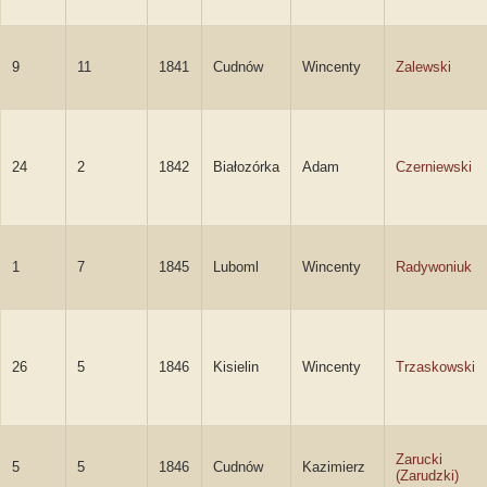
9
11
1841
Cudnów
Wincenty
Zalewski
24
2
1842
Białozórka
Adam
Czerniewski
1
7
1845
Luboml
Wincenty
Radywoniuk
26
5
1846
Kisielin
Wincenty
Trzaskowski
Zarucki
5
5
1846
Cudnów
Kazimierz
(Zarudzki)