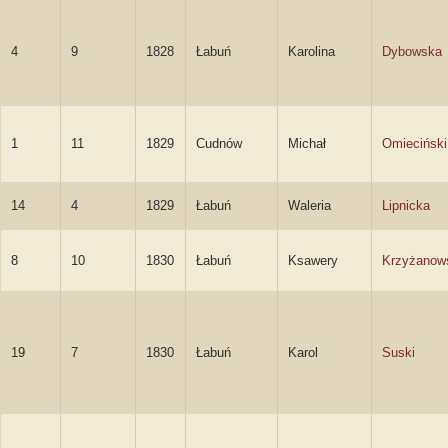
4
9
1828
Łabuń
Karolina
Dybowska
1
11
1829
Cudnów
Michał
Omieciński
14
4
1829
Łabuń
Waleria
Lipnicka
8
10
1830
Łabuń
Ksawery
Krzyżanow
19
7
1830
Łabuń
Karol
Suski