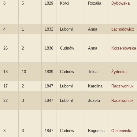
8
5
1829
Kołki
Rozalia
Dybowska
4
1
1832
Luboml
Anna
Łachodowicz
26
2
1836
Cudnów
Anna
Korzeniowska
18
10
1839
Cudnów
Tekla
Żydecka
17
2
1847
Luboml
Karolina
Radziwoniuk
22
3
1847
Luboml
Józefa
Radziwoniuk
3
3
1847
Cudnów
Bogumiła
Omiecińska