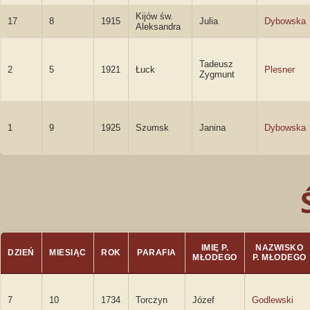
Kijów św.
17
8
1915
Julia
Dybowska
Aleksandra
Tadeusz
2
5
1921
Łuck
Plesner
Zygmunt
1
9
1925
Szumsk
Janina
Dybowska
IMIĘ P.
NAZWISKO
DZIEŃ
MIESIĄC
ROK
PARAFIA
MŁODEGO
P. MŁODEGO
7
10
1734
Torczyn
Józef
Godlewski