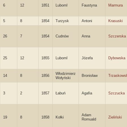
6
12
1851
Luboml
Faustyna
Marmura
5
8
1854
Turzysk
Antoni
Krasuski
26
7
1854
Cudnów
Anna
Szczerska
25
12
1855
Luboml
Józefa
Dybowska
Włodzimierz
14
8
1856
Bronisław
Trzaskows
Wołyński
3
2
1857
Łabuń
Agafia
Szczucka
Adam
19
8
1858
Kołki
Zieliński
Romuald