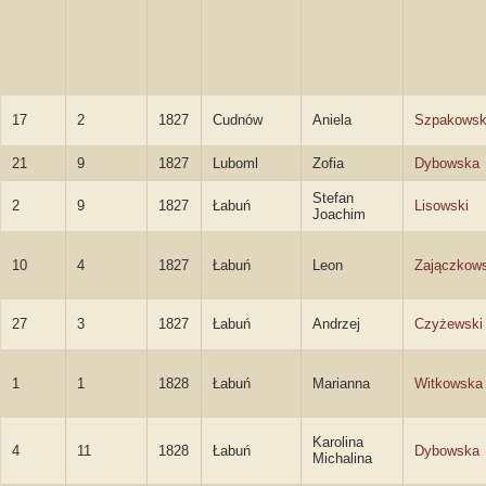
17
2
1827
Cudnów
Aniela
Szpakows
21
9
1827
Luboml
Zofia
Dybowska
Stefan
2
9
1827
Łabuń
Lisowski
Joachim
10
4
1827
Łabuń
Leon
Zajączkows
27
3
1827
Łabuń
Andrzej
Czyżewski
1
1
1828
Łabuń
Marianna
Witkowska
Karolina
4
11
1828
Łabuń
Dybowska
Michalina