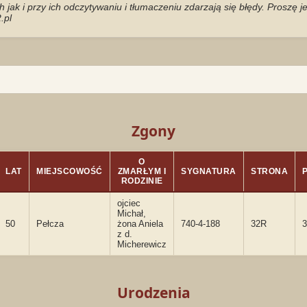
jak i przy ich odczytywaniu i tłumaczeniu zdarzają się błędy. Proszę 
.pl
Zgony
O
LAT
MIEJSCOWOŚĆ
ZMARŁYM I
SYGNATURA
STRONA
RODZINIE
ojciec
Michał,
50
Pełcza
żona Aniela
740-4-188
32R
3
z d.
Micherewicz
Urodzenia