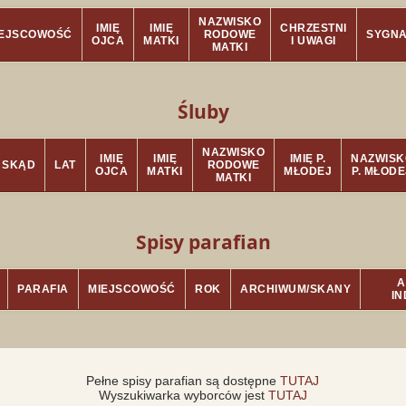
NAZWISKO
IMIĘ
IMIĘ
CHRZESTNI
IEJSCOWOŚĆ
RODOWE
SYGN
OJCA
MATKI
I UWAGI
MATKI
Śluby
NAZWISKO
IMIĘ
IMIĘ
IMIĘ P.
NAZWISK
SKĄD
LAT
RODOWE
OJCA
MATKI
MŁODEJ
P. MŁODE
MATKI
Spisy parafian
A
PARAFIA
MIEJSCOWOŚĆ
ROK
ARCHIWUM/SKANY
I
Pełne spisy parafian są dostępne
TUTAJ
Wyszukiwarka wyborców jest
TUTAJ