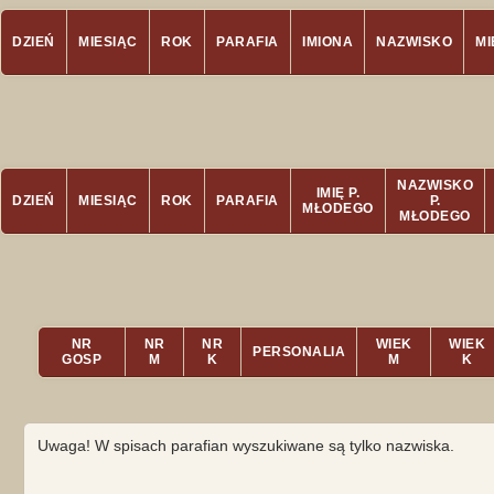
DZIEŃ
MIESIĄC
ROK
PARAFIA
IMIONA
NAZWISKO
M
NAZWISKO
IMIĘ P.
DZIEŃ
MIESIĄC
ROK
PARAFIA
P.
MŁODEGO
MŁODEGO
NR
NR
NR
WIEK
WIEK
PERSONALIA
GOSP
M
K
M
K
Uwaga! W spisach parafian wyszukiwane są tylko nazwiska.