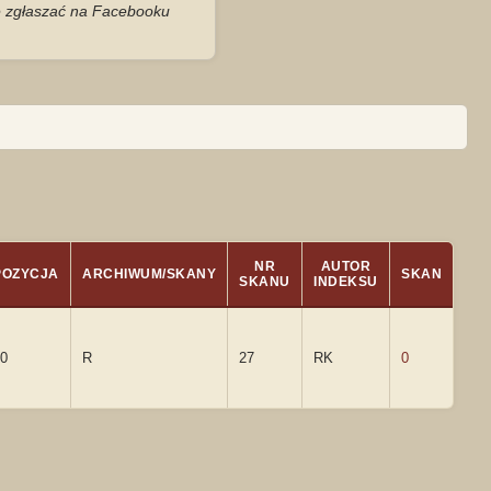
je zgłaszać na Facebooku
NR
AUTOR
POZYCJA
ARCHIWUM/SKANY
SKAN
SKANU
INDEKSU
0
R
27
RK
0