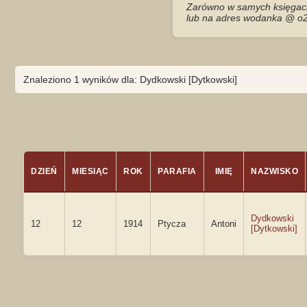
Zarówno w samych księgach 
lub na adres wodanka @ o2
Znaleziono 1 wyników dla: Dydkowski [Dytkowski]
DZIEŃ
MIESIĄC
ROK
PARAFIA
IMIĘ
NAZWISKO
Dydkowski
12
12
1914
Ptycza
Antoni
[Dytkowski]