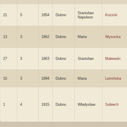
Stanisław
21
5
1854
Dubno
Kozicki
Napoleon
13
3
1862
Dubno
Maria
Wysocka
27
3
1863
Dubno
Stanisław
Malewski
15
3
1894
Dubno
Maria
Lemińska
1
4
1915
Dubno
Władysław
Sobiech