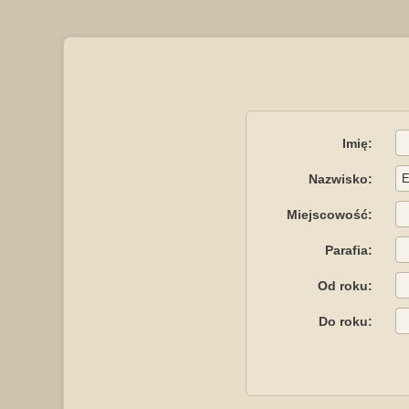
Imię:
Nazwisko:
Miejscowość:
Parafia:
Od roku:
Do roku: