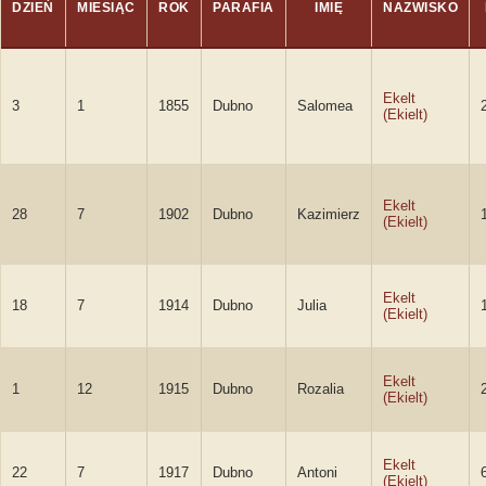
DZIEŃ
MIESIĄC
ROK
PARAFIA
IMIĘ
NAZWISKO
Ekelt
3
1
1855
Dubno
Salomea
(Ekielt)
Ekelt
28
7
1902
Dubno
Kazimierz
(Ekielt)
Ekelt
18
7
1914
Dubno
Julia
(Ekielt)
Ekelt
1
12
1915
Dubno
Rozalia
(Ekielt)
Ekelt
22
7
1917
Dubno
Antoni
(Ekielt)