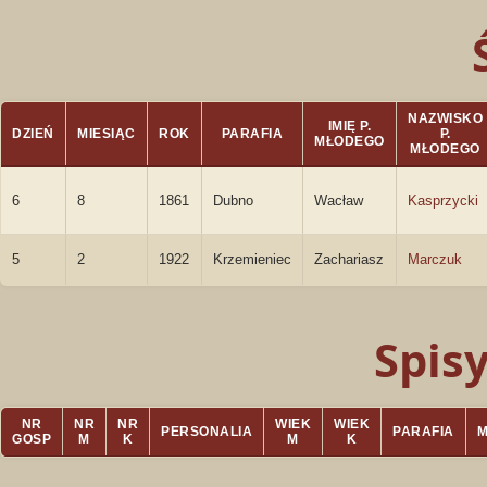
NAZWISKO
IMIĘ P.
DZIEŃ
MIESIĄC
ROK
PARAFIA
P.
MŁODEGO
MŁODEGO
6
8
1861
Dubno
Wacław
Kasprzycki
5
2
1922
Krzemieniec
Zachariasz
Marczuk
Spis
NR
NR
NR
WIEK
WIEK
PERSONALIA
PARAFIA
GOSP
M
K
M
K