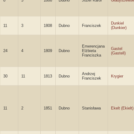
8
3
1808
Dubno
Józef Karol
Gładyszewsk
Dunkiel
11
3
1808
Dubno
Franciszek
(Dunkier)
Emerencjana
Gastel
24
4
1809
Dubno
Elżbieta
(Gastell)
Franciszka
Andrzej
30
11
1813
Dubno
Krygier
Franciszek
11
2
1851
Dubno
Stanisława
Ekelt (Ekielt)