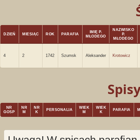
NAZWISKO
IMIĘ P.
DZIEŃ
MIESIĄC
ROK
PARAFIA
P.
MŁODEGO
MŁODEGO
4
2
1742
Szumsk
Aleksander
Krotowicz
Spis
NR
NR
NR
WIEK
WIEK
PERSONALIA
PARAFIA
GOSP
M
K
M
K
Uwaga! W spisach parafian 