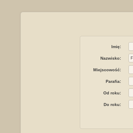
Imię:
Nazwisko:
Miejscowość:
Parafia:
Od roku:
Do roku: