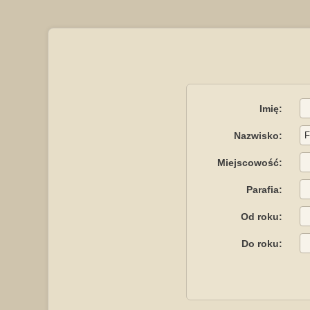
Imię:
Nazwisko:
Miejscowość:
Parafia:
Od roku:
Do roku: