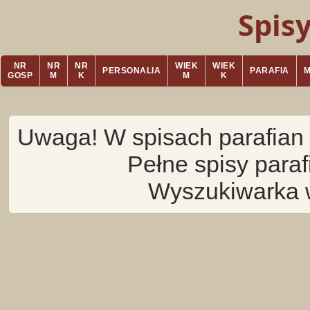
Spis
NR
NR
NR
WIEK
WIEK
PERSONALIA
PARAFIA
GOSP
M
K
M
K
Uwaga! W spisach parafian 
Pełne spisy para
Wyszukiwarka 