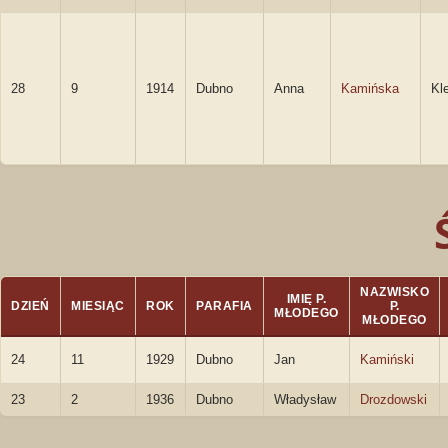
28
9
1914
Dubno
Anna
Kamińska
Kl
NAZWISKO
IMIĘ P.
DZIEŃ
MIESIĄC
ROK
PARAFIA
P.
MŁODEGO
MŁODEGO
24
11
1929
Dubno
Jan
Kamiński
23
2
1936
Dubno
Władysław
Drozdowski