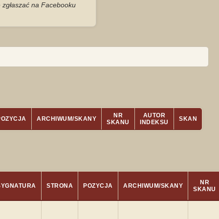
je zgłaszać na Facebooku
NR
AUTOR
POZYCJA
ARCHIWUM/SKANY
SKAN
SKANU
INDEKSU
NR
SYGNATURA
STRONA
POZYCJA
ARCHIWUM/SKANY
SKANU