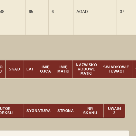
48
65
6
AGAD
37
NAZWISKO
O
IMIĘ
IMIĘ
ŚWIADKOWIE
SKĄD
LAT
RODOWE
J
OJCA
MATKI
I UWAGI
MATKI
UTOR
NR
UWAGI
SYGNATURA
STRONA
NDEKSU
SKANU
2