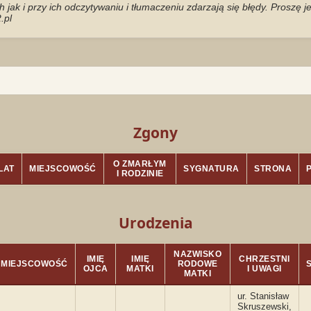
jak i przy ich odczytywaniu i tłumaczeniu zdarzają się błędy. Proszę 
.pl
Zgony
O ZMARŁYM
LAT
MIEJSCOWOŚĆ
SYGNATURA
STRONA
I RODZINIE
Urodzenia
NAZWISKO
IMIĘ
IMIĘ
CHRZESTNI
MIEJSCOWOŚĆ
RODOWE
OJCA
MATKI
I UWAGI
MATKI
ur. Stanisław
Skruszewski,