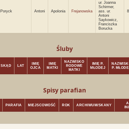
ur. Joanna
Schirmer,
Poryck
Antoni
Apolonia
Frejanowska
ass. ur.
8
Antoni
Saykowicz,
Franciszka
Borucka
Śluby
NAZWISKO
IMIĘ
IMIĘ
IMIĘ P.
NAZWISK
SKĄD
LAT
RODOWE
OJCA
MATKI
MŁODEJ
P. MŁODE
MATKI
Spisy parafian
A
PARAFIA
MIEJSCOWOŚĆ
ROK
ARCHIWUM/SKANY
I