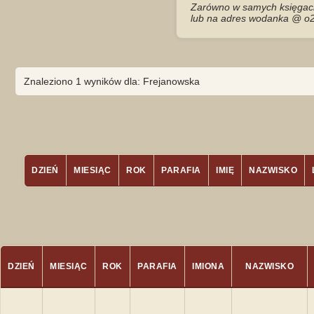
Zarówno w samych księgach 
lub na adres wodanka @ o2
Znaleziono 1 wyników dla: Frejanowska
DZIEŃ
MIESIĄC
ROK
PARAFIA
IMIĘ
NAZWISKO
DZIEŃ
MIESIĄC
ROK
PARAFIA
IMIONA
NAZWISKO