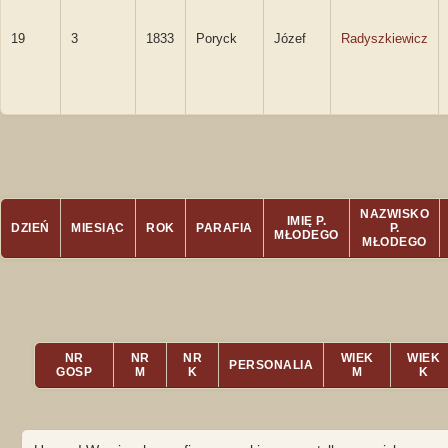
19
3
1833
Poryck
Józef
Radyszkiewicz
NAZWISKO
IMIĘ P.
DZIEŃ
MIESIĄC
ROK
PARAFIA
P.
MŁODEGO
MŁODEGO
NR
NR
NR
WIEK
WIEK
PERSONALIA
GOSP
M
K
M
K