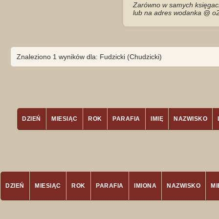
Zarówno w samych księgach 
lub na adres wodanka @ o2
Znaleziono 1 wyników dla: Fudzicki (Chudzicki)
DZIEŃ
MIESIĄC
ROK
PARAFIA
IMIĘ
NAZWISKO
DZIEŃ
MIESIĄC
ROK
PARAFIA
IMIONA
NAZWISKO
M