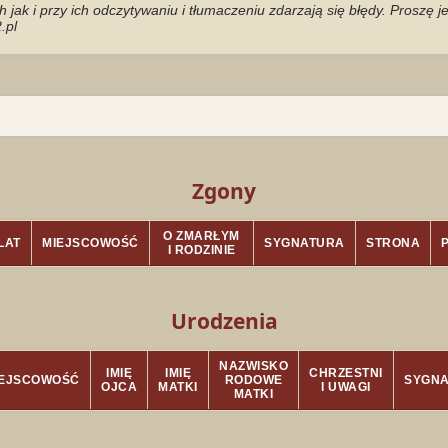
jak i przy ich odczytywaniu i tłumaczeniu zdarzają się błędy. Proszę 
.pl
Zgony
O ZMARŁYM
LAT
MIEJSCOWOŚĆ
SYGNATURA
STRONA
I RODZINIE
Urodzenia
NAZWISKO
IMIĘ
IMIĘ
CHRZESTNI
IEJSCOWOŚĆ
RODOWE
SYGN
OJCA
MATKI
I UWAGI
MATKI