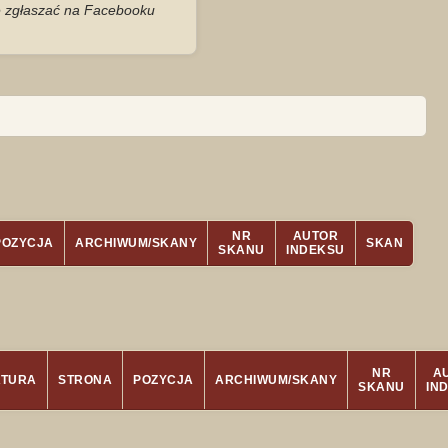
je zgłaszać na Facebooku
NR
AUTOR
POZYCJA
ARCHIWUM/SKANY
SKAN
SKANU
INDEKSU
NR
A
ATURA
STRONA
POZYCJA
ARCHIWUM/SKANY
SKANU
IN