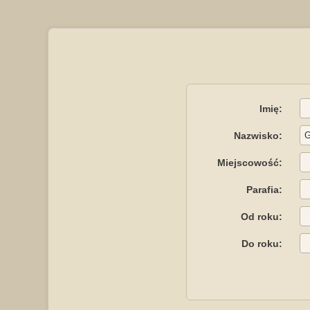
Imię:
Nazwisko:
Miejscowość:
Parafia:
Od roku:
Do roku: