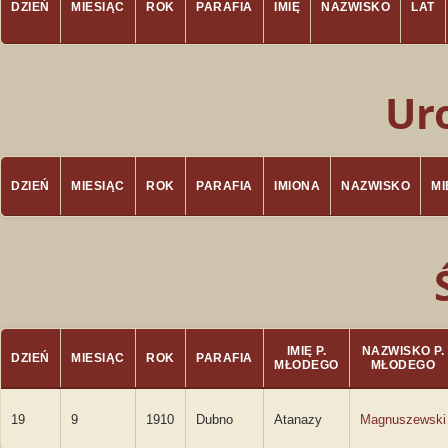
DZIEŃ
MIESIĄC
ROK
PARAFIA
IMIĘ
NAZWISKO
LAT
Ur
DZIEŃ
MIESIĄC
ROK
PARAFIA
IMIONA
NAZWISKO
M
IMIĘ P.
NAZWISKO P.
DZIEŃ
MIESIĄC
ROK
PARAFIA
MŁODEGO
MŁODEGO
19
9
1910
Dubno
Atanazy
Magnuszewski