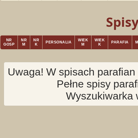
Spis
NR
NR
NR
WIEK
WIEK
PERSONALIA
PARAFIA
GOSP
M
K
M
K
Uwaga! W spisach parafian 
Pełne spisy para
Wyszukiwarka 