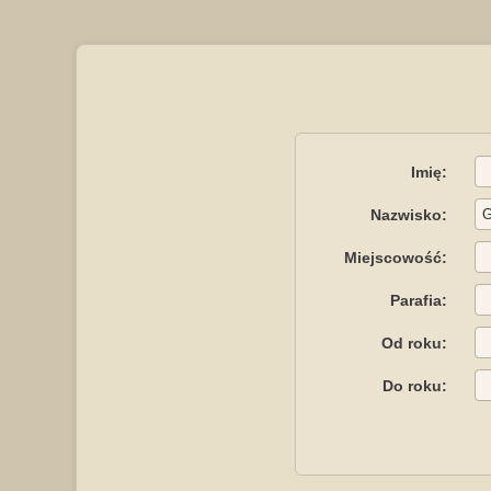
Imię:
Nazwisko:
Miejscowość:
Parafia:
Od roku:
Do roku: