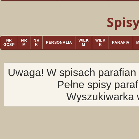
Spis
NR
NR
NR
WIEK
WIEK
PERSONALIA
PARAFIA
GOSP
M
K
M
K
Uwaga! W spisach parafian 
Pełne spisy para
Wyszukiwarka 