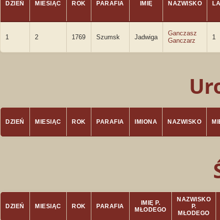
DZIEŃ
MIESIĄC
ROK
PARAFIA
IMIĘ
NAZWISKO
LA
Ganczasz
1
2
1769
Szumsk
Jadwiga
1
Ganczarz
Ur
DZIEŃ
MIESIĄC
ROK
PARAFIA
IMIONA
NAZWISKO
M
NAZWISKO
IMIĘ P.
DZIEŃ
MIESIĄC
ROK
PARAFIA
P.
MŁODEGO
MŁODEGO