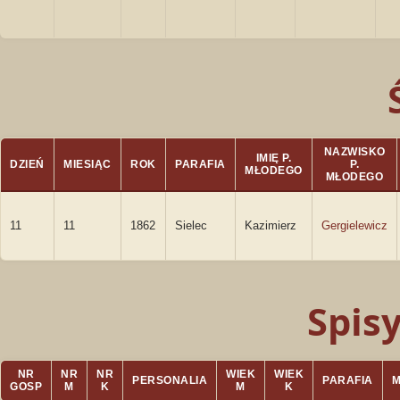
NAZWISKO
IMIĘ P.
DZIEŃ
MIESIĄC
ROK
PARAFIA
P.
MŁODEGO
MŁODEGO
11
11
1862
Sielec
Kazimierz
Gergielewicz
Spis
NR
NR
NR
WIEK
WIEK
PERSONALIA
PARAFIA
GOSP
M
K
M
K