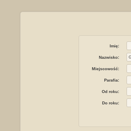
Imię:
Nazwisko:
Miejscowość:
Parafia:
Od roku:
Do roku: