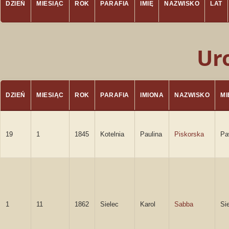
DZIEŃ
MIESIĄC
ROK
PARAFIA
IMIĘ
NAZWISKO
LAT
Ur
DZIEŃ
MIESIĄC
ROK
PARAFIA
IMIONA
NAZWISKO
M
19
1
1845
Kotelnia
Paulina
Piskorska
Pa
1
11
1862
Sielec
Karol
Sabba
Si