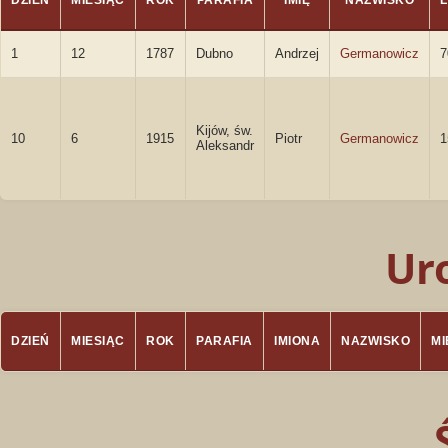
DZIEŃ
MIESIĄC
ROK
PARAFIA
IMIĘ
NAZWISKO
1
12
1787
Dubno
Andrzej
Germanowicz
7
Kijów, św.
10
6
1915
Piotr
Germanowicz
1
Aleksandr
Ur
DZIEŃ
MIESIĄC
ROK
PARAFIA
IMIONA
NAZWISKO
M