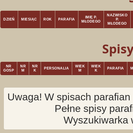
NAZWISKO
IMIĘ P.
DZIEŃ
MIESIĄC
ROK
PARAFIA
P.
MŁODEGO
MŁODEGO
Spis
NR
NR
NR
WIEK
WIEK
PERSONALIA
PARAFIA
GOSP
M
K
M
K
Uwaga! W spisach parafian 
Pełne spisy para
Wyszukiwarka 