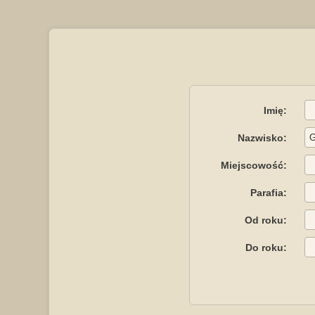
Imię:
Nazwisko:
Miejscowość:
Parafia:
Od roku:
Do roku: