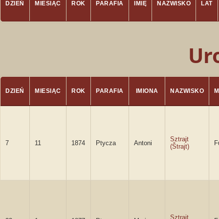
DZIEŃ
MIESIĄC
ROK
PARAFIA
IMIĘ
NAZWISKO
LAT
Ur
DZIEŃ
MIESIĄC
ROK
PARAFIA
IMIONA
NAZWISKO
M
Sztrajt
7
11
1874
Ptycza
Antoni
F
(Štrajt)
Sztrajt