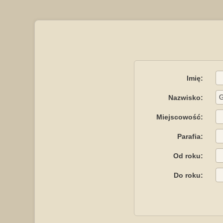
Imię:
Nazwisko:
Miejscowość:
Parafia:
Od roku:
Do roku: