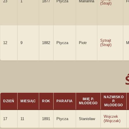
23
1
1877
Ptycza
Marianna
F
(Štrajt)
Sztrajt
12
9
1882
Ptycza
Piotr
M
(Štrajt)
NAZWISKO
IMIĘ P.
DZIEŃ
MIESIĄC
ROK
PARAFIA
P.
MŁODEGO
MŁODEGO
Wojczek
17
11
1891
Ptycza
Stanisław
(Wojczak)