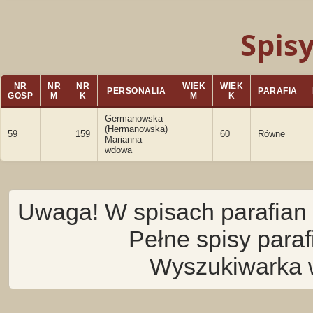
Spis
NR
NR
NR
WIEK
WIEK
PERSONALIA
PARAFIA
GOSP
M
K
M
K
Germanowska
(Hermanowska)
59
159
60
Równe
Marianna
wdowa
Uwaga! W spisach parafian 
Pełne spisy para
Wyszukiwarka 