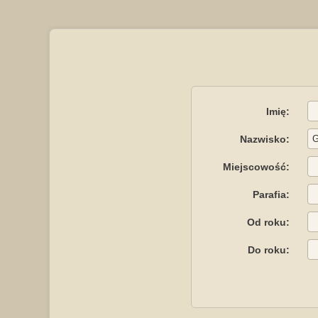
Imię:
Nazwisko:
Miejscowość:
Parafia:
Od roku:
Do roku: