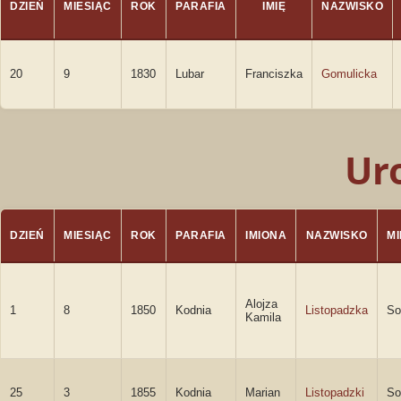
DZIEŃ
MIESIĄC
ROK
PARAFIA
IMIĘ
NAZWISKO
20
9
1830
Lubar
Franciszka
Gomulicka
Ur
DZIEŃ
MIESIĄC
ROK
PARAFIA
IMIONA
NAZWISKO
M
Alojza
1
8
1850
Kodnia
Listopadzka
So
Kamila
25
3
1855
Kodnia
Marian
Listopadzki
So