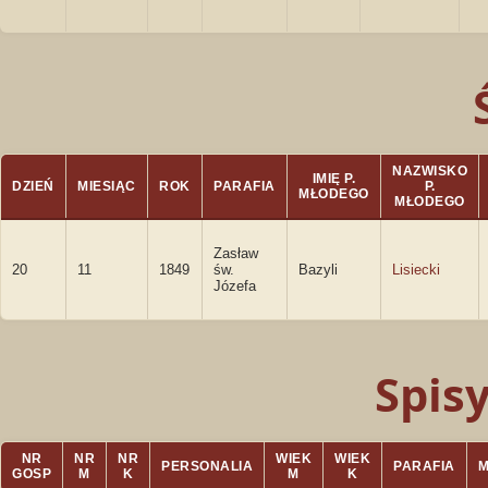
NAZWISKO
IMIĘ P.
DZIEŃ
MIESIĄC
ROK
PARAFIA
P.
MŁODEGO
MŁODEGO
Zasław
20
11
1849
św.
Bazyli
Lisiecki
Józefa
Spis
NR
NR
NR
WIEK
WIEK
PERSONALIA
PARAFIA
GOSP
M
K
M
K