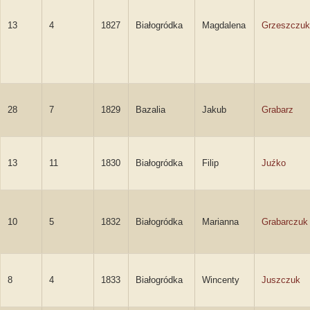
13
4
1827
Białogródka
Magdalena
Grzeszczuk
28
7
1829
Bazalia
Jakub
Grabarz
13
11
1830
Białogródka
Filip
Juźko
10
5
1832
Białogródka
Marianna
Grabarczuk
8
4
1833
Białogródka
Wincenty
Juszczuk