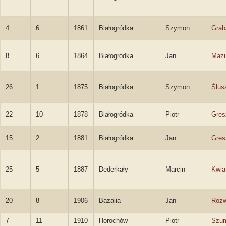
4
6
1861
Białogródka
Szymon
Grab
8
6
1864
Białogródka
Jan
Mazu
26
1
1875
Białogródka
Szymon
Ślus
22
10
1878
Białogródka
Piotr
Gres
15
2
1881
Białogródka
Jan
Gres
25
5
1887
Dederkały
Marcin
Kwia
20
8
1906
Bazalia
Jan
Roz
7
11
1910
Horochów
Piotr
Szu