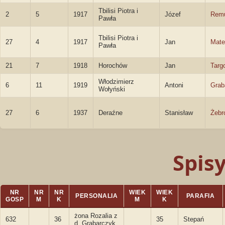
Tbilisi Piotra i
2
5
1917
Józef
Rem
Pawła
Tbilisi Piotra i
27
4
1917
Jan
Mate
Pawła
21
7
1918
Horochów
Jan
Targ
Włodzimierz
6
11
1919
Antoni
Grab
Wołyński
27
6
1937
Deraźne
Stanisław
Żebr
Spis
NR
NR
NR
WIEK
WIEK
PERSONALIA
PARAFIA
GOSP
M
K
M
K
żona Rozalia z
632
36
35
Stepań
d. Grabarczyk