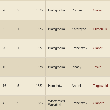
26
2
1875
Białogródka
Roman
Grabar
3
1
1876
Białogródka
Katarzyna
Humeniuk
20
1
1877
Białogródka
Franciszek
Grabar
15
2
1878
Białogródka
Ignacy
Jaśko
16
5
1882
Horochów
Antoni
Targowicki
Włodzimierz
4
9
1885
Franciszek
Grabarz
Wołyński