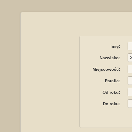
Imię:
Nazwisko:
Miejscowość:
Parafia:
Od roku:
Do roku: