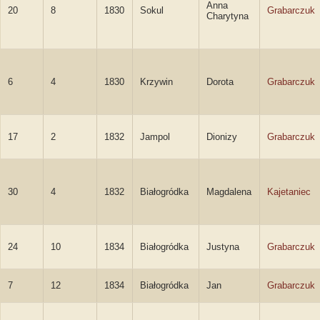
Anna
20
8
1830
Sokul
Grabarczuk
Charytyna
6
4
1830
Krzywin
Dorota
Grabarczuk
17
2
1832
Jampol
Dionizy
Grabarczuk
30
4
1832
Białogródka
Magdalena
Kajetaniec
24
10
1834
Białogródka
Justyna
Grabarczuk
7
12
1834
Białogródka
Jan
Grabarczuk