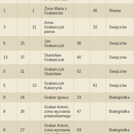
Żona Maria z
1
1
45
Równe
Grabarzów
Anna
3
11
Grabarczyk
32
Swojczów
panna
Jan
6
15
36
Swojczów
Grabarczyk
Stanisław
13
37
40
Swojczów
Grabarczuk
Grabarczyk
5
11
52
Swojczów
Stanisław
Grabarczyk
5
13
61
Swojczów
Katarzyna
8
24
Grabar Ignacy
33
Białogródka
Grabar Antoni,
8
26
żona wyznania
47
Białogródka
prawosławnego
Grabar Antoni,
8
27
żona wyznania
63
Białogródka