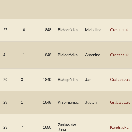
27
10
1848
Białogródka
Michalina
Greszczuk
4
11
1848
Białogródka
Antonina
Greszczuk
29
3
1849
Białogródka
Jan
Grabarczuk
29
1
1849
Krzemieniec
Justyn
Grabarczuk
Zasław św.
23
7
1850
Kondracka
Jana