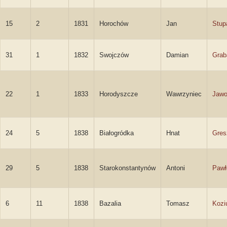
15
2
1831
Horochów
Jan
Stup
31
1
1832
Swojczów
Damian
Grab
22
1
1833
Horodyszcze
Wawrzyniec
Jawo
24
5
1838
Białogródka
Hnat
Gres
29
5
1838
Starokonstantynów
Antoni
Paw
6
11
1838
Bazalia
Tomasz
Kozi