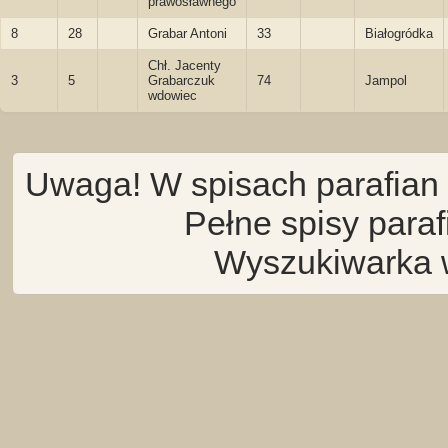
prawosławnego
8
28
Grabar Antoni
33
Białogródka
Chł. Jacenty
3
5
Grabarczuk
74
Jampol
wdowiec
Uwaga! W spisach parafian 
Pełne spisy para
Wyszukiwarka 