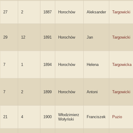
27
2
1887
Horochów
Aleksander
Targowicki
29
12
1891
Horochów
Jan
Targowicki
7
1
1894
Horochów
Helena
Targowicka
7
2
1899
Horochów
Antoni
Targowicki
Włodzimierz
21
4
1900
Franciszek
Puzio
Wołyński