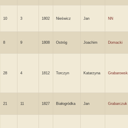
10
3
1802
Nieświcz
Jan
NN
8
9
1808
Ostróg
Joachim
Domacki
28
4
1812
Torczyn
Katarzyna
Grabarowsk
21
11
1827
Białogródka
Jan
Grabarczuk