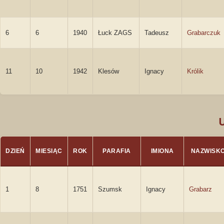
6
6
1940
Łuck ZAGS
Tadeusz
Grabarczuk
11
10
1942
Klesów
Ignacy
Królik
DZIEŃ
MIESIĄC
ROK
PARAFIA
IMIONA
NAZWISK
1
8
1751
Szumsk
Ignacy
Grabarz