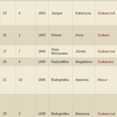
23
4
1843
Jampol
Katarzyna
Grabarczuk
16
1
1843
Równe
Anna
Grabarc
Stary
17
7
1844
Józefa
Grabarczuk
Wiśniowiec
20
4
1845
Radziwiłłów
Magdalena
Grabarska
21
10
1846
Białogródka
Apolonia
Mazur
20
2
1848
Białogródka
Marianna
Grabarczuk