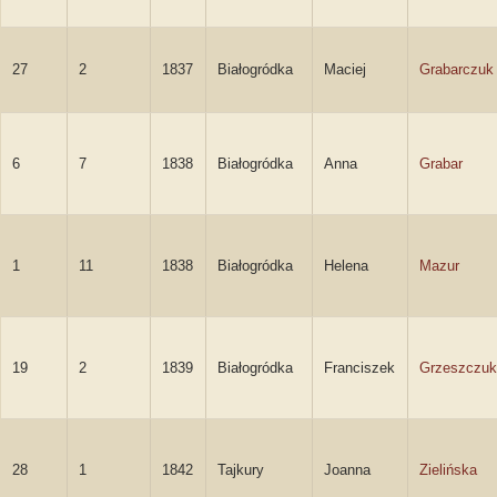
27
2
1837
Białogródka
Maciej
Grabarczuk
6
7
1838
Białogródka
Anna
Grabar
1
11
1838
Białogródka
Helena
Mazur
19
2
1839
Białogródka
Franciszek
Grzeszczuk
28
1
1842
Tajkury
Joanna
Zielińska