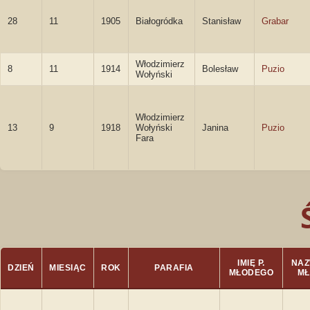
28
11
1905
Białogródka
Stanisław
Grabar
Włodzimierz
8
11
1914
Bolesław
Puzio
Wołyński
Włodzimierz
13
9
1918
Wołyński
Janina
Puzio
Fara
IMIĘ P.
NAZ
DZIEŃ
MIESIĄC
ROK
PARAFIA
MŁODEGO
M