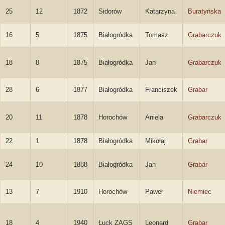
25
12
1872
Sidorów
Katarzyna
Buratyńska
16
5
1875
Białogródka
Tomasz
Grabarczuk
18
8
1875
Białogródka
Jan
Grabarczuk
28
6
1877
Białogródka
Franciszek
Grabar
20
11
1878
Horochów
Aniela
Grabarczuk
22
1
1878
Białogródka
Mikołaj
Grabar
24
10
1888
Białogródka
Jan
Grabar
13
7
1910
Horochów
Paweł
Niemiec
18
4
1940
Łuck ZAGS
Leonard
Grabar