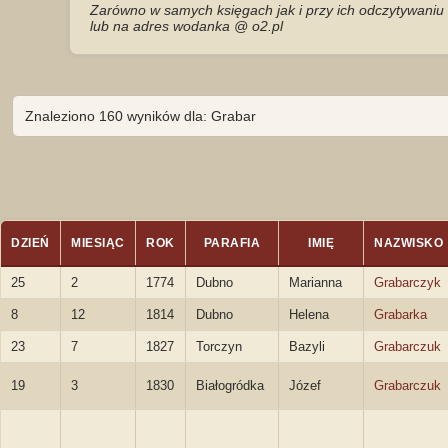
Zarówno w samych księgach jak i przy ich odczytywaniu 
lub na adres wodanka @ o2.pl
Znaleziono 160 wyników dla: Grabar
DZIEŃ
MIESIĄC
ROK
PARAFIA
IMIĘ
NAZWISKO
25
2
1774
Dubno
Marianna
Grabarczyk
8
12
1814
Dubno
Helena
Grabarka
23
7
1827
Torczyn
Bazyli
Grabarczuk
19
3
1830
Białogródka
Józef
Grabarczuk