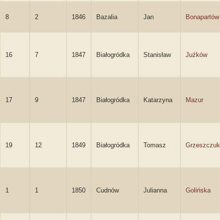
8
2
1846
Bazalia
Jan
Bonapartów
16
7
1847
Białogródka
Stanisław
Juźków
17
9
1847
Białogródka
Katarzyna
Mazur
19
12
1849
Białogródka
Tomasz
Grzeszczuk
1
1
1850
Cudnów
Julianna
Golińska