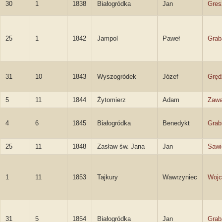
30
1
1838
Białogródka
Jan
Gres
25
1
1842
Jampol
Paweł
Grab
31
10
1843
Wyszogródek
Józef
Gręd
5
11
1844
Żytomierz
Adam
Zawa
4
6
1845
Białogródka
Benedykt
Grab
25
11
1848
Zasław św. Jana
Jan
Sawi
1
11
1853
Tajkury
Wawrzyniec
Wojc
31
5
1854
Białogródka
Jan
Grab