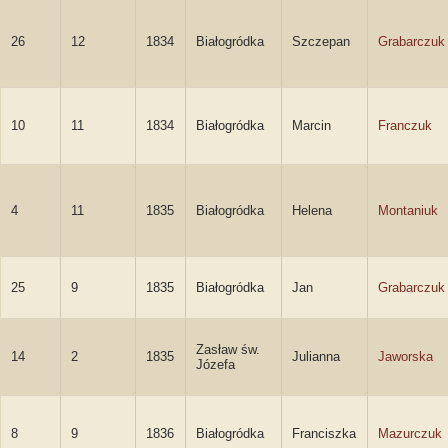
26
12
1834
Białogródka
Szczepan
Grabarczuk
10
11
1834
Białogródka
Marcin
Franczuk
4
11
1835
Białogródka
Helena
Montaniuk
25
9
1835
Białogródka
Jan
Grabarczuk
Zasław św.
14
2
1835
Julianna
Jaworska
Józefa
8
9
1836
Białogródka
Franciszka
Mazurczuk