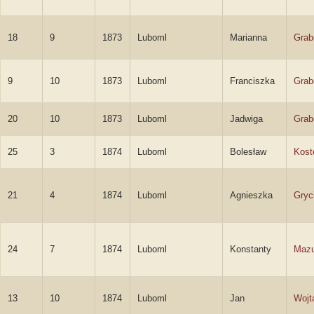
18
9
1873
Luboml
Marianna
Grab
9
10
1873
Luboml
Franciszka
Grab
20
10
1873
Luboml
Jadwiga
Grab
25
3
1874
Luboml
Bolesław
Kost
21
4
1874
Luboml
Agnieszka
Gryc
24
7
1874
Luboml
Konstanty
Mazu
13
10
1874
Luboml
Jan
Wojt