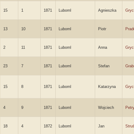
15
1
1871
Luboml
Agnieszka
Gryc
13
10
1871
Luboml
Piotr
Prad
2
11
1871
Luboml
Anna
Gryc
23
7
1871
Luboml
Stefan
Grab
15
8
1871
Luboml
Katarzyna
Gryc
4
9
1871
Luboml
Wojciech
Petr
18
4
1872
Luboml
Jan
Stru