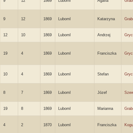
9
12
1869
Luboml
Agafia
Grab
9
12
1869
Luboml
Katarzyna
Grab
12
10
1869
Luboml
Andrzej
Gryc
19
4
1869
Luboml
Franciszka
Gryc
10
4
1869
Luboml
Stefan
Gryc
8
7
1869
Luboml
Józef
Sze
19
8
1869
Luboml
Marianna
Grab
4
2
1870
Luboml
Franciszka
Kogu