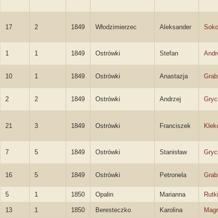
17
2
1849
Włodzimierzec
Aleksander
Soko
1
1
1849
Ostrówki
Stefan
Andr
10
1
1849
Ostrówki
Anastazja
Grab
2
2
1849
Ostrówki
Andrzej
Gryc
21
3
1849
Ostrówki
Franciszek
Klek
7
5
1849
Ostrówki
Stanisław
Gryc
16
5
1849
Ostrówki
Petronela
Grab
5
1
1850
Opalin
Marianna
Rutk
13
1
1850
Beresteczko
Karolina
Magr