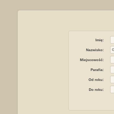
Imię:
Nazwisko:
Miejscowość:
Parafia:
Od roku:
Do roku: