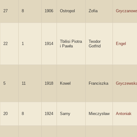
27
8
1906
Ostropol
Zofia
Gryczanow
Tbilisi Piotra
Teodor
22
1
1914
Engel
i Pawła
Gotfrid
5
11
1918
Kowel
Franciszka
Gryczewsk
20
8
1924
Sarny
Mieczysław
Antoniak