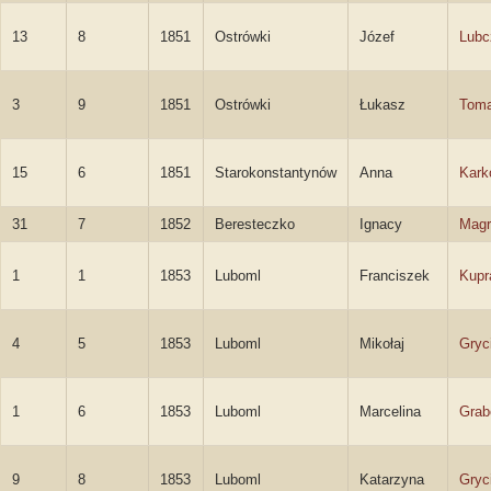
13
8
1851
Ostrówki
Józef
Lubc
3
9
1851
Ostrówki
Łukasz
Toma
15
6
1851
Starokonstantynów
Anna
Kark
31
7
1852
Beresteczko
Ignacy
Magr
1
1
1853
Luboml
Franciszek
Kupr
4
5
1853
Luboml
Mikołaj
Gryc
1
6
1853
Luboml
Marcelina
Grab
9
8
1853
Luboml
Katarzyna
Gryc