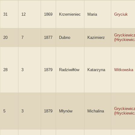
31
12
1869
Krzemieniec
Maria
Gryciuk
Gryckiewic
20
7
1877
Dubno
Kazimierz
(Hryckiewic
28
3
1879
Radziwiłłów
Katarzyna
Witkowska
Gryckiewic
5
3
1879
Młynów
Michalina
(Hryckiewic