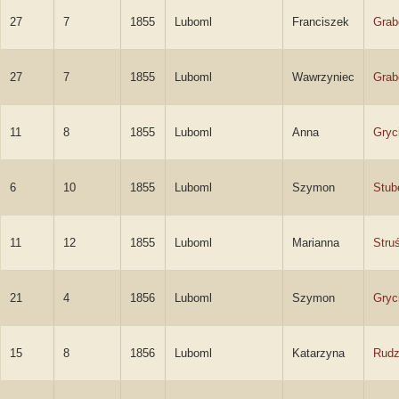
27
7
1855
Luboml
Franciszek
Grab
27
7
1855
Luboml
Wawrzyniec
Grab
11
8
1855
Luboml
Anna
Gryc
6
10
1855
Luboml
Szymon
Stub
11
12
1855
Luboml
Marianna
Stru
21
4
1856
Luboml
Szymon
Gryc
15
8
1856
Luboml
Katarzyna
Rud