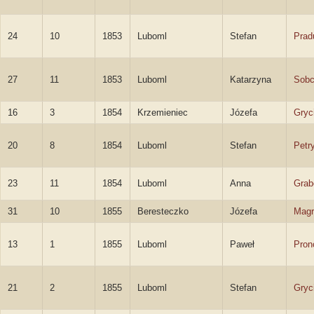
24
10
1853
Luboml
Stefan
Prad
27
11
1853
Luboml
Katarzyna
Sob
16
3
1854
Krzemieniec
Józefa
Gryc
20
8
1854
Luboml
Stefan
Petr
23
11
1854
Luboml
Anna
Grab
31
10
1855
Beresteczko
Józefa
Magr
13
1
1855
Luboml
Paweł
Pron
21
2
1855
Luboml
Stefan
Gryc