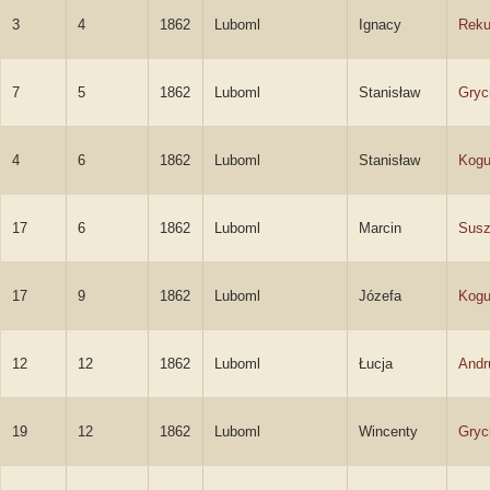
3
4
1862
Luboml
Ignacy
Reku
7
5
1862
Luboml
Stanisław
Gryc
4
6
1862
Luboml
Stanisław
Kogu
17
6
1862
Luboml
Marcin
Sus
17
9
1862
Luboml
Józefa
Kogu
12
12
1862
Luboml
Łucja
Andr
19
12
1862
Luboml
Wincenty
Gryc