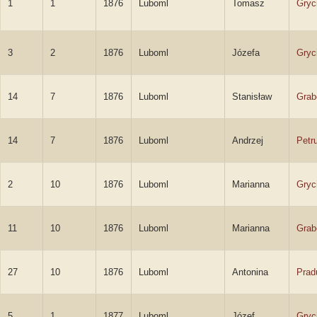
1
1
1876
Luboml
Tomasz
Gryc
3
2
1876
Luboml
Józefa
Gryc
14
7
1876
Luboml
Stanisław
Grab
14
7
1876
Luboml
Andrzej
Petr
2
10
1876
Luboml
Marianna
Gryc
11
10
1876
Luboml
Marianna
Grab
27
10
1876
Luboml
Antonina
Prad
5
1
1877
Luboml
Józef
Gryc