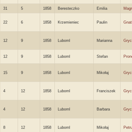
31
5
1858
Beresteczko
Emilia
Magr
22
6
1858
Krzemieniec
Paulin
Gnat
12
9
1858
Luboml
Marianna
Gryc
12
9
1858
Luboml
Stefan
Pron
15
9
1858
Luboml
Mikołaj
Gryc
4
12
1858
Luboml
Franciszek
Gryc
4
12
1858
Luboml
Barbara
Gryc
8
12
1858
Luboml
Mikołaj
Petr