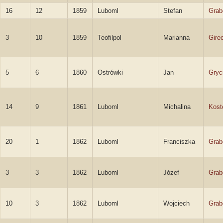
16
12
1859
Luboml
Stefan
Grab
3
10
1859
Teofilpol
Marianna
Gire
5
6
1860
Ostrówki
Jan
Gryc
14
9
1861
Luboml
Michalina
Kost
20
1
1862
Luboml
Franciszka
Grab
3
3
1862
Luboml
Józef
Grab
10
3
1862
Luboml
Wojciech
Grab