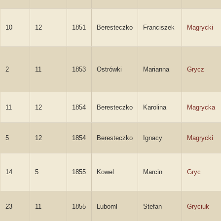
10
12
1851
Beresteczko
Franciszek
Magrycki
2
11
1853
Ostrówki
Marianna
Grycz
11
12
1854
Beresteczko
Karolina
Magrycka
5
12
1854
Beresteczko
Ignacy
Magrycki
14
5
1855
Kowel
Marcin
Gryc
23
11
1855
Luboml
Stefan
Gryciuk