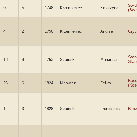
Swid
9
5
1748
Krzemieniec
Katarzyna
(Swi
4
2
1750
Krzemieniec
Andrzej
Gryc
Stan
18
9
1763
Szumsk
Marianna
Stan
Koss
26
6
1824
Nieświcz
Feliks
(Kos
1
3
1828
Szumsk
Franciszek
Bile