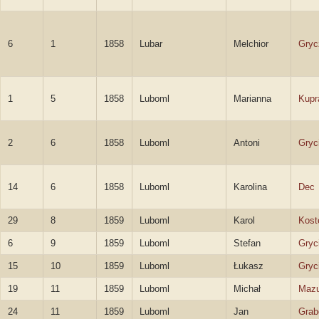
6
1
1858
Lubar
Melchior
Gryc
1
5
1858
Luboml
Marianna
Kupr
2
6
1858
Luboml
Antoni
Gryc
14
6
1858
Luboml
Karolina
Dec
29
8
1859
Luboml
Karol
Kost
6
9
1859
Luboml
Stefan
Gryc
15
10
1859
Luboml
Łukasz
Gryc
19
11
1859
Luboml
Michał
Mazu
24
11
1859
Luboml
Jan
Grab