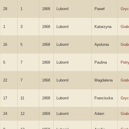
28
1
1868
Luboml
Paweł
Gryc
1
3
1868
Luboml
Katarzyna
Grab
16
5
1868
Luboml
Apolonia
Grab
5
7
1868
Luboml
Paulina
Petr
22
7
1868
Luboml
Magdalena
Grab
17
11
1868
Luboml
Franciszka
Gryc
24
12
1869
Luboml
Adam
Grab