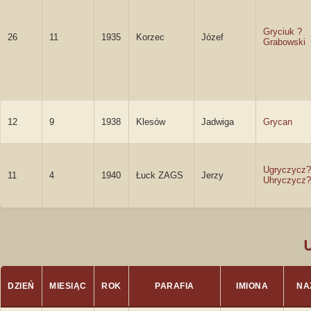
Gryciuk ?
26
11
1935
Korzec
Józef
Grabowski
12
9
1938
Klesów
Jadwiga
Grycan
Ugryczycz?
11
4
1940
Łuck ZAGS
Jerzy
Uhryczycz?
DZIEŃ
MIESIĄC
ROK
PARAFIA
IMIONA
NA