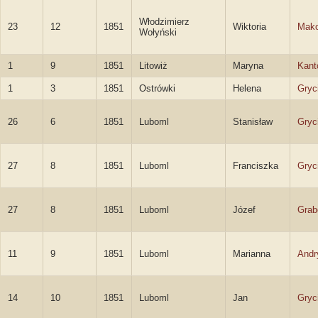
Włodzimierz
23
12
1851
Wiktoria
Mak
Wołyński
1
9
1851
Litowiż
Maryna
Kant
1
3
1851
Ostrówki
Helena
Gryc
26
6
1851
Luboml
Stanisław
Gryc
27
8
1851
Luboml
Franciszka
Gryc
27
8
1851
Luboml
Józef
Grab
11
9
1851
Luboml
Marianna
Andr
14
10
1851
Luboml
Jan
Gryc