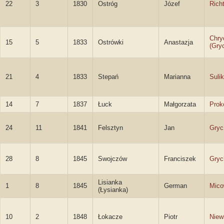
22
3
1830
Ostróg
Józef
Rich
Chry
15
5
1833
Ostrówki
Anastazja
(Gry
21
4
1833
Stepań
Marianna
Suli
14
7
1837
Łuck
Małgorzata
Prok
24
11
1841
Felsztyn
Jan
Gryc
28
8
1845
Swojczów
Franciszek
Gryc
Lisianka
1
8
1845
German
Mico
(Łysianka)
10
2
1848
Łokacze
Piotr
Niew