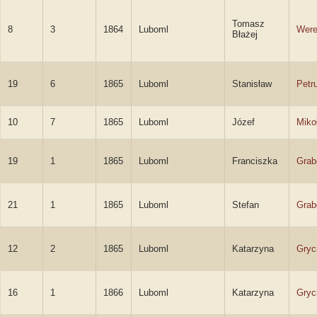
Tomasz
8
3
1864
Luboml
Wer
Błażej
19
6
1865
Luboml
Stanisław
Petr
10
7
1865
Luboml
Józef
Miko
19
1
1865
Luboml
Franciszka
Grab
21
1
1865
Luboml
Stefan
Grab
12
2
1865
Luboml
Katarzyna
Gryc
16
1
1866
Luboml
Katarzyna
Gryc