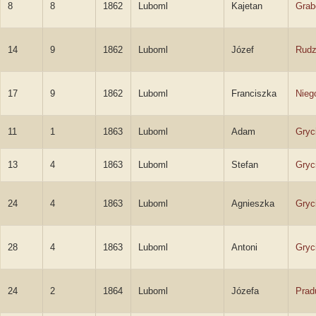
8
8
1862
Luboml
Kajetan
Grab
14
9
1862
Luboml
Józef
Rudz
17
9
1862
Luboml
Franciszka
Nieg
11
1
1863
Luboml
Adam
Gryc
13
4
1863
Luboml
Stefan
Gryc
24
4
1863
Luboml
Agnieszka
Gryc
28
4
1863
Luboml
Antoni
Gryc
24
2
1864
Luboml
Józefa
Prad