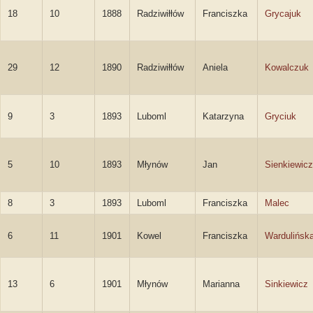
18
10
1888
Radziwiłłów
Franciszka
Grycajuk
29
12
1890
Radziwiłłów
Aniela
Kowalczuk
9
3
1893
Luboml
Katarzyna
Gryciuk
5
10
1893
Młynów
Jan
Sienkiewicz
8
3
1893
Luboml
Franciszka
Malec
6
11
1901
Kowel
Franciszka
Wardulińsk
13
6
1901
Młynów
Marianna
Sinkiewicz