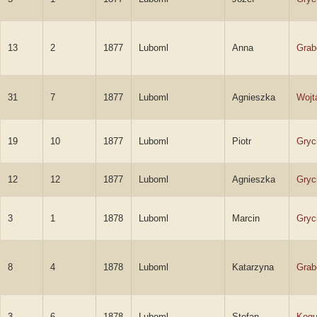
13
2
1877
Luboml
Anna
Grab
31
7
1877
Luboml
Agnieszka
Wojt
19
10
1877
Luboml
Piotr
Gryc
12
12
1877
Luboml
Agnieszka
Gryc
3
1
1878
Luboml
Marcin
Gryc
8
4
1878
Luboml
Katarzyna
Grab
3
6
1878
Luboml
Stefan
Kogu