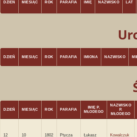
DZIEŃ
MIESIĄC
ROK
PARAFIA
IMIĘ
NAZWISKO
LAT
Ur
DZIEŃ
MIESIĄC
ROK
PARAFIA
IMIONA
NAZWISKO
M
NAZWISKO
IMIĘ P.
DZIEŃ
MIESIĄC
ROK
PARAFIA
P.
MŁODEGO
MŁODEGO
12
10
1802
Ptycza
Łukasz
Kowalczuk