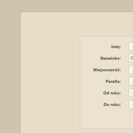
Imię:
Nazwisko:
Miejscowość:
Parafia:
Od roku:
Do roku: