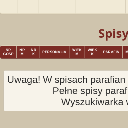
Spis
NR
NR
NR
WIEK
WIEK
PERSONALIA
PARAFIA
GOSP
M
K
M
K
Uwaga! W spisach parafian 
Pełne spisy para
Wyszukiwarka 